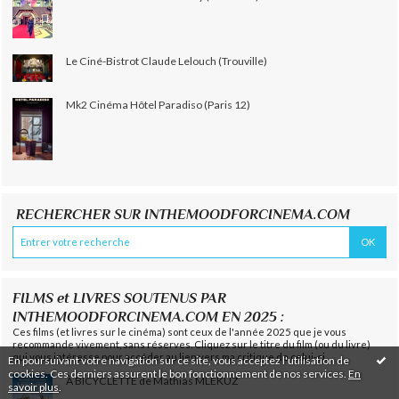
Le Ciné-Bistrot Claude Lelouch (Trouville)
Mk2 Cinéma Hôtel Paradiso (Paris 12)
RECHERCHER SUR INTHEMOODFORCINEMA.COM
FILMS et LIVRES SOUTENUS PAR
INTHEMOODFORCINEMA.COM EN 2025 :
Ces films (et livres sur le cinéma) sont ceux de l'année 2025 que je vous
recommande vivement, sans réserves. Cliquez sur le titre du film (ou du livre)
qui vous intéresse pour accéder au lien vers ma critique de celui-ci.
En poursuivant votre navigation sur ce site, vous acceptez l'utilisation de
cookies. Ces derniers assurent le bon fonctionnement de nos services.
En
À BICYCLETTE de Mathias MLEKUZ
savoir plus
.