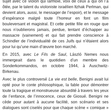
sujet avec ce violon qui larmoie, voix de ceux à qui on l’a
ôtée, par le talent du violoniste israélien Itzhak Perlman, qui
devient alors, aussi, le messager de l’espoir), et le message
d’espérance malgré toute l’horreur en font un film
bouleversant et magistral. Et cette petite fille en rouge que
nous n'oublierons jamais, perdue, tentant d’échapper au
massacre (vainement) et qui fait prendre conscience à
Schindler de l’individualité de ces Juifs qui n’étaient alors
pour lui qu’une main d’œuvre bon marché.
En 2015, avec
Le Fils de Saul
, László Nemes nous
immergeait dans le quotidien d'un membre des
Sonderkommandos, en octobre 1944, à Auschwitz-
Birkenau.
Avec le plus controversé
La vie est belle
, Benigni avait lui
opté pour le conte philosophique, la fable pour démontrer
toute la tragique et monstrueuse absurdité à travers les yeux
de l’enfance, de l’innocence, ceux de Giosué. Benigni ne
cède pour autant à aucune facilité, son scénario et ses
dialogues sont ciselés pour que chaque scène « comique »