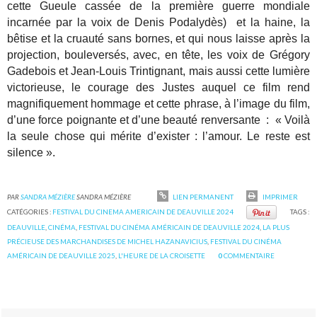
cette Gueule cassée de la première guerre mondiale
incarnée par la voix de Denis Podalydès) et la haine, la
bêtise et la cruauté sans bornes, et qui nous laisse après la
projection, bouleversés, avec, en tête, les voix de Grégory
Gadebois et Jean-Louis Trintignant, mais aussi cette lumière
victorieuse, le courage des Justes auquel ce film rend
magnifiquement hommage et cette phrase, à l’image du film,
d’une force poignante et d’une beauté renversante : « Voilà
la seule chose qui mérite d’exister : l’amour. Le reste est
silence ».
PAR
SANDRA MÉZIÈRE
SANDRA MÉZIÈRE
LIEN PERMANENT
IMPRIMER
CATÉGORIES :
FESTIVAL DU CINEMA AMERICAIN DE DEAUVILLE 2024
TAGS :
DEAUVILLE
,
CINÉMA
,
FESTIVAL DU CINÉMA AMÉRICAIN DE DEAUVILLE 2024
,
LA PLUS
PRÉCIEUSE DES MARCHANDISES DE MICHEL HAZANAVICIUS
,
FESTIVAL DU CINÉMA
AMÉRICAIN DE DEAUVILLE 2025
,
L'HEURE DE LA CROISETTE
0
COMMENTAIRE