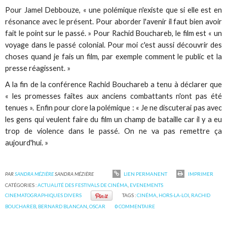
Pour Jamel Debbouze, « une polémique n'existe que si elle est en
résonance avec le présent. Pour aborder l'avenir il faut bien avoir
fait le point sur le passé. » Pour Rachid Bouchareb, le film est « un
voyage dans le passé colonial. Pour moi c'est aussi découvrir des
choses quand je fais un film, par exemple comment le public et la
presse réagissent. »
A la fin de la conférence Rachid Bouchareb a tenu à déclarer que
« les promesses faîtes aux anciens combattants n'ont pas été
tenues ». Enfin pour clore la polémique : « Je ne discuterai pas avec
les gens qui veulent faire du film un champ de bataille car il y a eu
trop de violence dans le passé. On ne va pas remettre ça
aujourd'hui. »
PAR
SANDRA MÉZIÈRE
SANDRA MÉZIÈRE
LIEN PERMANENT
IMPRIMER
CATÉGORIES :
ACTUALITÉ DES FESTIVALS DE CINÉMA
,
EVENEMENTS
CINEMATOGRAPHIQUES DIVERS
TAGS :
CINÉMA
,
HORS-LA-LOI
,
RACHID
BOUCHAREB
,
BERNARD BLANCAN
,
OSCAR
0
COMMENTAIRE