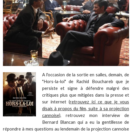
A l'occasion de la sortie en salles, demain, de
"Hors-la-loi" de Rachid Bouchareb que je
persiste et signe à défendre malgré des
critiques plus que mitigées dans la presse et
sur internet (
retrouvez ici ce que je vous
disais à propos du film, suite à sa projection
cannoise
), retrouvez mon interview de
Bernard Blancan qui a eu la gentillesse de
répondre à mes questions au lendemain de la projection cannoise