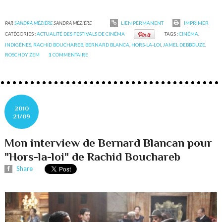
PAR
SANDRA MÉZIÈRE
SANDRA MÉZIÈRE
LIEN PERMANENT
IMPRIMER
CATÉGORIES :
ACTUALITÉ DES FESTIVALS DE CINÉMA
TAGS :
CINÉMA
,
INDIGÈNES
,
RACHID BOUCHAREB
,
BERNARD BLANCA
,
HORS-LA-LOI
,
JAMEL DEBBOUZE
,
ROSCHDY ZEM
1
COMMENTAIRE
2010
21/09
Mon interview de Bernard Blancan pour
"Hors-la-loi" de Rachid Bouchareb
Share