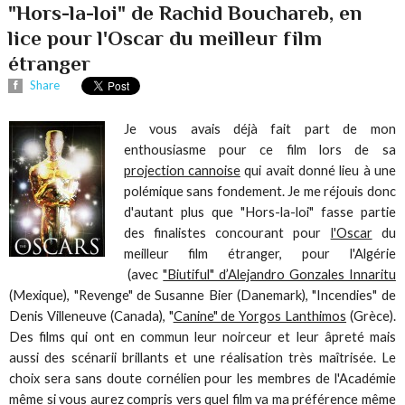
"Hors-la-loi" de Rachid Bouchareb, en
lice pour l'Oscar du meilleur film
étranger
Share
Je vous avais déjà fait part de mon
enthousiasme pour ce film lors de sa
projection cannoise
qui avait donné lieu à une
polémique sans fondement. Je me réjouis donc
d'autant plus que "Hors-la-loi" fasse partie
des finalistes concourant pour
l'Oscar
du
meilleur film étranger, pour l'Algérie
(avec
"Biutiful" d’Alejandro Gonzales Innaritu
(Mexique), "Revenge" de Susanne Bier (Danemark), "Incendies" de
Denis Villeneuve (Canada), "
Canine" de Yorgos Lanthimos
(Grèce).
Des films qui ont en commun leur noirceur et leur âpreté mais
aussi des scénarii brillants et une réalisation très maîtrisée. Le
choix sera sans doute cornélien pour les membres de l'Académie
même si vous aurez compris vers quel film va ma préférence même