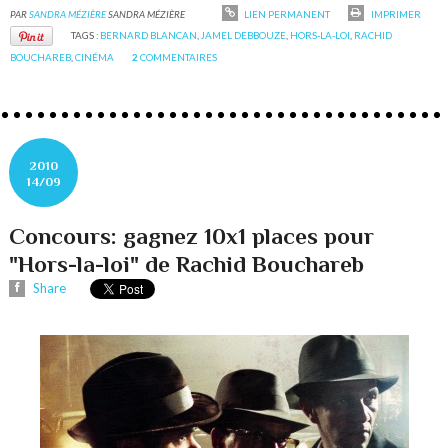
PAR
SANDRA MÉZIÈRE
SANDRA MÉZIÈRE
LIEN PERMANENT
IMPRIMER
TAGS :
BERNARD BLANCAN
,
JAMEL DEBBOUZE
,
HORS-LA-LOI
,
RACHID
BOUCHAREB
,
CINÉMA
2
COMMENTAIRES
2010
14/09
Concours: gagnez 10x1 places pour
"Hors-la-loi" de Rachid Bouchareb
Share