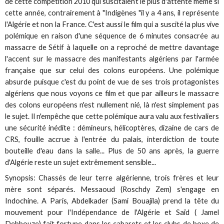
de cette compétition 2010 qui suscitaient le plus d'attente même si
cette année, contrairement à "Indigènes "il y a 4 ans, il représente
l'Algérie et non la France. C'est aussi le film qui a suscité la plus vive
polémique en raison d'une séquence de 6 minutes consacrée au
massacre de Sétif à laquelle on a reproché de mettre davantage
l'accent sur le massacre des manifestants algériens par l'armée
française que sur celui des colons européens. Une polémique
absurde puisque c'est du point de vue de ses trois protagonistes
algériens que nous voyons ce film et que par ailleurs le massacre
des colons européens n'est nullement nié, là n'est simplement pas
le sujet. Il n'empêche que cette polémique aura valu aux festivaliers
une sécurité inédite : démineurs, hélicoptères, dizaine de cars de
CRS, fouille accrue à l'entrée du palais, interdiction de toute
bouteille d'eau dans la salle... Plus de 50 ans après, la guerre
d'Algérie reste un sujet extrêmement sensible...
Synopsis: Chassés de leur terre algérienne, trois frères et leur
mère sont séparés. Messaoud (Roschdy Zem) s'engage en
Indochine. A Paris, Abdelkader (Sami Bouajila) prend la tête du
mouvement pour l'Indépendance de l'Algérie et Saïd ( Jamel
Debbouze) fait fortune dans les cabarets et les clubs de boxe de