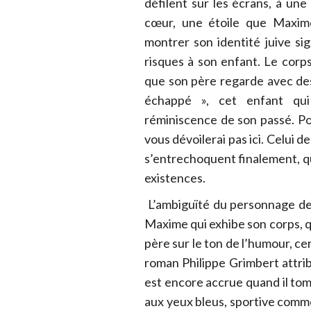
défilent sur les écrans, à une
cœur, une étoile que Maxime
montrer son identité juive sig
risques à son enfant. Le corps
que son père regarde avec des 
échappé », cet enfant qui
réminiscence de son passé. Po
vous dévoilerai pas ici. Celui d
s’entrechoquent finalement, qu
existences.
L’ambiguïté du personnage de 
Maxime qui exhibe son corps, qu
père sur le ton de l’humour, cert
roman Philippe Grimbert attrib
est encore accrue quand il t
aux yeux bleus, sportive comme 