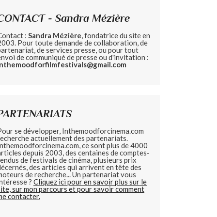
CONTACT - Sandra Mézière
Contact :
Sandra Mézière
, fondatrice du site en
2003. Pour toute demande de collaboration, de
partenariat, de services presse, ou pour tout
envoi de communiqué de presse ou d'invitation :
inthemoodforfilmfestivals@gmail.com
PARTENARIATS
Pour se développer, Inthemoodforcinema.com
recherche actuellement des partenariats.
Inthemoodforcinema.com, ce sont plus de 4000
articles depuis 2003, des centaines de comptes-
rendus de festivals de cinéma, plusieurs prix
décernés, des articles qui arrivent en tête des
moteurs de recherche... Un partenariat vous
intéresse ?
Cliquez ici pour en savoir plus sur le
site, sur mon parcours et pour savoir comment
me contacter.