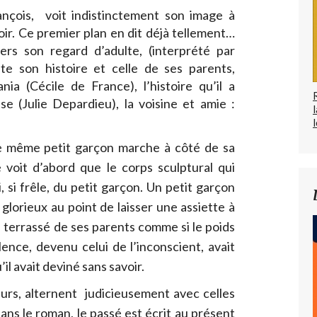
ançois, voit indistinctement son image à
oir. Ce premier plan en dit déjà tellement…
vers son regard d’adulte, (interprété par
e son histoire et celle de ses parents,
ania (Cécile de France), l’histoire qu’il a
e (Julie Depardieu), la voisine et amie :
l
le même petit garçon marche à côté de sa
 voit d’abord que le corps sculptural qui
 si frêle, du petit garçon. Un petit garçon
glorieux au point de laisser une assiette à
d terrassé de ses parents comme si le poids
lence, devenu celui de l’inconscient, avait
’il avait deviné sans savoir.
urs, alternent judicieusement avec celles
dans le roman, le passé est écrit au présent