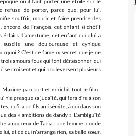
 époque où il faut porter une étoile sur le
 refuse de porter, parce que, pour lui,
nifie souffrir, mourir et faire prendre des
, encore, de François, cet enfant si chétif
éclairs d’amertume, cet enfant qui « lui a
 suscite une douloureuse et cynique
urquoi ? C’est ce fameux secret que je ne
e trois amours fous qui font déraisonner, qui
i se croisent et qui bouleversent plusieurs
Maxime parcourt et enrichit tout le film :
i nie presque sa judaïté, qui fera dire à son
es, qu’il a un fils antisémite, à qui dans son
ue des « ambitions de dandy ». L’ambiguïté
ombe amoureux de Tania : une femme blonde
lui, et ce qui n’arrange rien, sa belle sœur,