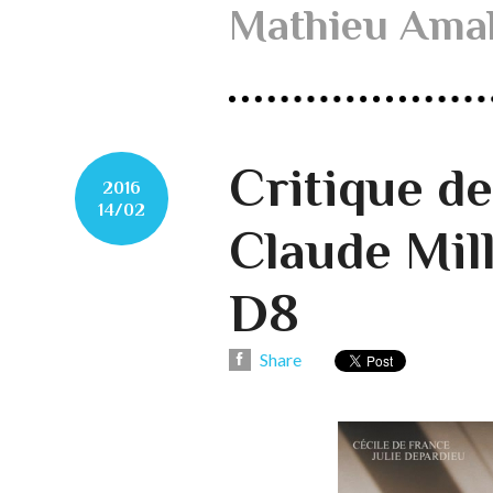
Mathieu Amal
Critique d
2016
14/02
Claude Mill
D8
Share