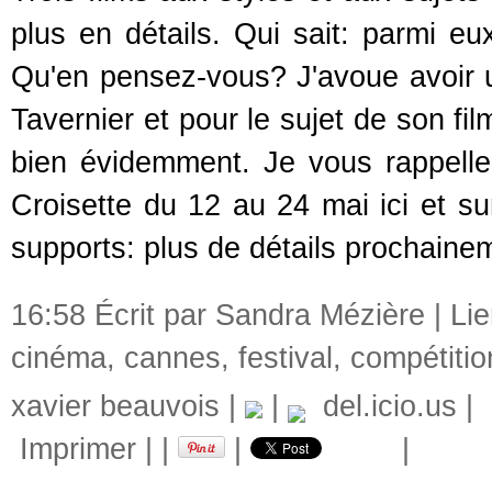
plus en détails. Qui sait: parmi e
Qu'en pensez-vous? J'avoue avoir 
Tavernier et pour le sujet de son film
bien évidemment. Je vous rappelle
Croisette du 12 au 24 mai ici et su
supports: plus de détails prochainem
16:58 Écrit par Sandra Mézière |
Li
cinéma
,
cannes
,
festival
,
compétitio
xavier beauvois
|
|
del.icio.us
|
Imprimer
|
|
|
|