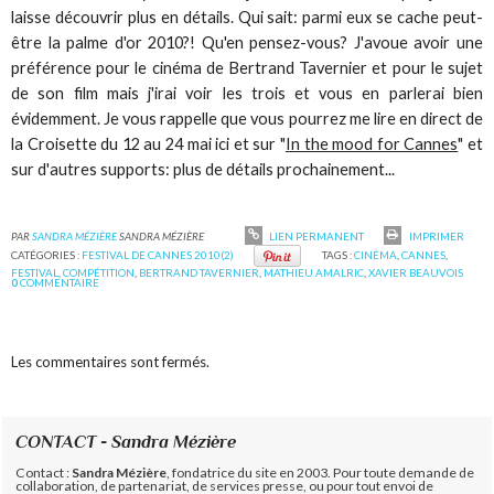
laisse découvrir plus en détails. Qui sait: parmi eux se cache peut-
être la palme d'or 2010?! Qu'en pensez-vous? J'avoue avoir une
préférence pour le cinéma de Bertrand Tavernier et pour le sujet
de son film mais j'irai voir les trois et vous en parlerai bien
évidemment. Je vous rappelle que vous pourrez me lire en direct de
la Croisette du 12 au 24 mai ici et sur "
In the mood for Cannes
" et
sur d'autres supports: plus de détails prochainement...
PAR
SANDRA MÉZIÈRE
SANDRA MÉZIÈRE
LIEN PERMANENT
IMPRIMER
CATÉGORIES :
FESTIVAL DE CANNES 2010(2)
TAGS :
CINÉMA
,
CANNES
,
FESTIVAL
,
COMPÉTITION
,
BERTRAND TAVERNIER
,
MATHIEU AMALRIC
,
XAVIER BEAUVOIS
0
COMMENTAIRE
Les commentaires sont fermés.
CONTACT - Sandra Mézière
Contact :
Sandra Mézière
, fondatrice du site en 2003. Pour toute demande de
collaboration, de partenariat, de services presse, ou pour tout envoi de