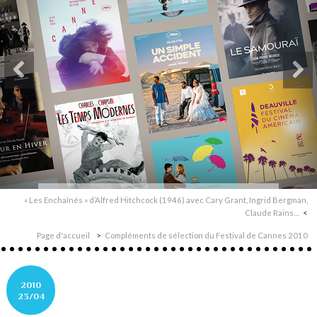
« Les Enchaînés » d’Alfred Hitchcock (1946) avec Cary Grant, Ingrid Bergman,
Claude Rains…
Page d'accueil
Compléments de sélection du Festival de Cannes 2010
2010
23/04