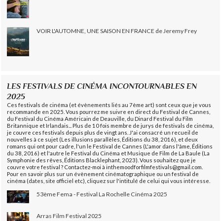
VOIR L'AUTOMNE, UNE SAISON EN FRANCE de Jeremy Frey
LES FESTIVALS DE CINÉMA INCONTOURNABLES EN
2025
Ces festivals de cinéma (et évènements liés au 7ème art) sont ceux que je vous
recommande en 2025. Vous pourrez me suivre en direct du Festival de Cannes,
du Festival du Cinéma Américain de Deauville, du Dinard Festival du Film
Britannique et Irlandais... Plus de 10 fois membre de jurys de festivals de cinéma,
je couvre ces festivals depuis plus de vingt ans. J'ai consacré un recueil de
nouvelles à ce sujet (Les illusions parallèles, Éditions du 38, 2016), et deux
romans qui ont pour cadre, l'un le Festival de Cannes (L'amor dans l'âme, Éditions
du 38, 2016) et l'autre le Festival du Cinéma et Musique de Film de La Baule (La
Symphonie des rêves, Éditions Blacklephant, 2023). Vous souhaitez que je
couvre votre festival ? Contactez-moi à inthemoodforfilmfestivals@gmail.com.
Pour en savoir plus sur un évènement cinématographique ou un festival de
cinéma (dates, site officiel etc), cliquez sur l'intitulé de celui qui vous intéresse.
53ème Fema - Festival La Rochelle Cinéma 2025
Arras Film Festival 2025