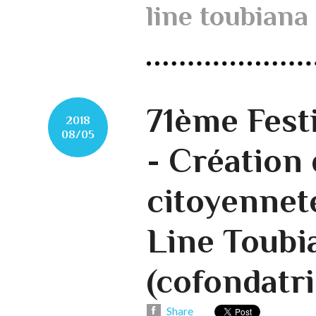
line toubiana
71ème Fest
2018
08/05
- Création 
citoyenneté
Line Toubi
(cofondatri
Share