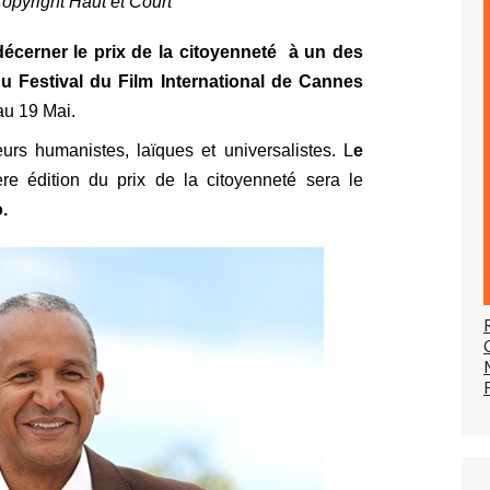
opyright Haut et Court
décerner le prix de la citoyenneté à un des
e du Festival du Film International de Cannes
 au 19 Mai.
urs humanistes, laïques et universalistes. L
e
e édition du prix de la citoyenneté sera le
.