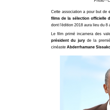
Photo - C
C
ette association a pour but de
films de la sélection officiell
dont l'édition 2018 aura lieu du 8
L
e film primé incarnera des vale
président du jury
de la premièr
cinéaste
Abderrhamane Sissako