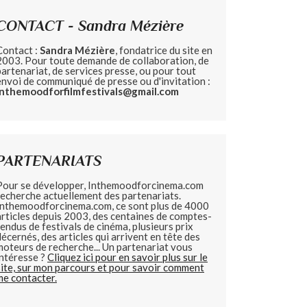
CONTACT - Sandra Mézière
Contact :
Sandra Mézière
, fondatrice du site en
2003. Pour toute demande de collaboration, de
partenariat, de services presse, ou pour tout
envoi de communiqué de presse ou d'invitation :
inthemoodforfilmfestivals@gmail.com
PARTENARIATS
Pour se développer, Inthemoodforcinema.com
recherche actuellement des partenariats.
Inthemoodforcinema.com, ce sont plus de 4000
articles depuis 2003, des centaines de comptes-
rendus de festivals de cinéma, plusieurs prix
décernés, des articles qui arrivent en tête des
moteurs de recherche... Un partenariat vous
intéresse ?
Cliquez ici pour en savoir plus sur le
site, sur mon parcours et pour savoir comment
me contacter.