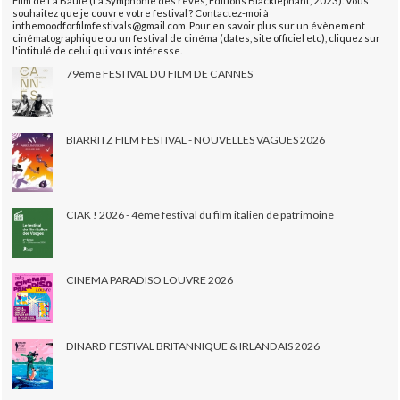
Film de La Baule (La Symphonie des rêves, Éditions Blacklephant, 2023). Vous
souhaitez que je couvre votre festival ? Contactez-moi à
inthemoodforfilmfestivals@gmail.com. Pour en savoir plus sur un évènement
cinématographique ou un festival de cinéma (dates, site officiel etc), cliquez sur
l'intitulé de celui qui vous intéresse.
79ème FESTIVAL DU FILM DE CANNES
BIARRITZ FILM FESTIVAL - NOUVELLES VAGUES 2026
CIAK ! 2026 - 4ème festival du film italien de patrimoine
CINEMA PARADISO LOUVRE 2026
DINARD FESTIVAL BRITANNIQUE & IRLANDAIS 2026