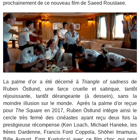
prochainement de ce nouveau film de Saeed Roustaee.
La palme d’or a été décerné à
Triangle of sadness
de
Ruben Östlund, une farce cruelle et satirique, tantôt
réjouissante, tantôt dérangeante (à dessein), sans la
moindre illusion sur le monde. Après la palme d'or reçue
pour
The Square
en 2017, Ruben Östlund intègre ainsi le
cercle très fermé des cinéastes ayant reçu deux fois la
prestigieuse récompense (Ken Loach, Michael Haneke, les
frères Dardenne, Francis Ford Coppola, Shōhei Imamura,
Bille August, Emir Kusturica) avec ce film choc qui peut