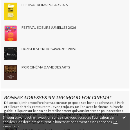
FESTIVAL REIMS POLAR 2026
FESTIVAL SOEURS JUMELLES 2026
PARIS FILM CRITICS AWARDS 2026
PRIX CINÉMA DAME DES ARTS
BONNES ADRESSES "IN THE MOOD FOR CINEMA"
Désormais, Inthemoodforcinema.com vous propose ses bonnes adresses, à Paris
et ailleurs : hôtels, restaurants... avec, toujours, un lien avec le cinéma. Suivez le
guide ! Cliquez sur le nom de l'établissement qui vous intéresse pour accéder à
l'article le concernant. Retrouvez également de nombreuses autres bonnes
En poursuivant votre navigation sur ce site, vous acceptez l'utilisation de
adresses sur mon magazine en ligne consacré à ce sujet depuis 2007,
cookies. Ces derniers assurent le bon fonctionnement de nos services.
En
Inthemoodforhotelsdeluxe.com.
savoir plus
.