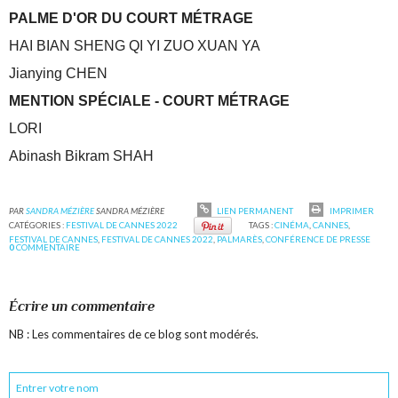
PALME D'OR DU COURT MÉTRAGE
HAI BIAN SHENG QI YI ZUO XUAN YA
Jianying CHEN
MENTION SPÉCIALE - COURT MÉTRAGE
LORI
Abinash Bikram SHAH
PAR
SANDRA MÉZIÈRE
SANDRA MÉZIÈRE
LIEN PERMANENT
IMPRIMER
CATÉGORIES :
FESTIVAL DE CANNES 2022
TAGS :
CINÉMA
,
CANNES
,
FESTIVAL DE CANNES
,
FESTIVAL DE CANNES 2022
,
PALMARÈS
,
CONFÉRENCE DE PRESSE
0
COMMENTAIRE
Écrire un commentaire
NB : Les commentaires de ce blog sont modérés.