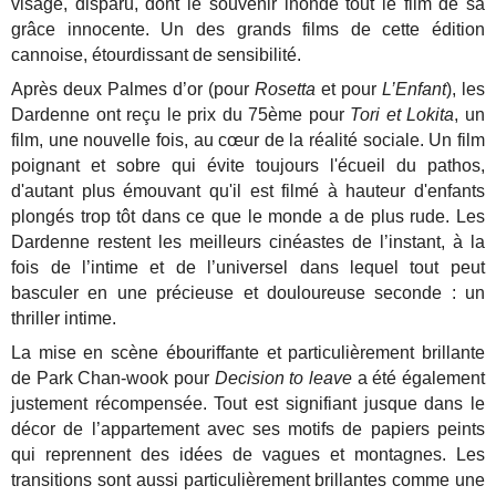
visage, disparu, dont le souvenir inonde tout le film de sa
grâce innocente. Un des grands films de cette édition
cannoise, étourdissant de sensibilité.
Après deux Palmes d’or (pour
Rosetta
et pour
L’Enfant
), les
Dardenne ont reçu le prix du 75ème pour
Tori et Lokita
, un
film, une nouvelle fois, au cœur de la réalité sociale. Un film
poignant et sobre qui évite toujours l'écueil du pathos,
d'autant plus émouvant qu'il est filmé à hauteur d'enfants
plongés trop tôt dans ce que le monde a de plus rude. Les
Dardenne restent les meilleurs cinéastes de l’instant, à la
fois de l’intime et de l’universel dans lequel tout peut
basculer en une précieuse et douloureuse seconde : un
thriller intime.
La mise en scène ébouriffante et particulièrement brillante
de Park Chan-wook pour
Decision to leave
a été également
justement récompensée. Tout est signifiant jusque dans le
décor de l’appartement avec ses motifs de papiers peints
qui reprennent des idées de vagues et montagnes. Les
transitions sont aussi particulièrement brillantes comme une