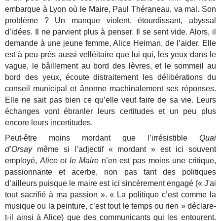
embarque à Lyon où le Maire, Paul Théraneau, va mal. Son
problème ? Un manque violent, étourdissant, abyssal
d’idées. Il ne parvient plus à penser. Il se sent vide. Alors, il
demande à une jeune femme, Alice Heiman, de l’aider. Elle
est à peu près aussi velléitaire que lui qui, les yeux dans le
vague, le bâillement au bord des lèvres, et le sommeil au
bord des yeux, écoute distraitement les délibérations du
conseil municipal et ânonne machinalement ses réponses.
Elle ne sait pas bien ce qu’elle veut faire de sa vie. Leurs
échanges vont ébranler leurs certitudes et un peu plus
encore leurs incertitudes.
Peut-être moins mordant que l’irrésistible
Quai
d’Orsay
même si l’adjectif « mordant » est ici souvent
employé,
Alice et le Maire
n’en est pas moins une critique,
passionnante et acerbe, non pas tant des politiques
d’ailleurs puisque le maire est ici sincèrement engagé (« J'ai
tout sacrifié à ma passion ». « La politique c’est comme la
musique ou la peinture, c’est tout le temps ou rien » déclare-
t-il ainsi à Alice) que des communicants qui les entourent.