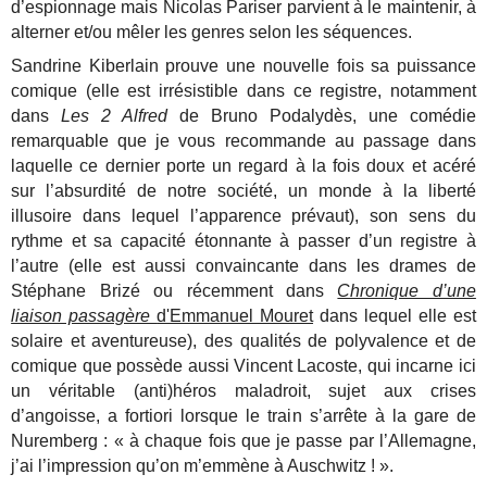
d’espionnage mais Nicolas Pariser parvient à le maintenir, à
alterner et/ou mêler les genres selon les séquences.
Sandrine Kiberlain prouve une nouvelle fois sa puissance
comique (elle est irrésistible dans ce registre, notamment
dans
Les 2 Alfred
de Bruno Podalydès, une comédie
remarquable que je vous recommande au passage dans
laquelle ce dernier porte un regard à la fois doux et acéré
sur l’absurdité de notre société, un monde à la liberté
illusoire dans lequel l’apparence prévaut), son sens du
rythme et sa capacité étonnante à passer d’un registre à
l’autre (elle est aussi convaincante dans les drames de
Stéphane Brizé ou récemment dans
Chronique d’une
liaison passagère
d'Emmanuel Mouret
dans lequel elle est
solaire et aventureuse), des qualités de polyvalence et de
comique que possède aussi Vincent Lacoste, qui incarne ici
un véritable (anti)héros maladroit, sujet aux crises
d’angoisse, a fortiori lorsque le train s’arrête à la gare de
Nuremberg : « à chaque fois que je passe par l’Allemagne,
j’ai l’impression qu’on m’emmène à Auschwitz ! ».