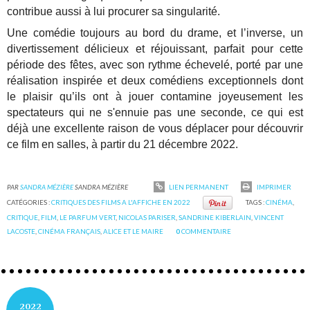
contribue aussi à lui procurer sa singularité.
Une comédie toujours au bord du drame, et l’inverse, un
divertissement délicieux et réjouissant, parfait pour cette
période des fêtes, avec son rythme échevelé, porté par une
réalisation inspirée et deux comédiens exceptionnels dont
le plaisir qu’ils ont à jouer contamine joyeusement les
spectateurs qui ne s'ennuie pas une seconde, ce qui est
déjà une excellente raison de vous déplacer pour découvrir
ce film en salles, à partir du 21 décembre 2022.
PAR
SANDRA MÉZIÈRE
SANDRA MÉZIÈRE
LIEN PERMANENT
IMPRIMER
CATÉGORIES :
CRITIQUES DES FILMS A L'AFFICHE EN 2022
TAGS :
CINÉMA
,
CRITIQUE
,
FILM
,
LE PARFUM VERT
,
NICOLAS PARISER
,
SANDRINE KIBERLAIN
,
VINCENT
LACOSTE
,
CINÉMA FRANÇAIS
,
ALICE ET LE MAIRE
0
COMMENTAIRE
2022