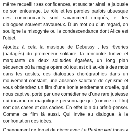
même recueillir ses confidences, et susciter ainsi la jalousie
de son entourage. Le rôle et les paroles parfois ubuesque
des communicants sont savamment croqués, et les
dialogues souvent savoureux. D’un mot ou d'un regard, on
souligne la misogynie ou la condescendance dont Alice est
l'objet.
Ajoutez à cela la musique de Debussy , les rêveries
(partagés) du promeneur solitaire, la rencontre furtive et
marquante de deux solitudes égarées, un long plan
séquence où la magie opère où tout est dit au-delà des mots
dans les gestes, des dialogues chorégraphiés dans un
mouvement constant, une absence salutaire de cynisme et
vous obtiendrez un film d’une ironie tendrement cruelle, qui
nous captive, porté par une comédienne d’une rare justesse
qui incarne un magnifique personnage qui (comme ce film)
sort des cases et des cadres. En effet loin du prêt-à-penser.
Comme ce film là aussi. Qui invite au dialogue, à la
confrontation des idées.
Changement de ton et de décor avec
Le Parfum vert
(nous y