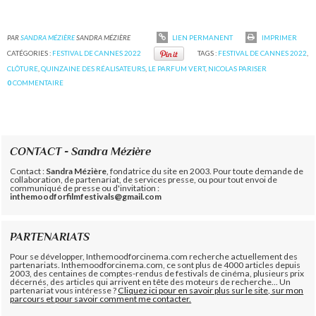
PAR
SANDRA MÉZIÈRE
SANDRA MÉZIÈRE
LIEN PERMANENT
IMPRIMER
CATÉGORIES :
FESTIVAL DE CANNES 2022
TAGS :
FESTIVAL DE CANNES 2022
,
CLÔTURE
,
QUINZAINE DES RÉALISATEURS
,
LE PARFUM VERT
,
NICOLAS PARISER
0
COMMENTAIRE
CONTACT - Sandra Mézière
Contact :
Sandra Mézière
, fondatrice du site en 2003. Pour toute demande de
collaboration, de partenariat, de services presse, ou pour tout envoi de
communiqué de presse ou d'invitation :
inthemoodforfilmfestivals@gmail.com
PARTENARIATS
Pour se développer, Inthemoodforcinema.com recherche actuellement des
partenariats. Inthemoodforcinema.com, ce sont plus de 4000 articles depuis
2003, des centaines de comptes-rendus de festivals de cinéma, plusieurs prix
décernés, des articles qui arrivent en tête des moteurs de recherche... Un
partenariat vous intéresse ?
Cliquez ici pour en savoir plus sur le site, sur mon
parcours et pour savoir comment me contacter.