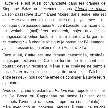
l’autre (elle est aussi convaincante dans les drames de
Stéphane Brizé ou récemment dans
Chronique d’une
liaison passagère
d'Emmanuel Mouret
dans lequel elle est
solaire et aventureuse), des qualités de polyvalence et de
comique que possède aussi Vincent Lacoste, qui incarne ici
un véritable (anti)héros maladroit, sujet aux crises
d’angoisse, a fortiori lorsque le train s’arrête à la gare de
Nuremberg : « à chaque fois que je passe par l’Allemagne,
j’ai l’impression qu’on m’emmène à Auschwitz ! ».
Face à lui, Claire est une femme déterminée, obstinée,
fantasque, extravertie. Ce duo fonctionne tellement qu’il
pourrait devenir récurrent. Même si le cinéaste ne semble
pas désirer réaliser de suites, la fin, ouverte, et l’alchimie
entre les deux, nous donne envie de continuer à suivre leurs
aventures.
Avec son rythme trépidant,
Le Parfum vert
rappelle ces films
de De Broca ou Rappeneau ou même Lubitsch dans
lesquels l’aventure (au sens propre ou sentimentale) se
mêle avec brio au comique. Ajoutez à cela une touche