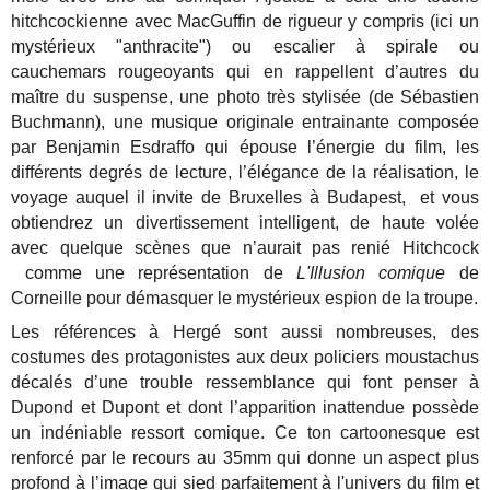
hitchcockienne avec MacGuffin de rigueur y compris (ici un
mystérieux "anthracite") ou escalier à spirale ou
cauchemars rougeoyants qui en rappellent d’autres du
maître du suspense, une photo très stylisée (de Sébastien
Buchmann), une musique originale entrainante composée
par Benjamin Esdraffo qui épouse l’énergie du film, les
différents degrés de lecture, l’élégance de la réalisation, le
voyage auquel il invite de Bruxelles à Budapest, et vous
obtiendrez un divertissement intelligent, de haute volée
avec quelque scènes que n’aurait pas renié Hitchcock
comme une représentation de
L'Illusion comique
de
Corneille pour démasquer le mystérieux espion de la troupe.
Les références à Hergé sont aussi nombreuses, des
costumes des protagonistes aux deux policiers moustachus
décalés d’une trouble ressemblance qui font penser à
Dupond et Dupont et dont l’apparition inattendue possède
un indéniable ressort comique. Ce ton cartoonesque est
renforcé par le recours au 35mm qui donne un aspect plus
profond à l’image qui sied parfaitement à l'univers du film et