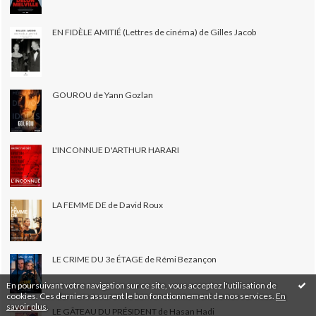
EN FIDÈLE AMITIÉ (Lettres de cinéma) de Gilles Jacob
GOUROU de Yann Gozlan
L'INCONNUE D'ARTHUR HARARI
LA FEMME DE de David Roux
LE CRIME DU 3e ÉTAGE de Rémi Bezançon
En poursuivant votre navigation sur ce site, vous acceptez l'utilisation de
cookies. Ces derniers assurent le bon fonctionnement de nos services.
En
savoir plus
.
LE GÂTEAU DU PRÉSIDENT de Hasan Hadi