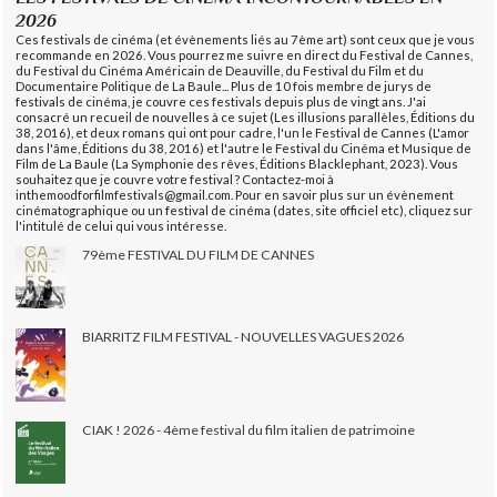
2026
Ces festivals de cinéma (et évènements liés au 7ème art) sont ceux que je vous
recommande en 2026. Vous pourrez me suivre en direct du Festival de Cannes,
du Festival du Cinéma Américain de Deauville, du Festival du Film et du
Documentaire Politique de La Baule... Plus de 10 fois membre de jurys de
festivals de cinéma, je couvre ces festivals depuis plus de vingt ans. J'ai
consacré un recueil de nouvelles à ce sujet (Les illusions parallèles, Éditions du
38, 2016), et deux romans qui ont pour cadre, l'un le Festival de Cannes (L'amor
dans l'âme, Éditions du 38, 2016) et l'autre le Festival du Cinéma et Musique de
Film de La Baule (La Symphonie des rêves, Éditions Blacklephant, 2023). Vous
souhaitez que je couvre votre festival ? Contactez-moi à
inthemoodforfilmfestivals@gmail.com. Pour en savoir plus sur un évènement
cinématographique ou un festival de cinéma (dates, site officiel etc), cliquez sur
l'intitulé de celui qui vous intéresse.
79ème FESTIVAL DU FILM DE CANNES
BIARRITZ FILM FESTIVAL - NOUVELLES VAGUES 2026
CIAK ! 2026 - 4ème festival du film italien de patrimoine