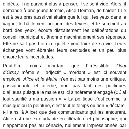
d’idées. Il ne parvient plus à penser. Il se sent vide. Alors, il
demande à une jeune femme, Alice Heiman, de l’aider. Elle
est à peu près aussi velléitaire que lui qui, les yeux dans le
vague, le bâillement au bord des lèvres, et le sommeil au
bord des yeux, écoute distraitement les délibérations du
conseil municipal et ânonne machinalement ses réponses.
Elle ne sait pas bien ce qu’elle veut faire de sa vie. Leurs
échanges vont ébranler leurs certitudes et un peu plus
encore leurs incertitudes.
Peut-être moins mordant que l’irrésistible
Quai
d’Orsay
même si l’adjectif « mordant » est ici souvent
employé,
Alice et le Maire
n’en est pas moins une critique,
passionnante et acerbe, non pas tant des politiques
d’ailleurs puisque le maire est ici sincèrement engagé (« J'ai
tout sacrifié à ma passion ». « La politique c’est comme la
musique ou la peinture, c’est tout le temps ou rien » déclare-
t-il ainsi à Alice) que des communicants qui les entourent.
Alice est une ex-étudiante en littérature et philosophie, qui
n’appartient pas au cénacle, nullement impressionnée par