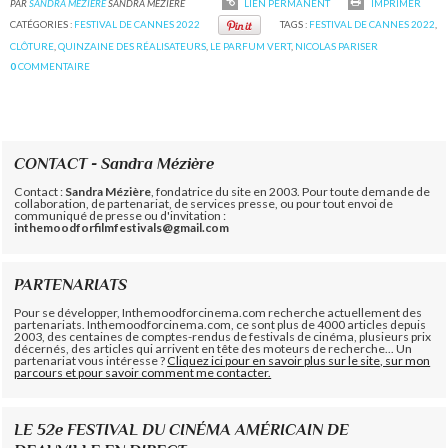
PAR
SANDRA MÉZIÈRE
SANDRA MÉZIÈRE
LIEN PERMANENT
IMPRIMER
CATÉGORIES :
FESTIVAL DE CANNES 2022
TAGS :
FESTIVAL DE CANNES 2022
,
CLÔTURE
,
QUINZAINE DES RÉALISATEURS
,
LE PARFUM VERT
,
NICOLAS PARISER
0
COMMENTAIRE
CONTACT - Sandra Mézière
Contact :
Sandra Mézière
, fondatrice du site en 2003. Pour toute demande de
collaboration, de partenariat, de services presse, ou pour tout envoi de
communiqué de presse ou d'invitation :
inthemoodforfilmfestivals@gmail.com
PARTENARIATS
Pour se développer, Inthemoodforcinema.com recherche actuellement des
partenariats. Inthemoodforcinema.com, ce sont plus de 4000 articles depuis
2003, des centaines de comptes-rendus de festivals de cinéma, plusieurs prix
décernés, des articles qui arrivent en tête des moteurs de recherche... Un
partenariat vous intéresse ?
Cliquez ici pour en savoir plus sur le site, sur mon
parcours et pour savoir comment me contacter.
LE 52e FESTIVAL DU CINÉMA AMÉRICAIN DE