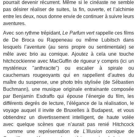
pourrait devenir récurrent. Même si le cinéaste ne semble
pas désirer réaliser de suites, la fin, ouverte, et l’alchimie
entre les deux, nous donne envie de continuer à suivre leurs
aventures.
Avec son rythme trépidant,
Le Parfum vert
rappelle ces films
de De Broca ou Rappeneau ou même Lubitsch dans
lesquels l’aventure (au sens propre ou sentimentale) se
mêle avec brio au comique. Ajoutez à cela une touche
hitchcockienne avec MacGuffin de rigueur y compris (ici un
mystérieux "anthracite") ou escalier à spirale ou
cauchemars rougeoyants qui en rappellent d’autres du
maître du suspense, une photo très stylisée (de Sébastien
Buchmann), une musique originale entrainante composée
par Benjamin Esdraffo qui épouse l’énergie du film, les
différents degrés de lecture, l’élégance de la réalisation, le
voyage auquel il invite de Bruxelles à Budapest, et vous
obtiendrez un divertissement intelligent, de haute volée
avec quelque scènes que n’aurait pas renié Hitchcock
comme une représentation de
L'Illusion comique
de