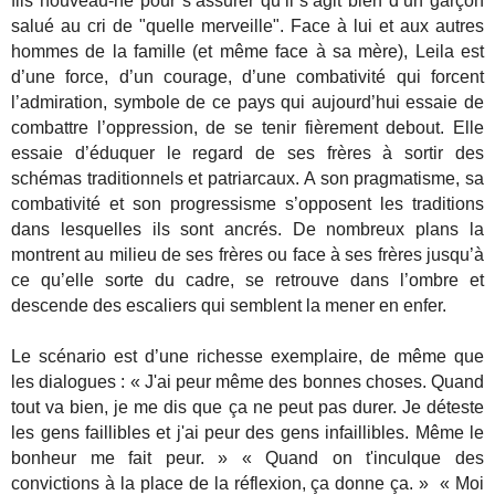
fils nouveau-né pour s’assurer qu’il s’agit bien d’un garçon
salué au cri de "quelle merveille". Face à lui et aux autres
hommes de la famille (et même face à sa mère), Leila est
d’une force, d’un courage, d’une combativité qui forcent
l’admiration, symbole de ce pays qui aujourd’hui essaie de
combattre l’oppression, de se tenir fièrement debout. Elle
essaie d’éduquer le regard de ses frères à sortir des
schémas traditionnels et patriarcaux. A son pragmatisme, sa
combativité et son progressisme s’opposent les traditions
dans lesquelles ils sont ancrés. De nombreux plans la
montrent au milieu de ses frères ou face à ses frères jusqu’à
ce qu’elle sorte du cadre, se retrouve dans l’ombre et
descende des escaliers qui semblent la mener en enfer.
Le scénario est d’une richesse exemplaire, de même que
les dialogues : « J'ai peur même des bonnes choses. Quand
tout va bien, je me dis que ça ne peut pas durer. Je déteste
les gens faillibles et j'ai peur des gens infaillibles. Même le
bonheur me fait peur. » « Quand on t'inculque des
convictions à la place de la réflexion, ça donne ça. » « Moi