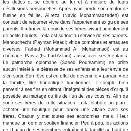
les dettes et se déchire au fur et à mesure de leurs
désillusions personnelles. Après avoir perdu son emploi de
l’usine en faillite, Alireza (Navid Mohammadzadeh) est
contraint de retourner vivre dans l’appartement exigu de ses
parents. Il retrouve là deux de ses frères, vivant péniblement
de petits boulots. Leila est surtout au service de ses parents.
Manouchechr (Payman Maadi) vit de combines et arnaques
diverses. Farhad (Mohammad Ali Mohammadi) est au
chômage. Parviz (Farhad Aslani), aussi, avec ses 5 enfants.
Le patriarche opiomane (Saeed Poursamimi) ne prête
aucun intérêt à la détresse de ses enfants et à leur envie de
s’en sortir. Son rêve est en effet de devenir le « parrain » de
la famille, titre honorifique traditionnel. Il compte bien
parvenir à ses fins en offrant l’intégralité des pièces d’or qu’il
possède au mariage du fils de l’un de ses cousins. Afin de
sortir ses frères de cette situation, Leila élabore un plan :
acheter une boutique pour lancer une affaire avec ses
frères. Chacun y met toutes ses économies, mais il leur
manque un dernier soutien financier. Peu à peu, les actions
de chacun de ses membres entraînent la famille au bord de