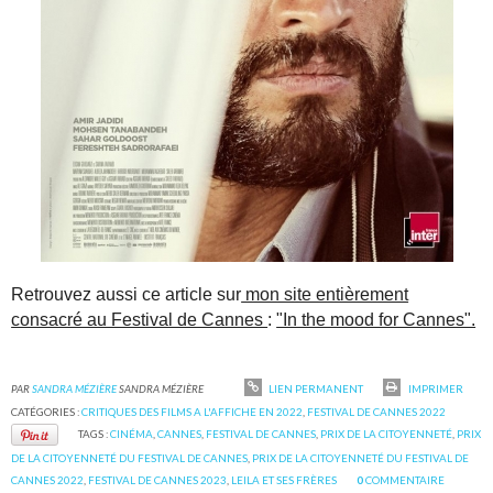
Retrouvez aussi ce article sur
mon site entièrement
consacré au Festival de Cannes
:
"In the mood for Cannes".
PAR
SANDRA MÉZIÈRE
SANDRA MÉZIÈRE
LIEN PERMANENT
IMPRIMER
CATÉGORIES :
CRITIQUES DES FILMS A L'AFFICHE EN 2022
,
FESTIVAL DE CANNES 2022
TAGS :
CINÉMA
,
CANNES
,
FESTIVAL DE CANNES
,
PRIX DE LA CITOYENNETÉ
,
PRIX
DE LA CITOYENNETÉ DU FESTIVAL DE CANNES
,
PRIX DE LA CITOYENNETÉ DU FESTIVAL DE
CANNES 2022
,
FESTIVAL DE CANNES 2023
,
LEILA ET SES FRÈRES
0
COMMENTAIRE