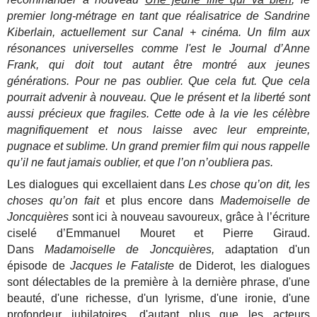
premier long-métrage en tant que réalisatrice de Sandrine
Kiberlain, actuellement sur Canal + cinéma. Un film aux
résonances universelles comme l'est le Journal d’Anne
Frank, qui doit tout autant être montré aux jeunes
générations. Pour ne pas oublier. Que cela fut. Que cela
pourrait advenir à nouveau. Que le présent et la liberté sont
aussi précieux que fragiles. Cette ode à la vie les célèbre
magnifiquement et nous laisse avec leur empreinte,
pugnace et sublime. Un grand premier film qui nous rappelle
qu’il ne faut jamais oublier, et que l’on n’oubliera pas.
Les dialogues qui excellaient dans
Les chose qu’on dit, les
choses qu’on fait
et plus encore dans
Mademoiselle de
Joncquières
sont ici à nouveau savoureux, grâce à l’écriture
ciselé d’Emmanuel Mouret et Pierre Giraud.
Dans
Madamoiselle de Joncquières,
adaptation d'un
épisode de
Jacques le Fataliste
de Diderot, les dialogues
sont délectables de la première à la dernière phrase, d'une
beauté, d'une richesse, d'un lyrisme, d'une ironie, d'une
profondeur jubilatoires, d'autant plus que les acteurs