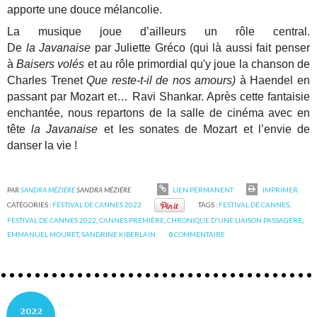
apporte une douce mélancolie.
La musique joue d’ailleurs un rôle central.
De
la Javanaise
par Juliette Gréco (qui là aussi fait penser
à
Baisers volés
et au rôle primordial qu'y joue la chanson de
Charles Trenet
Que reste-t-il de nos amours)
à Haendel en
passant par Mozart et… Ravi Shankar. Après cette fantaisie
enchantée, nous repartons de la salle de cinéma avec en
tête
la Javanaise
et les sonates de Mozart et l’envie de
danser la vie !
PAR
SANDRA MÉZIÈRE
SANDRA MÉZIÈRE
LIEN PERMANENT
IMPRIMER
CATÉGORIES :
FESTIVAL DE CANNES 2022
TAGS :
FESTIVAL DE CANNES
,
FESTIVAL DE CANNES 2022
,
CANNES PREMIÈRE
,
CHRONIQUE D'UNE LIAISON PASSAGÈRE
,
EMMANUEL MOURET
,
SANDRINE KIBERLAIN
0
COMMENTAIRE
2022