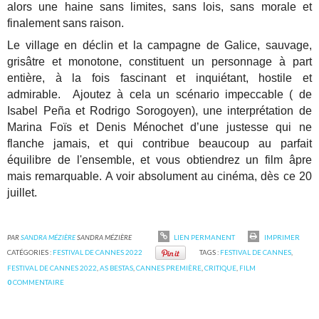
alors une haine sans limites, sans lois, sans morale et
finalement sans raison.
Le village en déclin et la campagne de Galice, sauvage,
grisâtre et monotone, constituent un personnage à part
entière, à la fois fascinant et inquiétant, hostile et
admirable. Ajoutez à cela un scénario impeccable ( de
Isabel Peña et Rodrigo Sorogoyen), une interprétation de
Marina Foïs et Denis Ménochet d’une justesse qui ne
flanche jamais, et qui contribue beaucoup au parfait
équilibre de l'ensemble, et vous obtiendrez un film âpre
mais remarquable. A voir absolument au cinéma, dès ce 20
juillet.
PAR
SANDRA MÉZIÈRE
SANDRA MÉZIÈRE
LIEN PERMANENT
IMPRIMER
CATÉGORIES :
FESTIVAL DE CANNES 2022
TAGS :
FESTIVAL DE CANNES
,
FESTIVAL DE CANNES 2022
,
AS BESTAS
,
CANNES PREMIÈRE
,
CRITIQUE
,
FILM
0
COMMENTAIRE