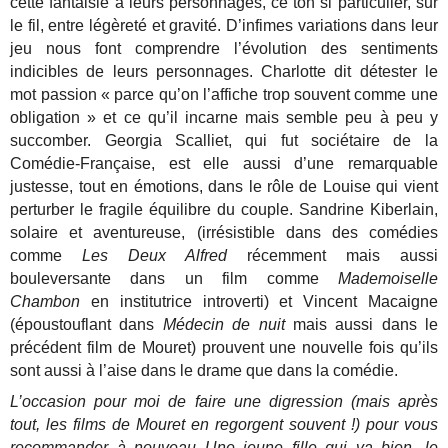
cette fantaisie à leurs personnages, ce ton si particulier, sur
le fil, entre légèreté et gravité. D’infimes variations dans leur
jeu nous font comprendre l’évolution des sentiments
indicibles de leurs personnages. Charlotte dit détester le
mot passion « parce qu’on l’affiche trop souvent comme une
obligation » et ce qu’il incarne mais semble peu à peu y
succomber. Georgia Scalliet, qui fut sociétaire de la
Comédie-Française, est elle aussi d’une remarquable
justesse, tout en émotions, dans le rôle de Louise qui vient
perturber le fragile équilibre du couple. Sandrine Kiberlain,
solaire et aventureuse, (irrésistible dans des comédies
comme
Les Deux Alfred
récemment mais aussi
bouleversante dans un film comme
Mademoiselle
Chambon
en institutrice introverti) et Vincent Macaigne
(époustouflant dans
Médecin de nuit
mais aussi dans le
précédent film de Mouret) prouvent une nouvelle fois qu’ils
sont aussi à l’aise dans le drame que dans la comédie.
L’occasion pour moi de faire une digression (mais après
tout, les films de Mouret en regorgent souvent !) pour vous
recommander à nouveau
Une jeune fille qui va bien
, le