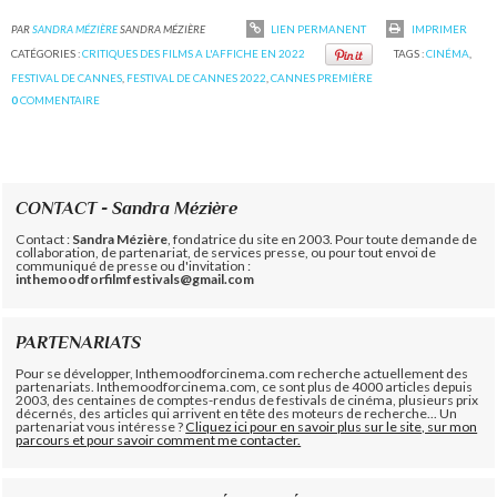
PAR
SANDRA MÉZIÈRE
SANDRA MÉZIÈRE
LIEN PERMANENT
IMPRIMER
CATÉGORIES :
CRITIQUES DES FILMS A L'AFFICHE EN 2022
TAGS :
CINÉMA
,
FESTIVAL DE CANNES
,
FESTIVAL DE CANNES 2022
,
CANNES PREMIÈRE
0
COMMENTAIRE
CONTACT - Sandra Mézière
Contact :
Sandra Mézière
, fondatrice du site en 2003. Pour toute demande de
collaboration, de partenariat, de services presse, ou pour tout envoi de
communiqué de presse ou d'invitation :
inthemoodforfilmfestivals@gmail.com
PARTENARIATS
Pour se développer, Inthemoodforcinema.com recherche actuellement des
partenariats. Inthemoodforcinema.com, ce sont plus de 4000 articles depuis
2003, des centaines de comptes-rendus de festivals de cinéma, plusieurs prix
décernés, des articles qui arrivent en tête des moteurs de recherche... Un
partenariat vous intéresse ?
Cliquez ici pour en savoir plus sur le site, sur mon
parcours et pour savoir comment me contacter.