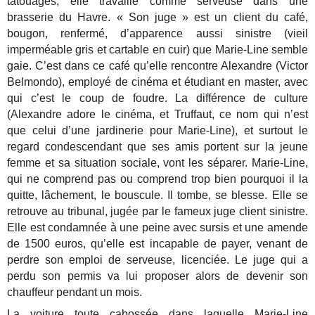
tatouages, elle travaille comme serveuse dans une
brasserie du Havre. « Son juge » est un client du café,
bougon, renfermé, d’apparence aussi sinistre (vieil
imperméable gris et cartable en cuir) que Marie-Line semble
gaie. C’est dans ce café qu’elle rencontre Alexandre (Victor
Belmondo), employé de cinéma et étudiant en master, avec
qui c’est le coup de foudre. La différence de culture
(Alexandre adore le cinéma, et Truffaut, ce nom qui n’est
que celui d’une jardinerie pour Marie-Line), et surtout le
regard condescendant que ses amis portent sur la jeune
femme et sa situation sociale, vont les séparer. Marie-Line,
qui ne comprend pas ou comprend trop bien pourquoi il la
quitte, lâchement, le bouscule. Il tombe, se blesse. Elle se
retrouve au tribunal, jugée par le fameux juge client sinistre.
Elle est condamnée à une peine avec sursis et une amende
de 1500 euros, qu’elle est incapable de payer, venant de
perdre son emploi de serveuse, licenciée. Le juge qui a
perdu son permis va lui proposer alors de devenir son
chauffeur pendant un mois.
La voiture toute cabossée dans laquelle Marie-Line