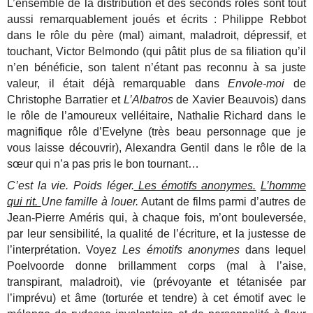
L’ensemble de la distribution et des seconds rôles sont tout
aussi remarquablement joués et écrits : Philippe Rebbot
dans le rôle du père (mal) aimant, maladroit, dépressif, et
touchant, Victor Belmondo (qui pâtit plus de sa filiation qu’il
n’en bénéficie, son talent n’étant pas reconnu à sa juste
valeur, il était déjà remarquable dans
Envole-moi
de
Christophe Barratier et
L’Albatros
de Xavier Beauvois) dans
le rôle de l’amoureux velléitaire, Nathalie Richard dans le
magnifique rôle d’Evelyne (très beau personnage que je
vous laisse découvrir), Alexandra Gentil dans le rôle de la
sœur qui n’a pas pris le bon tournant…
C’est la vie. Poids léger.
Les émotifs anonymes.
L’homme
qui rit.
Une famille à louer.
Autant de films parmi d’autres de
Jean-Pierre Améris qui, à chaque fois, m’ont bouleversée,
par leur sensibilité, la qualité de l’écriture, et la justesse de
l’interprétation. Voyez
Les émotifs anonymes
dans lequel
Poelvoorde donne brillamment corps (mal à l’aise,
transpirant, maladroit), vie (prévoyante et tétanisée par
l’imprévu) et âme (torturée et tendre) à cet émotif avec le