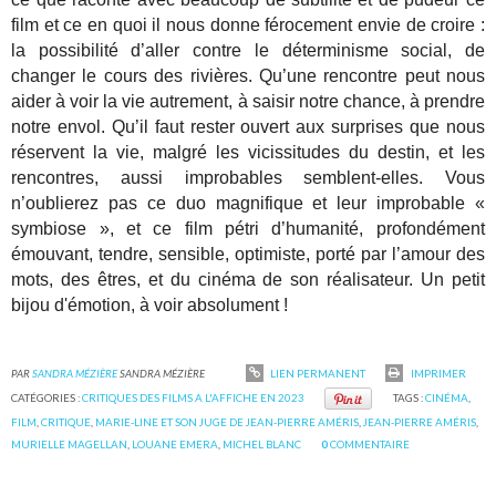
film et ce en quoi il nous donne férocement envie de croire :
la possibilité d’aller contre le déterminisme social, de
changer le cours des rivières. Qu’une rencontre peut nous
aider à voir la vie autrement, à saisir notre chance, à prendre
notre envol. Qu’il faut rester ouvert aux surprises que nous
réservent la vie, malgré les vicissitudes du destin, et les
rencontres, aussi improbables semblent-elles. Vous
n’oublierez pas ce duo magnifique et leur improbable «
symbiose », et ce film pétri d’humanité, profondément
émouvant, tendre, sensible, optimiste, porté par l’amour des
mots, des êtres, et du cinéma de son réalisateur. Un petit
bijou d'émotion, à voir absolument !
PAR
SANDRA MÉZIÈRE
SANDRA MÉZIÈRE
LIEN PERMANENT
IMPRIMER
CATÉGORIES :
CRITIQUES DES FILMS A L'AFFICHE EN 2023
TAGS :
CINÉMA
,
FILM
,
CRITIQUE
,
MARIE-LINE ET SON JUGE DE JEAN-PIERRE AMÉRIS
,
JEAN-PIERRE AMÉRIS
,
MURIELLE MAGELLAN
,
LOUANE EMERA
,
MICHEL BLANC
0
COMMENTAIRE