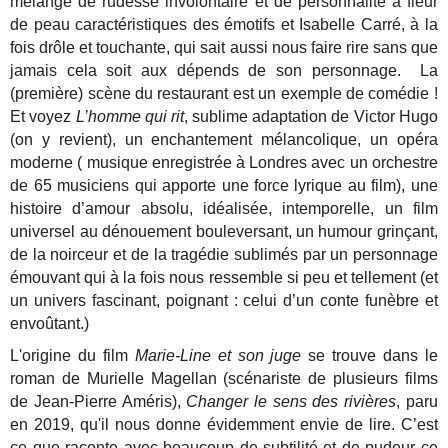
mélange de rudesse involontaire et de personnalité à fleur
de peau caractéristiques des émotifs et Isabelle Carré, à la
fois drôle et touchante, qui sait aussi nous faire rire sans que
jamais cela soit aux dépends de son personnage. La
(première) scène du restaurant est un exemple de comédie !
Et voyez
L’homme qui rit
, sublime adaptation de Victor Hugo
(on y revient), un enchantement mélancolique, un opéra
moderne ( musique enregistrée à Londres avec un orchestre
de 65 musiciens qui apporte une force lyrique au film), une
histoire d’amour absolu, idéalisée, intemporelle, un film
universel au dénouement bouleversant, un humour grinçant,
de la noirceur et de la tragédie sublimés par un personnage
émouvant qui à la fois nous ressemble si peu et tellement (et
un univers fascinant, poignant : celui d’un conte funèbre et
envoûtant.)
L'origine du film
Marie-Line et son juge
se trouve dans le
roman de Murielle Magellan (scénariste de plusieurs films
de Jean-Pierre Améris),
Changer le sens des rivières
, paru
en 2019, qu'il nous donne évidemment envie de lire. C’est
ce que raconte avec beaucoup de subtilité et de pudeur ce