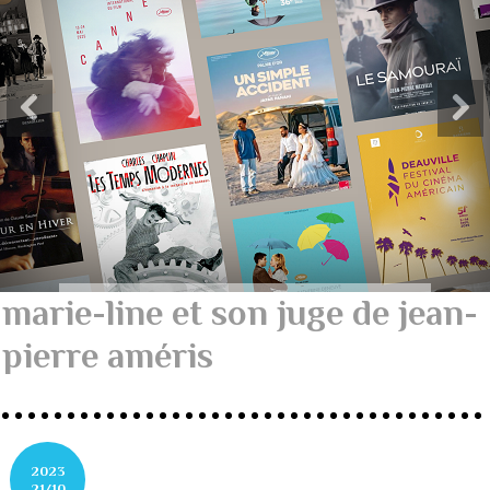
marie-line et son juge de jean-
pierre améris
2023
21/10