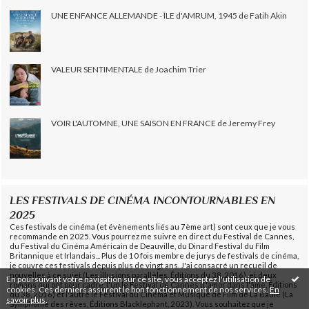
UNE ENFANCE ALLEMANDE - ÎLE d'AMRUM, 1945 de Fatih Akin
VALEUR SENTIMENTALE de Joachim Trier
VOIR L'AUTOMNE, UNE SAISON EN FRANCE de Jeremy Frey
LES FESTIVALS DE CINÉMA INCONTOURNABLES EN
2025
Ces festivals de cinéma (et évènements liés au 7ème art) sont ceux que je vous
recommande en 2025. Vous pourrez me suivre en direct du Festival de Cannes,
du Festival du Cinéma Américain de Deauville, du Dinard Festival du Film
Britannique et Irlandais... Plus de 10 fois membre de jurys de festivals de cinéma,
je couvre ces festivals depuis plus de vingt ans. J'ai consacré un recueil de
nouvelles à ce sujet (Les illusions parallèles, Éditions du 38, 2016), et deux
En poursuivant votre navigation sur ce site, vous acceptez l'utilisation de
romans qui ont pour cadre, l'un le Festival de Cannes (L'amor dans l'âme, Éditions
cookies. Ces derniers assurent le bon fonctionnement de nos services.
En
du 38, 2016) et l'autre le Festival du Cinéma et Musique de Film de La Baule (La
savoir plus
.
Symphonie des rêves, Éditions Blacklephant, 2023). Vous souhaitez que je