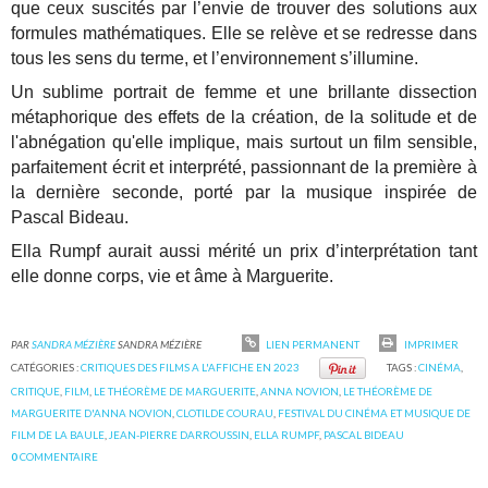
que ceux suscités par l’envie de trouver des solutions aux
formules mathématiques. Elle se relève et se redresse dans
tous les sens du terme, et l’environnement s’illumine.
Un sublime portrait de femme et une brillante dissection
métaphorique des effets de la création, de la solitude et de
l'abnégation qu'elle implique, mais surtout un film sensible,
parfaitement écrit et interprété, passionnant de la première à
la dernière seconde, porté par la musique inspirée de
Pascal Bideau.
Ella Rumpf aurait aussi mérité un prix d’interprétation tant
elle donne corps, vie et âme à Marguerite.
PAR
SANDRA MÉZIÈRE
SANDRA MÉZIÈRE
LIEN PERMANENT
IMPRIMER
CATÉGORIES :
CRITIQUES DES FILMS A L'AFFICHE EN 2023
TAGS :
CINÉMA
,
CRITIQUE
,
FILM
,
LE THÉORÈME DE MARGUERITE
,
ANNA NOVION
,
LE THÉORÈME DE
MARGUERITE D'ANNA NOVION
,
CLOTILDE COURAU
,
FESTIVAL DU CINÉMA ET MUSIQUE DE
FILM DE LA BAULE
,
JEAN-PIERRE DARROUSSIN
,
ELLA RUMPF
,
PASCAL BIDEAU
0
COMMENTAIRE