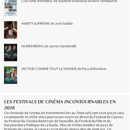
L’ŒUVRE INVISIBLE de Vladimir Rodionov et Avril Tembouret
MARTY SUPRÊME de Josh Safdie
NUREMBERG de James Vanderbilt
VICTOR COMME TOUT LE MONDE de Pascal Bonitzer
LES FESTIVALS DE CINÉMA INCONTOURNABLES EN
2026
Ces festivals de cinéma (et évènements liés au 7ème art) sont ceux que je vous
recommande en 2026. Vous pourrez me suivre en direct du Festival de Cannes,
du Festival du Cinéma Américain de Deauville, du Festival du Film et du
Documentaire Politique de La Baule... Plus de 10 fois membre de jurys de
festivals de cinéma, je couvre ces festivals depuis plus de vingt ans. J'ai