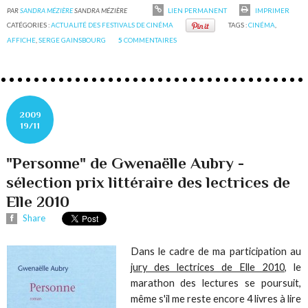
PAR
SANDRA MÉZIÈRE
SANDRA MÉZIÈRE
LIEN PERMANENT
IMPRIMER
CATÉGORIES :
ACTUALITÉ DES FESTIVALS DE CINÉMA
TAGS :
CINÉMA
,
AFFICHE
,
SERGE GAINSBOURG
5
COMMENTAIRES
2009
19/11
"Personne" de Gwenaëlle Aubry -
sélection prix littéraire des lectrices de
Elle 2010
Share
Dans le cadre de ma participation au
jury des lectrices de Elle 2010
, le
marathon des lectures se poursuit,
même s'il me reste encore 4 livres à lire