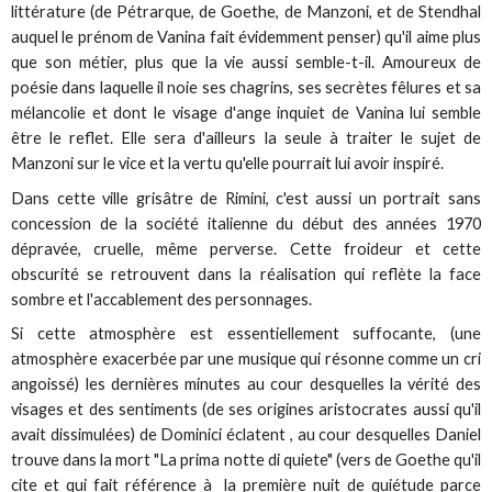
littérature (de Pétrarque, de Goethe, de Manzoni, et de Stendhal
auquel le prénom de Vanina fait évidemment penser) qu'il aime plus
que son métier, plus que la vie aussi semble-t-il. Amoureux de
poésie dans laquelle il noie ses chagrins, ses secrètes fêlures et sa
mélancolie et dont le visage d'ange inquiet de Vanina lui semble
être le reflet. Elle sera d'ailleurs la seule à traiter le sujet de
Manzoni sur le vice et la vertu qu'elle pourrait lui avoir inspiré.
Dans cette ville grisâtre de Rimini, c'est aussi un portrait sans
concession de la société italienne du début des années 1970
dépravée, cruelle, même perverse. Cette froideur et cette
obscurité se retrouvent dans la réalisation qui reflète la face
sombre et l'accablement des personnages.
Si cette atmosphère est essentiellement suffocante, (une
atmosphère exacerbée par une musique qui résonne comme un cri
angoissé) les dernières minutes au cour desquelles la vérité des
visages et des sentiments (de ses origines aristocrates aussi qu'il
avait dissimulées) de Dominici éclatent , au cour desquelles Daniel
trouve dans la mort "La prima notte di quiete" (vers de Goethe qu'il
cite et qui fait référence à la première nuit de quiétude parce