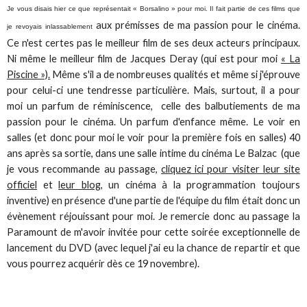
Je vous disais hier ce que représentait « Borsalino » pour moi. Il fait partie de ces films que
aux prémisses de ma passion pour le cinéma.
je
revoyais inlassablement
Ce n'est certes pas le meilleur film de ses deux acteurs principaux.
Ni même le meilleur film de Jacques Deray (qui est pour moi
« La
Piscine »).
Même s'il a de nombreuses qualités et même si j'éprouve
pour celui-ci une tendresse particulière. Mais, surtout, il a pour
moi un parfum de réminiscence, celle des balbutiements de ma
passion pour le cinéma. Un parfum d'enfance même. Le voir en
salles (et donc pour moi le voir pour la première fois en salles) 40
ans après sa sortie, dans une salle intime du cinéma Le Balzac (que
je vous recommande au passage,
cliquez ici pour visiter leur site
officiel
et
leur blog
, un cinéma à la programmation toujours
inventive) en présence d'une partie de l'équipe du film était donc un
évènement réjouissant pour moi. Je remercie donc au passage la
Paramount de m'avoir invitée pour cette soirée exceptionnelle de
lancement du DVD (avec lequel j'ai eu la chance de repartir et que
vous pourrez acquérir dès ce 19 novembre).