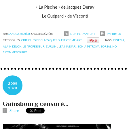
« La Piscine » de Jacques Deray
Le Guépard » de Visconti
PAR
SANDRA MÉZIÈRE
SANDRA MÉZIÈRE
LIEN PERMANENT
IMPRIMER
CATÉGORIES :
CRITIQUES DE CLASSIQUES DU SEPTIEME ART
TAGS :
CINÉMA
,
ALAIN DELON
,
LE PROFESSEUR
,
ZURLINI
,
LÉA MASSARI
,
SONIA PETROVA
,
BORSALINO
9
COMMENTAIRES
2009
20/11
Gainsbourg censuré...
Share