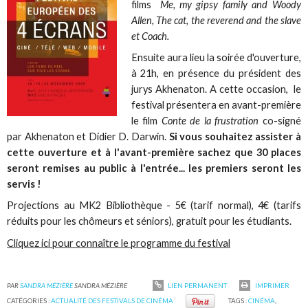
films
Me, my gipsy family and Woody
Allen, The cat, the reverend and the slave
et Coach.
Ensuite aura lieu la soirée d'ouverture,
à 21h, en présence du président des
jurys Akhenaton. A cette occasion, le
festival présentera en avant-première
le film
Conte de la frustration
co-signé
par Akhenaton et Didier D. Darwin.
Si vous souhaitez assister à
cette ouverture et à l'avant-première sachez que 30 places
seront remises au public à l'entrée... les premiers seront les
servis !
Projections au MK2 Bibliothèque - 5€ (tarif normal), 4€ (tarifs
réduits pour les chômeurs et séniors), gratuit pour les étudiants.
Cliquez ici pour connaître le programme du festival
PAR
SANDRA MÉZIÈRE
SANDRA MÉZIÈRE
LIEN PERMANENT
IMPRIMER
CATÉGORIES :
ACTUALITÉ DES FESTIVALS DE CINÉMA
TAGS :
CINÉMA
,