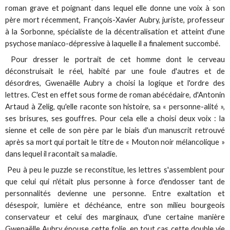
roman grave et poignant dans lequel elle donne une voix à son
père mort récemment, François-Xavier Aubry, juriste, professeur
à la Sorbonne, spécialiste de la décentralisation et atteint d'une
psychose maniaco-dépressive à laquelle il a finalement succombé.
Pour dresser le portrait de cet homme dont le cerveau
déconstruisait le réel, habité par une foule d'autres et de
désordres, Gwenaëlle Aubry a choisi la logique et l'ordre des
lettres. C'est en effet sous forme de roman abécédaire, d'Antonin
Artaud à Zelig, qu'elle raconte son histoire, sa « personne-alité »,
ses brisures, ses gouffres. Pour cela elle a choisi deux voix : la
sienne et celle de son père par le biais d'un manuscrit retrouvé
après sa mort qui portait le titre de « Mouton noir mélancolique »
dans lequel il racontait sa maladie.
Peu à peu le puzzle se reconstitue, les lettres s'assemblent pour
que celui qui n'était plus personne à force d'endosser tant de
personnalités devienne une personne. Entre exaltation et
désespoir, lumière et déchéance, entre son milieu bourgeois
conservateur et celui des marginaux, d'une certaine manière
Gwenaëlle Aubry épouse cette folie, en tout cas cette double vie