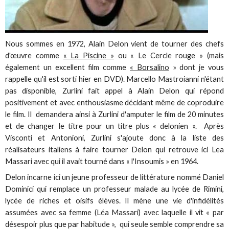
Nous sommes en 1972, Alain Delon vient de tourner des chefs
d'œuvre comme
« La Piscine »
ou « Le Cercle rouge » (mais
également un excellent film comme
« Borsalino
» dont je vous
rappelle qu'il est sorti hier en DVD). Marcello Mastroianni n'étant
pas disponible, Zurlini fait appel à Alain Delon qui répond
positivement et avec enthousiasme décidant même de coproduire
le film. Il demandera ainsi à Zurlini d'amputer le film de 20 minutes
et de changer le titre pour un titre plus « delonien ». Après
Visconti et Antonioni, Zurlini s'ajoute donc à la liste des
réalisateurs italiens à faire tourner Delon qui retrouve ici Lea
Massari avec qui il avait tourné dans « l'Insoumis » en 1964.
Delon incarne ici un jeune professeur de littérature nommé Daniel
Dominici qui remplace un professeur malade au lycée de Rimini,
lycée de riches et oisifs élèves. Il mène une vie d'infidélités
assumées avec sa femme (Léa Massari) avec laquelle il vit « par
désespoir plus que par habitude », qui seule semble comprendre sa