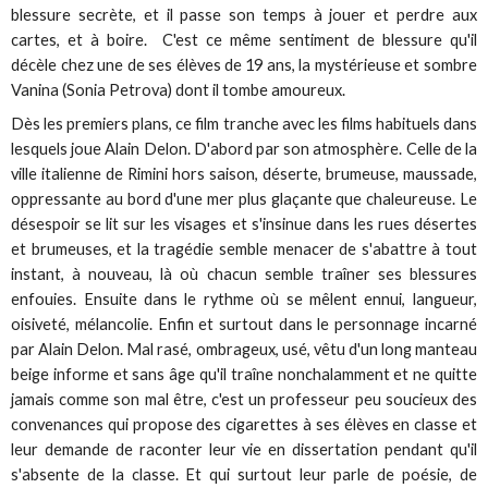
blessure secrète, et il passe son temps à jouer et perdre aux
cartes, et à boire. C'est ce même sentiment de blessure qu'il
décèle chez une de ses élèves de 19 ans, la mystérieuse et sombre
Vanina (Sonia Petrova) dont il tombe amoureux.
Dès les premiers plans, ce film tranche avec les films habituels dans
lesquels joue Alain Delon. D'abord par son atmosphère. Celle de la
ville italienne de Rimini hors saison, déserte, brumeuse, maussade,
oppressante au bord d'une mer plus glaçante que chaleureuse. Le
désespoir se lit sur les visages et s'insinue dans les rues désertes
et brumeuses, et la tragédie semble menacer de s'abattre à tout
instant, à nouveau, là où chacun semble traîner ses blessures
enfouies. Ensuite dans le rythme où se mêlent ennui, langueur,
oisiveté, mélancolie. Enfin et surtout dans le personnage incarné
par Alain Delon. Mal rasé, ombrageux, usé, vêtu d'un long manteau
beige informe et sans âge qu'il traîne nonchalamment et ne quitte
jamais comme son mal être, c'est un professeur peu soucieux des
convenances qui propose des cigarettes à ses élèves en classe et
leur demande de raconter leur vie en dissertation pendant qu'il
s'absente de la classe. Et qui surtout leur parle de poésie, de