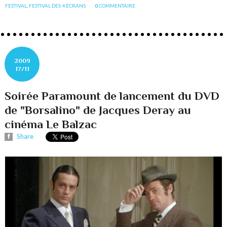
FESTIVAL
,
FESTIVAL DES 4 ÉCRANS
0
COMMENTAIRE
2009
17/11
Soirée Paramount de lancement du DVD
de "Borsalino" de Jacques Deray au
cinéma Le Balzac
Share