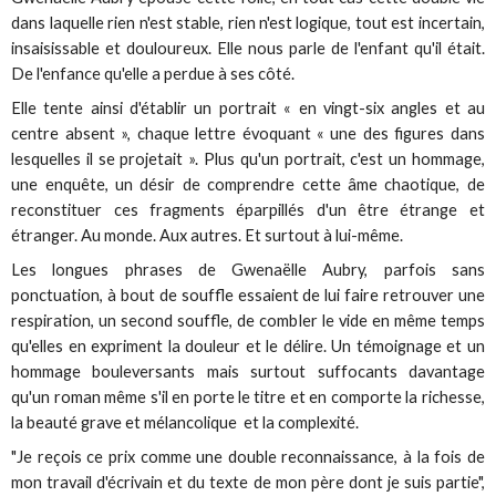
dans laquelle rien n'est stable, rien n'est logique, tout est incertain,
insaisissable et douloureux. Elle nous parle de l'enfant qu'il était.
De l'enfance qu'elle a perdue à ses côté.
Elle tente ainsi d'établir un portrait « en vingt-six angles et au
centre absent », chaque lettre évoquant « une des figures dans
lesquelles il se projetait ». Plus qu'un portrait, c'est un hommage,
une enquête, un désir de comprendre cette âme chaotique, de
reconstituer ces fragments éparpillés d'un être étrange et
étranger. Au monde. Aux autres. Et surtout à lui-même.
Les longues phrases de Gwenaëlle Aubry, parfois sans
ponctuation, à bout de souffle essaient de lui faire retrouver une
respiration, un second souffle, de combler le vide en même temps
qu'elles en expriment la douleur et le délire. Un témoignage et un
hommage bouleversants mais surtout suffocants davantage
qu'un roman même s'il en porte le titre et en comporte la richesse,
la beauté grave et mélancolique et la complexité.
"Je reçois ce prix comme une double reconnaissance, à la fois de
mon travail d'écrivain et du texte de mon père dont je suis partie",