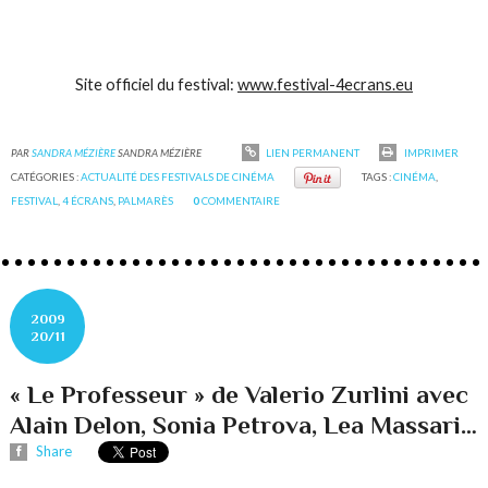
Site officiel du festival:
www.festival-4ecrans.eu
PAR
SANDRA MÉZIÈRE
SANDRA MÉZIÈRE
LIEN PERMANENT
IMPRIMER
CATÉGORIES :
ACTUALITÉ DES FESTIVALS DE CINÉMA
TAGS :
CINÉMA
,
FESTIVAL
,
4 ÉCRANS
,
PALMARÈS
0
COMMENTAIRE
2009
20/11
« Le Professeur » de Valerio Zurlini avec
Alain Delon, Sonia Petrova, Lea Massari…
Share