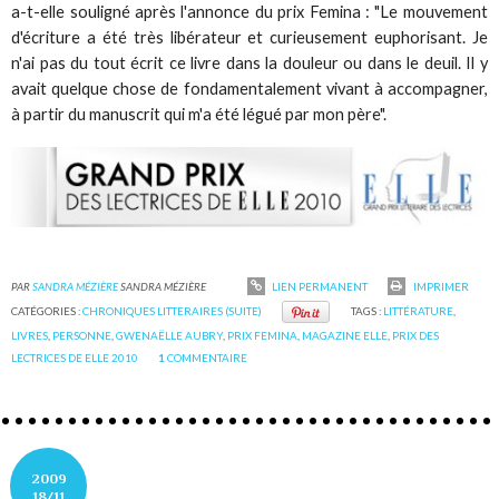
a-t-elle souligné après l'annonce du prix Femina : "Le mouvement
d'écriture a été très libérateur et curieusement euphorisant. Je
n'ai pas du tout écrit ce livre dans la douleur ou dans le deuil. Il y
avait quelque chose de fondamentalement vivant à accompagner,
à partir du manuscrit qui m'a été légué par mon père".
PAR
SANDRA MÉZIÈRE
SANDRA MÉZIÈRE
LIEN PERMANENT
IMPRIMER
CATÉGORIES :
CHRONIQUES LITTERAIRES (SUITE)
TAGS :
LITTÉRATURE
,
LIVRES
,
PERSONNE
,
GWENAËLLE AUBRY
,
PRIX FEMINA
,
MAGAZINE ELLE
,
PRIX DES
LECTRICES DE ELLE 2010
1
COMMENTAIRE
2009
18/11