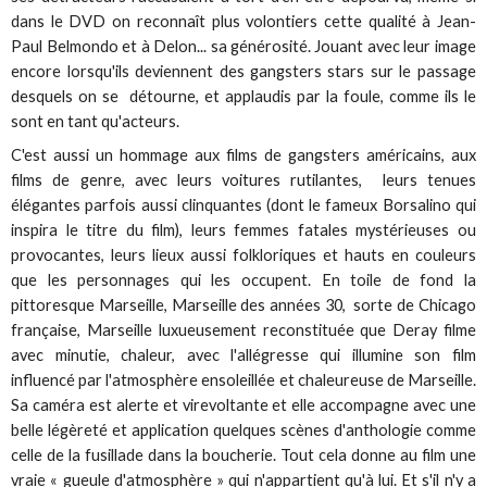
dans le DVD on reconnaît plus volontiers cette qualité à Jean-
Paul Belmondo et à Delon... sa générosité. Jouant avec leur image
encore lorsqu'ils deviennent des gangsters stars sur le passage
desquels on se détourne, et applaudis par la foule, comme ils le
sont en tant qu'acteurs.
C'est aussi un hommage aux films de gangsters américains, aux
films de genre, avec leurs voitures rutilantes, leurs tenues
élégantes parfois aussi clinquantes (dont le fameux Borsalino qui
inspira le titre du film), leurs femmes fatales mystérieuses ou
provocantes, leurs lieux aussi folkloriques et hauts en couleurs
que les personnages qui les occupent. En toile de fond la
pittoresque Marseille, Marseille des années 30, sorte de Chicago
française, Marseille luxueusement reconstituée que Deray filme
avec minutie, chaleur, avec l'allégresse qui illumine son film
influencé par l'atmosphère ensoleillée et chaleureuse de Marseille.
Sa caméra est alerte et virevoltante et elle accompagne avec une
belle légèreté et application quelques scènes d'anthologie comme
celle de la fusillade dans la boucherie. Tout cela donne au film une
vraie « gueule d'atmosphère » qui n'appartient qu'à lui. Et s'il n'y a