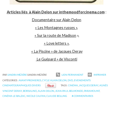
Articles liés à Alain Delon sur inthemoodforcinema.com
:
Documentaire sur Alain Delon
« Les Montagnes russes »,
« Sur la route de Madison
»,
« Love letters ».
« La Piscine » de Jacques Deray
Le Guépard » de Visconti
PAR
SANDRA MÉZIÈRE
SANDRA MÉZIÈRE
LIEN PERMANENT
IMPRIMER
CATÉGORIES :
AVANT-PREMIERES
,
CYCLE ALAIN DELON
,
DVD
,
EVENEMENTS
CINEMATOGRAPHIQUES DIVERS
TAGS :
CINÉMA
,
JACQUES DERAY
,
AGNÈS
VINCENT DERAY
,
BORSALINO
,
ALAIN DELON
,
JEAN-PAUL BELMONDO
,
PARAMOUNT
,
CINÉMA LE BALZAC
,
NICOLE CALFAN
,
CLAUDE BOLLING
4
COMMENTAIRES