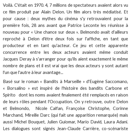
Voilà. C'était en 1970. 4, 7 millions de spectateurs avaient alors vu
ce film produit par Alain Delon. Un film alors très médiatisé. Et
pour cause : deux mythes du cinéma s'y retrouvaient pour la
première fois, 28 ans avant que Patrice Leconte les réunisse à
nouveau pour « Une chance sur deux ». Belmondo avait d'ailleurs
reproché à Delon d'être deux fois sur l'affiche, en tant que
producteur et en tant qu'acteur. Ce jeu et cette apparente
concurrence entre les deux acteurs avaient même conduit
Jacques Deray à s'arranger pour qu'ils aient exactement le même
nombre de plans et il est vrai que les deux acteurs y sont autant
l'un que l'autre à leur avantage...
Basé sur le roman « Bandits à Marseille » d'Eugène Saccomano,
« Borsalino » est inspiré de l'histoire des bandits Carbone et
Spirito dont les noms avaient finalement été remplacés en raison
de leurs rôles pendant l'Occupation. On y retrouve, outre Delon
et Belmondo, Nicole Calfan, Françoise Christophe, Corinne
Marchand, Mireille Darc (qui fait une apparition remarquée) mais
aussi Michel Bouquet, Julien Guiomar, Mario David, Laura Adani.
Les dialogues sont signés Jean-Claude Carrière, co-scénariste