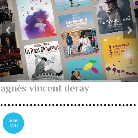
agnès vincent deray
2009
17/11