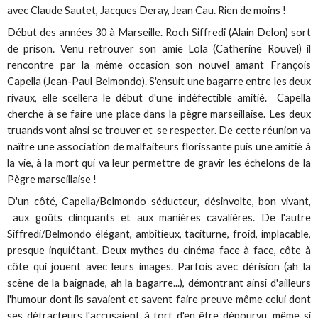
avec Claude Sautet, Jacques Deray, Jean Cau. Rien de moins !
Début des années 30 à Marseille. Roch Siffredi (Alain Delon) sort
de prison. Venu retrouver son amie Lola (Catherine Rouvel) il
rencontre par la même occasion son nouvel amant François
Capella (Jean-Paul Belmondo). S'ensuit une bagarre entre les deux
rivaux, elle scellera le début d'une indéfectible amitié. Capella
cherche à se faire une place dans la pègre marseillaise. Les deux
truands vont ainsi se trouver et se respecter. De cette réunion va
naître une association de malfaiteurs florissante puis une amitié à
la vie, à la mort qui va leur permettre de gravir les échelons de la
Pègre marseillaise !
D'un côté, Capella/Belmondo séducteur, désinvolte, bon vivant,
aux goûts clinquants et aux manières cavalières. De l'autre
Siffredi/Belmondo élégant, ambitieux, taciturne, froid, implacable,
presque inquiétant. Deux mythes du cinéma face à face, côte à
côte qui jouent avec leurs images. Parfois avec dérision (ah la
scène de la baignade, ah la bagarre...), démontrant ainsi d'ailleurs
l'humour dont ils savaient et savent faire preuve même celui dont
ses détracteurs l'accusaient à tort d'en être dépourvu, même si