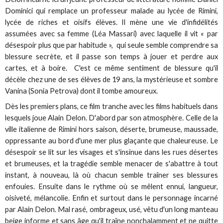
Dominici qui remplace un professeur malade au lycée de Rimini,
lycée de riches et oisifs élèves. Il mène une vie d'infidélités
assumées avec sa femme (Léa Massari) avec laquelle il vit « par
désespoir plus que par habitude », qui seule semble comprendre sa
blessure secrète, et il passe son temps à jouer et perdre aux
cartes, et à boire. C'est ce même sentiment de blessure qu'il
décèle chez une de ses élèves de 19 ans, la mystérieuse et sombre
Vanina (Sonia Petrova) dont il tombe amoureux.
Dès les premiers plans, ce film tranche avec les films habituels dans
lesquels joue Alain Delon. D'abord par son atmosphère. Celle de la
ville italienne de Rimini hors saison, déserte, brumeuse, maussade,
oppressante au bord d'une mer plus glaçante que chaleureuse. Le
désespoir se lit sur les visages et s'insinue dans les rues désertes
et brumeuses, et la tragédie semble menacer de s'abattre à tout
instant, à nouveau, là où chacun semble traîner ses blessures
enfouies. Ensuite dans le rythme où se mêlent ennui, langueur,
oisiveté, mélancolie. Enfin et surtout dans le personnage incarné
par Alain Delon. Mal rasé, ombrageux, usé, vêtu d'un long manteau
beige informe et sans âge qu'il traîne nonchalamment et ne quitte