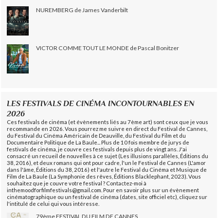
NUREMBERG de James Vanderbilt
VICTOR COMME TOUT LE MONDE de Pascal Bonitzer
LES FESTIVALS DE CINÉMA INCONTOURNABLES EN
2026
Ces festivals de cinéma (et évènements liés au 7ème art) sont ceux que je vous
recommande en 2026. Vous pourrez me suivre en direct du Festival de Cannes,
du Festival du Cinéma Américain de Deauville, du Festival du Film et du
Documentaire Politique de La Baule... Plus de 10 fois membre de jurys de
festivals de cinéma, je couvre ces festivals depuis plus de vingt ans. J'ai
consacré un recueil de nouvelles à ce sujet (Les illusions parallèles, Éditions du
38, 2016), et deux romans qui ont pour cadre, l'un le Festival de Cannes (L'amor
dans l'âme, Éditions du 38, 2016) et l'autre le Festival du Cinéma et Musique de
Film de La Baule (La Symphonie des rêves, Éditions Blacklephant, 2023). Vous
souhaitez que je couvre votre festival ? Contactez-moi à
inthemoodforfilmfestivals@gmail.com. Pour en savoir plus sur un évènement
cinématographique ou un festival de cinéma (dates, site officiel etc), cliquez sur
l'intitulé de celui qui vous intéresse.
79ème FESTIVAL DU FILM DE CANNES