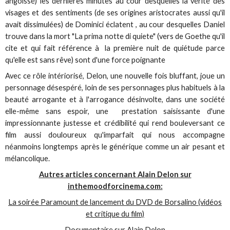
angoissé) les dernières minutes au cour desquelles la vérité des
visages et des sentiments (de ses origines aristocrates aussi qu'il
avait dissimulées) de Dominici éclatent , au cour desquelles Daniel
trouve dans la mort "La prima notte di quiete" (vers de Goethe qu'il
cite et qui fait référence à la première nuit de quiétude parce
qu'elle est sans rêve) sont d'une force poignante
Avec ce rôle intériorisé, Delon, une nouvelle fois bluffant, joue un
personnage désespéré, loin de ses personnages plus habituels à la
beauté arrogante et à l'arrogance désinvolte, dans une société
elle-même sans espoir, une prestation saisissante d'une
impressionnante justesse et crédibilité qui rend bouleversant ce
film aussi douloureux qu'imparfait qui nous accompagne
néanmoins longtemps après le générique comme un air pesant et
mélancolique.
Autres articles concernant Alain Delon sur
inthemoodforcinema.com:
La soirée Paramount de lancement du DVD de Borsalino (vidéos
et critique du film)
Documentaire sur Alain Delon