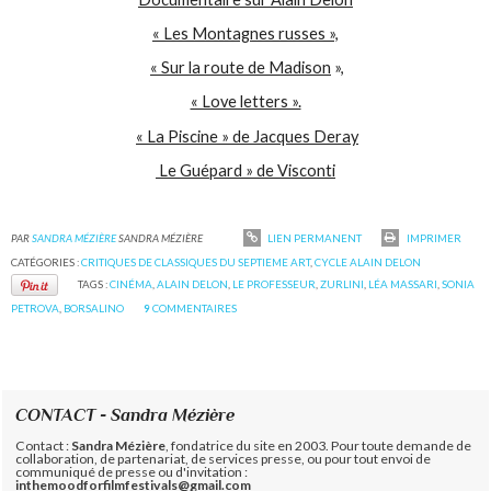
« Les Montagnes russes »,
« Sur la route de Madison
»,
« Love letters ».
« La Piscine » de Jacques Deray
Le Guépard » de Visconti
PAR
SANDRA MÉZIÈRE
SANDRA MÉZIÈRE
LIEN PERMANENT
IMPRIMER
CATÉGORIES :
CRITIQUES DE CLASSIQUES DU SEPTIEME ART
,
CYCLE ALAIN DELON
TAGS :
CINÉMA
,
ALAIN DELON
,
LE PROFESSEUR
,
ZURLINI
,
LÉA MASSARI
,
SONIA
PETROVA
,
BORSALINO
9
COMMENTAIRES
CONTACT - Sandra Mézière
Contact :
Sandra Mézière
, fondatrice du site en 2003. Pour toute demande de
collaboration, de partenariat, de services presse, ou pour tout envoi de
communiqué de presse ou d'invitation :
inthemoodforfilmfestivals@gmail.com