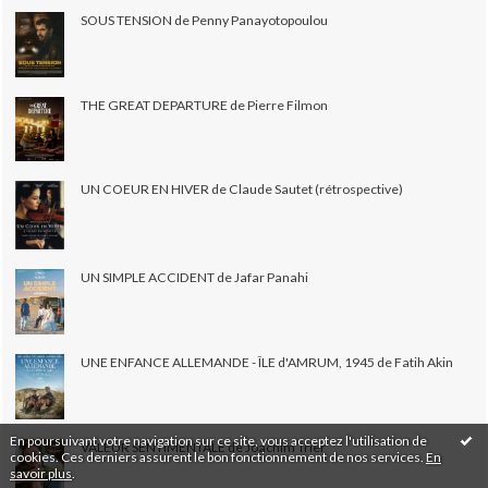
SOUS TENSION de Penny Panayotopoulou
THE GREAT DEPARTURE de Pierre Filmon
UN COEUR EN HIVER de Claude Sautet (rétrospective)
UN SIMPLE ACCIDENT de Jafar Panahi
UNE ENFANCE ALLEMANDE - ÎLE d'AMRUM, 1945 de Fatih Akin
En poursuivant votre navigation sur ce site, vous acceptez l'utilisation de
VALEUR SENTIMENTALE de Joachim Trier
cookies. Ces derniers assurent le bon fonctionnement de nos services.
En
savoir plus
.