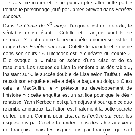
: je vais me marier et je ne pourrai plus aller nulle part »
ironise le personnage joué par James Stewart dans
Fenêtre
sur cour.
e
Dans
Le Crime du 3
étage
, l’enquête est un prétexte, le
véritable enjeu étant : Colette et François vont-ils se
retrouver ? Tout comme la reconquête amoureuse est le fil
rouge
dans Fenêtre sur cour
. Colette le raconte elle-même
dans son cours : « Hitchcock est le cinéaste du couple ».
Elle évoque la « mise en scène d'une crise et de sa
résolution. Les risques de Lisa la rendent plus désirable »,
insistant sur « le succès double de Lisa selon Truffaut : elle
réussit son enquête et elle a déjà la bague au doigt. » C’est
cela le MacGuffin, le « prétexte au développement de
l’histoire » : cette enquête est un artifice pour que le désir
renaisse. Yann Kerbec n’est qu’un adjuvant pour que ce duo
retombe amoureux. La fiction est finalement la botte secrète
de leur union. Comme pour Lisa dans
Fenêtre sur cour
, les
risques pris par Colette la rendent plus désirable aux yeux
de François…mais les risques pris par François, qui sort