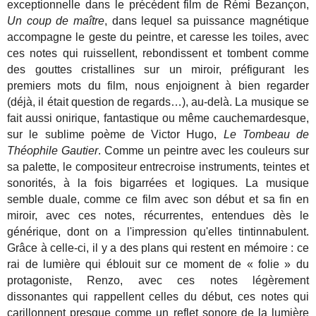
exceptionnelle dans le précédent film de Rémi Bezançon,
Un coup de maître
, dans lequel sa puissance magnétique
accompagne le geste du peintre, et caresse les toiles, avec
ces notes qui ruissellent, rebondissent et tombent comme
des gouttes cristallines sur un miroir, préfigurant les
premiers mots du film, nous enjoignent à bien regarder
(déjà, il était question de regards…), au-delà. La musique se
fait aussi onirique, fantastique ou même cauchemardesque,
sur le sublime poème de Victor Hugo,
Le Tombeau de
Théophile Gautier
. Comme un peintre avec les couleurs sur
sa palette, le compositeur entrecroise instruments, teintes et
sonorités, à la fois bigarrées et logiques. La musique
semble duale, comme ce film avec son début et sa fin en
miroir, avec ces notes, récurrentes, entendues dès le
générique, dont on a l'impression qu'elles tintinnabulent.
Grâce à celle-ci, il y a des plans qui restent en mémoire : ce
rai de lumière qui éblouit sur ce moment de « folie » du
protagoniste, Renzo, avec ces notes légèrement
dissonantes qui rappellent celles du début, ces notes qui
carillonnent presque comme un reflet sonore de la lumière