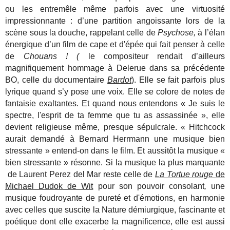
ou les entremêle même parfois avec une virtuosité
impressionnante : d’une partition angoissante lors de la
scène sous la douche, rappelant celle de
Psychose,
à l’élan
énergique d’un film de cape et d'épée qui fait penser à celle
de
Chouans ! (
le compositeur rendait d’ailleurs
magnifiquement hommage à Delerue dans sa précédente
BO, celle du documentaire
Bardot
). Elle se fait parfois plus
lyrique quand s’y pose une voix. Elle se colore de notes de
fantaisie exaltantes. Et quand nous entendons
« Je suis le
spectre, l'esprit de ta femme que tu as assassinée », elle
devient religieuse même, presque sépulcrale. « Hitchcock
aurait demandé à Bernard Herrmann une musique bien
stressante » entend-on dans le film. Et aussitôt la musique «
bien stressante » résonne. Si la musique la plus marquante
de Laurent Perez del Mar reste celle de
La Tortue rouge
de
Michael Dudok de Wit
pour son pouvoir consolant
,
une
musique foudroyante de pureté et d'émotions, en harmonie
avec celles que suscite la Nature démiurgique, fascinante et
poétique dont elle exacerbe la magnificence, elle est aussi