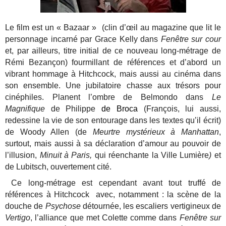
Le film est un « Bazaar » (clin d’œil au magazine que lit le
personnage incarné par Grace Kelly dans
Fenêtre sur cour
et, par ailleurs, titre initial de ce nouveau long-métrage de
Rémi Bezançon) fourmillant de références et d’abord un
vibrant hommage à Hitchcock, mais aussi au cinéma dans
son ensemble. Une jubilatoire chasse aux trésors pour
cinéphiles. Planent l’ombre de Belmondo dans
Le
Magnifique
de Philippe
de Broca
(François, lui aussi,
redessine la vie de son entourage dans les textes qu’il écrit)
de Woody Allen (de
Meurtre mystérieux à Manhattan
,
surtout, mais aussi
à sa déclaration d’amour au pouvoir de
l’illusion,
Minuit à Paris,
qui réenchante la Ville Lumière
)
et
de Lubitsch, ouvertement cité.
Ce long-métrage est cependant avant tout truffé de
références à Hitchcock avec, notamment : la scène de la
douche de
Psychose
détournée, les escaliers vertigineux de
Vertigo
, l’alliance que met Colette comme dans
Fenêtre sur