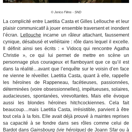
© Jerico Films - SND
La complicité entre Laetitia Casta et Gilles Lellouche et leur
plaisir communicatif à jouer ensemble traversent et inondent
l’écran.
Lellouche
incarne un râleur attachant, faussement
cynique, désabusé et velléitaire : rôle dans lequel il excelle.
Il définit ainsi ses écrits : « Vidocq qui rencontre Agatha
Christie », ce qui lui permet de mettre en scène un
personnage plus courageux et flamboyant que ce qu’il est
dans la réalité…avant que l’enquête sur le voisin d’en face
ne vienne le réveiller. Laetitia Casta, quant à elle, rappelle
les héroïnes de Rappeneau, facétieuses, passionnées,
déterminées (voire obsessionnelles), impétueuses, solaires,
audacieuses, spontanées, virevoltantes. Mais elle évoque
aussi les blondes héroïnes hitchcockiennes. Cela fait
beaucoup…mais Laetitia Casta, irrésistible, parvient à être
tout cela à la fois. Elle avait déjà prouvé à maintes reprises
sa capacité à se fondre dans ses rôles comme celui de
Bardot dans
Gainsbourg (vie héroïque)
de Joann Sfar ou à