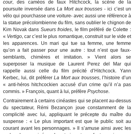
cour
, des caméos de faux Hitchcock, la scène de la
poursuite inversée dans
La Mort aux trousses
- ici c’est un
vélo qui pourchasse une voiture- avec aussi une référence à
la statue précolombienne du film, sans oublier le chignon de
Kim Novak dans
Sueurs froides
, le film préféré de Colette :
«
Vertigo
, car c’est le plus romantique, construit sur le vide et
les apparences. Un mari qui tue sa femme, une femme
qu’on a fait passer pour une autre : tout n’est que faux-
semblants, chimères et imitation. » Vient alors se
superposer la musique de Laurent Perez del Mar qui
rappelle aussi celle du film précité d’Hitchcock. Yann
Kerbec, lui, dit préférer
La Mort aux trousses
, l’histoire d’un
« anti-héros hitchcockien accusé d'un crime qu’il n’a pas
commis. » François, quant à lui, préfère
Psychose
.
Contrairement à certains cinéastes qui se placent au-dessus
du spectateur, Rémi Bezançon joue constamment de la
complicité avec lui, appliquant le précepte du maître du
suspense : « Le plus important est que le public soit au
courant avant les personnages. » Il s’amuse ainsi avec les