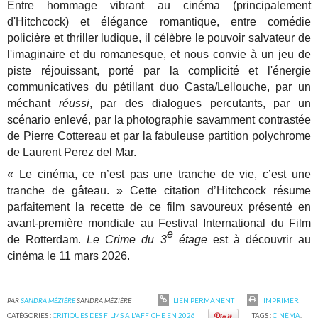
Entre hommage vibrant au cinéma (principalement
d'Hitchcock) et élégance romantique, entre comédie
policière et thriller ludique, il célèbre le pouvoir salvateur de
l'imaginaire et du romanesque, et nous convie à un jeu de
piste réjouissant, porté par la complicité et l'énergie
communicatives du pétillant duo Casta/Lellouche, par un
méchant
réussi
, par des dialogues percutants, par un
scénario enlevé, par la photographie savamment contrastée
de Pierre Cottereau et par la fabuleuse partition polychrome
de Laurent Perez del Mar.
« Le cinéma, ce n’est pas une tranche de vie, c’est une
tranche de gâteau. »
Cette citation d’Hitchcock résume
parfaitement la recette de ce film savoureux présenté en
avant-première mondiale au Festival International du Film
e
de Rotterdam.
Le Crime du 3
étage
est à découvrir au
cinéma le 11 mars 2026.
PAR
SANDRA MÉZIÈRE
SANDRA MÉZIÈRE
LIEN PERMANENT
IMPRIMER
CATÉGORIES :
CRITIQUES DES FILMS A L'AFFICHE EN 2026
TAGS :
CINÉMA
,