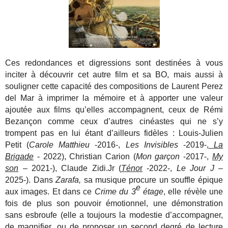
Ces redondances et digressions sont destinées à vous
inciter à découvrir cet autre film et sa BO, mais aussi à
souligner cette capacité des compositions de Laurent Perez
del Mar à imprimer la mémoire et à apporter une valeur
ajoutée aux films qu’elles accompagnent, ceux de Rémi
Bezançon comme ceux d’autres cinéastes qui ne s’y
trompent pas en lui étant d’ailleurs fidèles : Louis-Julien
Petit (
Carole Matthieu
-2016-,
Les Invisibles
-2019-,
La
Brigade
- 2022), Christian Carion (
Mon garçon
-2017-,
My
son
– 2021-), Claude Zidi.Jr (
Téno
r
-2022-,
Le Jour J
–
2025-). Dans
Zarafa,
sa musique procure un souffle épique
e
aux images. Et dans ce
Crime du 3
étage
, elle révèle une
fois de plus son pouvoir émotionnel, une démonstration
sans esbroufe (elle a toujours la modestie d’accompagner,
de magnifier, ou de proposer un second degré de lecture