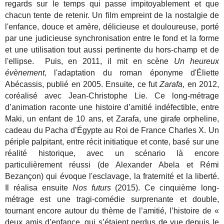
regards sur le temps qui passe impitoyablement et que
chacun tente de retenir. Un film empreint de la nostalgie de
l'enfance, douce et amère, délicieuse et douloureuse, porté
par une judicieuse synchronisation entre le fond et la forme
et une utilisation tout aussi pertinente du hors-champ et de
l'ellipse. Puis, en 2011, il mit en scène
Un heureux
évènement
, l'adaptation du roman éponyme d'Éliette
Abécassis, publié en 2005. Ensuite, ce fut
Zarafa
, en 2012,
coréalisé avec Jean-Christophe Lie. Ce long-métrage
d’animation raconte une histoire d’amitié indéfectible, entre
Maki, un enfant de 10 ans, et Zarafa, une girafe orpheline,
cadeau du Pacha d’Égypte au Roi de France Charles X. Un
périple palpitant, entre récit initiatique et conte, basé sur une
réalité historique, avec un scénario là encore
particulièrement réussi (de Alexander Abela et Rémi
Bezançon) qui évoque l'esclavage, la fraternité et la liberté.
Il réalisa ensuite
Nos futurs
(2015). Ce cinquième long-
métrage est une tragi-comédie surprenante et double,
tournant encore autour du thème de l’amitié,
l’histoire de «
deux amis d’enfance, qui s’étaient perdus de vue depuis le