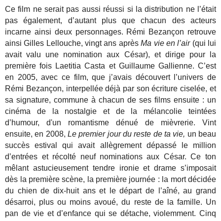
Ce film ne serait pas aussi réussi si la distribution ne l’était
pas également, d’autant plus que chacun des acteurs
incarne ainsi deux personnages. Rémi Bezançon retrouve
ainsi Gilles Lellouche, vingt ans après
Ma vie en l’air
(qui lui
avait valu une nomination aux César), et dirige pour la
première fois Laetitia Casta et Guillaume Gallienne. C’est
en 2005, avec ce film, que j’avais découvert l’univers de
Rémi Bezançon, interpellée déjà par son écriture ciselée, et
sa signature, commune à chacun de ses films ensuite : un
cinéma de la nostalgie et de la mélancolie teintées
d’humour, d'un romantisme dénué de mièvrerie. Vint
ensuite, en 2008,
Le premier jour du reste de ta vie,
un beau
succès estival qui avait allègrement dépassé le million
d’entrées et récolté neuf nominations aux César. Ce ton
mêlant astucieusement tendre ironie et drame s’imposait
dès la première scène, la première journée : la mort décidée
du chien de dix-huit ans et le départ de l’aîné, au grand
désarroi, plus ou moins avoué, du reste de la famille. Un
pan de vie et d’enfance qui se détache, violemment. Cinq