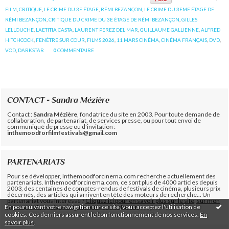
FILM
,
CRITIQUE
,
LE CRIME DU 3E ÉTAGE
,
RÉMI BEZANÇON
,
LE CRIME DU 3EME ÉTAGE DE
RÉMI BEZANÇON
,
CRITIQUE DU CRIME DU 3E ÉTAGE DE RÉMI BEZANÇON
,
GILLES
LELLOUCHE
,
LAETITIA CASTA
,
LAURENT PEREZ DEL MAR
,
GUILLAUME GALLIENNE
,
ALFRED
HITCHCOCK
,
FENÊTRE SUR COUR
,
FILMS 2026
,
11 MARS CINÉMA
,
CINÉMA FRANÇAIS
,
DVD
,
VOD
,
DARKSTAR
0
COMMENTAIRE
CONTACT - Sandra Mézière
Contact :
Sandra Mézière
, fondatrice du site en 2003. Pour toute demande de
collaboration, de partenariat, de services presse, ou pour tout envoi de
communiqué de presse ou d'invitation :
inthemoodforfilmfestivals@gmail.com
PARTENARIATS
Pour se développer, Inthemoodforcinema.com recherche actuellement des
partenariats. Inthemoodforcinema.com, ce sont plus de 4000 articles depuis
2003, des centaines de comptes-rendus de festivals de cinéma, plusieurs prix
décernés, des articles qui arrivent en tête des moteurs de recherche... Un
partenariat vous intéresse ?
Cliquez ici pour en savoir plus sur le site, sur mon
En poursuivant votre navigation sur ce site, vous acceptez l'utilisation de
parcours et pour savoir comment me contacter.
cookies. Ces derniers assurent le bon fonctionnement de nos services.
En
savoir plus
.