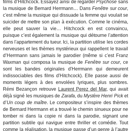
films d’Hitchcock. Essayez ainsi de regarder
Psychose
sans
la musique de Bernard Herrmann… Dans
Fenêtre sur cour
,
c'est même la musique qui dissuade la femme qui voulait se
suicider de mettre son plan à exécution. Comme le cinéma,
elle peut sauver la vie… Hitchcock en est convaincu,
puisque c’est également la musique qui détourne l'attention
dans l'appartement du tueur. Ici, la partition utilise les cordes
nerveuses et les thèmes mystérieux qui rappellent le travail
d’Herrmann sans jamais le parodier (même si c'est Franz
Waxman qui composa la musique de
Fenêtre sur cour
, ce
sont les bandes originales d'Herrmann qui demeurent
indissociables des films d'Hitchcock). Elle passe aussi de
moments légers à des envolées lyriques, plus sombres.
Rémi Bezançon retrouve
Laurent Perez del Mar
, qui avait
déjà signé les musiques de
Zarafa
, du
Mystère Henri Pick
et
d’
Un coup de maître
. Le compositeur s’inspire des thèmes
de Bernard Herrmann et a trouvé le chemin sinueux pour ne
tomber ni dans la copie ni dans la parodie, signant une
partition subtile qui navigue entre thriller et comédie. Tout
comme la réalisation, la musique passe d’un genre à l’autre