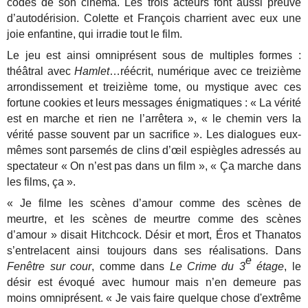
codes de son cinéma. Les trois acteurs font aussi preuve
d’autodérision. Colette et François charrient avec eux une
joie enfantine, qui irradie tout le film.
Le jeu est ainsi omniprésent sous de multiples formes :
théâtral avec
Hamlet
…réécrit, numérique avec ce treizième
arrondissement et treizième tome, ou mystique avec ces
fortune cookies et leurs messages énigmatiques : « La vérité
est en marche et rien ne l’arrêtera », « le chemin vers la
vérité passe souvent par un sacrifice ». Les dialogues eux-
mêmes sont parsemés de clins d’œil espiègles adressés au
spectateur « On n’est pas dans un film », « Ça marche dans
les films, ça ».
« Je filme les scènes d’amour comme des scènes de
meurtre, et les scènes de meurtre comme des scènes
d’amour » disait Hitchcock. Désir et mort, Éros et Thanatos
s’entrelacent ainsi toujours dans ses réalisations. Dans
e
Fenêtre sur cour
, comme dans
Le Crime du 3
étage
, le
désir est évoqué avec humour mais n’en demeure pas
moins omniprésent. « Je vais faire quelque chose d'extrême