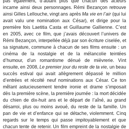
pas également, d’autant plus que chacun des acteurs
incarne ainsi deux personnages. Rémi Bezançon retrouve
ainsi Gilles Lellouche, vingt ans après
Ma vie en l’air
(qui lui
avait valu une nomination aux César), et dirige pour la
première fois Laetitia Casta et Guillaume Gallienne. C’est
en 2005, avec ce film, que j’avais découvert l’univers de
Rémi Bezançon, interpellée déjà par son écriture ciselée, et
sa signature, commune à chacun de ses films ensuite : un
cinéma de la nostalgie et de la mélancolie teintées
d’humour, d'un romantisme dénué de mièvrerie. Vint
ensuite, en 2008,
Le premier jour du reste de ta vie,
un beau
succès estival qui avait allègrement dépassé le million
d’entrées et récolté neuf nominations aux César. Ce ton
mêlant astucieusement tendre ironie et drame s’imposait
dès la première scène, la première journée : la mort décidée
du chien de dix-huit ans et le départ de l’aîné, au grand
désarroi, plus ou moins avoué, du reste de la famille. Un
pan de vie et d’enfance qui se détache, violemment. Cinq
regards sur le temps qui passe impitoyablement et que
chacun tente de retenir. Un film empreint de la nostalgie de