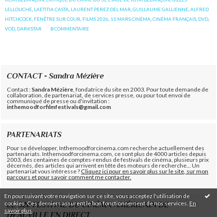
LELLOUCHE
,
LAETITIA CASTA
,
LAURENT PEREZ DEL MAR
,
GUILLAUME GALLIENNE
,
ALFRED
HITCHCOCK
,
FENÊTRE SUR COUR
,
FILMS 2026
,
11 MARS CINÉMA
,
CINÉMA FRANÇAIS
,
DVD
,
VOD
,
DARKSTAR
0
COMMENTAIRE
CONTACT - Sandra Mézière
Contact :
Sandra Mézière
, fondatrice du site en 2003. Pour toute demande de
collaboration, de partenariat, de services presse, ou pour tout envoi de
communiqué de presse ou d'invitation :
inthemoodforfilmfestivals@gmail.com
PARTENARIATS
Pour se développer, Inthemoodforcinema.com recherche actuellement des
partenariats. Inthemoodforcinema.com, ce sont plus de 4000 articles depuis
2003, des centaines de comptes-rendus de festivals de cinéma, plusieurs prix
décernés, des articles qui arrivent en tête des moteurs de recherche... Un
partenariat vous intéresse ?
Cliquez ici pour en savoir plus sur le site, sur mon
parcours et pour savoir comment me contacter.
En poursuivant votre navigation sur ce site, vous acceptez l'utilisation de
cookies. Ces derniers assurent le bon fonctionnement de nos services.
En
LE 52e FESTIVAL DU CINÉMA AMÉRICAIN DE
savoir plus
.
DEAUVILLE EN DIRECT