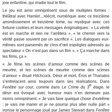
joie enfantine, qui irradie tout le film.
Le jeu est ainsi omniprésent sous de multiples formes :
théâtral avec
Hamlet
…réécrit, numérique avec ce treizième
arrondissement et treizième tome, ou mystique avec ces
fortune cookies et leurs messages énigmatiques : « La vérité
est en marche et rien ne l’arrêtera », « le chemin vers la
vérité passe souvent par un sacrifice ». Les dialogues eux-
mêmes sont parsemés de clins d’œil espiègles adressés au
spectateur « On n’est pas dans un film », « Ça marche dans
les films, ça ».
« Je filme les scènes d’amour comme des scènes de
meurtre, et les scènes de meurtre comme des scènes
d’amour » disait Hitchcock. Désir et mort, Éros et Thanatos
s’entrelacent ainsi toujours dans ses réalisations. Dans
e
Fenêtre sur cour
, comme dans
Le Crime du 3
étage
, le
désir est évoqué avec humour mais n’en demeure pas
moins omniprésent. « Je vais faire quelque chose d'extrême
: je vais me marier et je ne pourrai plus aller nulle part »
ironise le personnage joué par James Stewart dans
Fenêtre