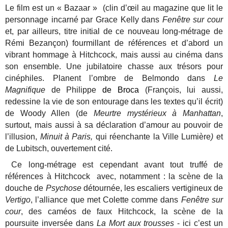
Le film est un « Bazaar » (clin d’œil au magazine que lit le
personnage incarné par Grace Kelly dans
Fenêtre sur cour
et, par ailleurs, titre initial de ce nouveau long-métrage de
Rémi Bezançon) fourmillant de références et d’abord un
vibrant hommage à Hitchcock, mais aussi au cinéma dans
son ensemble. Une jubilatoire chasse aux trésors pour
cinéphiles. Planent l’ombre de Belmondo dans
Le
Magnifique
de Philippe
de Broca
(François, lui aussi,
redessine la vie de son entourage dans les textes qu’il écrit)
de Woody Allen (de
Meurtre mystérieux à Manhattan
,
surtout, mais aussi
à sa déclaration d’amour au pouvoir de
l’illusion,
Minuit à Paris,
qui réenchante la Ville Lumière
)
et
de Lubitsch, ouvertement cité.
Ce long-métrage est cependant avant tout truffé de
références à Hitchcock avec, notamment : la scène de la
douche de
Psychose
détournée, les escaliers vertigineux de
Vertigo
, l’alliance que met Colette comme dans
Fenêtre sur
cour
, des caméos de faux Hitchcock, la scène de la
poursuite inversée dans
La Mort aux trousses
- ici c’est un