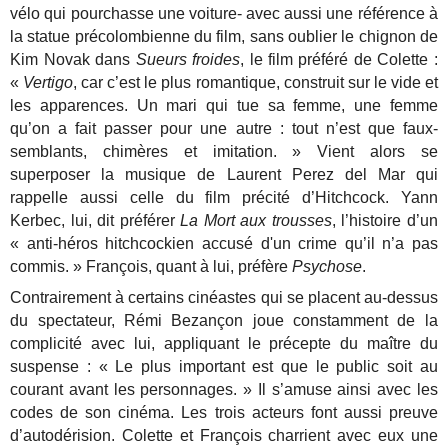
vélo qui pourchasse une voiture- avec aussi une référence à
la statue précolombienne du film, sans oublier le chignon de
Kim Novak dans
Sueurs froides
, le film préféré de Colette :
«
Vertigo
, car c’est le plus romantique, construit sur le vide et
les apparences. Un mari qui tue sa femme, une femme
qu’on a fait passer pour une autre : tout n’est que faux-
semblants, chimères et imitation. » Vient alors se
superposer la musique de Laurent Perez del Mar qui
rappelle aussi celle du film précité d’Hitchcock. Yann
Kerbec, lui, dit préférer
La Mort aux trousses
, l’histoire d’un
« anti-héros hitchcockien accusé d'un crime qu’il n’a pas
commis. » François, quant à lui, préfère
Psychose
.
Contrairement à certains cinéastes qui se placent au-dessus
du spectateur, Rémi Bezançon joue constamment de la
complicité avec lui, appliquant le précepte du maître du
suspense : « Le plus important est que le public soit au
courant avant les personnages. » Il s’amuse ainsi avec les
codes de son cinéma. Les trois acteurs font aussi preuve
d’autodérision. Colette et François charrient avec eux une