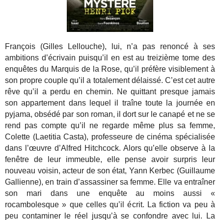
François (Gilles Lellouche), lui, n’a pas renoncé à ses
ambitions d’écrivain puisqu’il en est au treizième tome des
enquêtes du Marquis de la Rose, qu’il préfère visiblement à
son propre couple qu’il a totalement délaissé. C’est cet autre
rêve qu’il a perdu en chemin. Ne quittant presque jamais
son appartement dans lequel il traîne toute la journée en
pyjama, obsédé par son roman, il dort sur le canapé et ne se
rend pas compte qu’il ne regarde même plus sa femme,
Colette (Laetitia Casta), professeure de cinéma spécialisée
dans l’œuvre d’Alfred Hitchcock. Alors qu’elle observe à la
fenêtre de leur immeuble, elle pense avoir surpris leur
nouveau voisin, acteur de son état, Yann Kerbec (Guillaume
Gallienne), en train d’assassiner sa femme. Elle va entraîner
son mari dans une enquête au moins aussi «
rocambolesque » que celles qu’il écrit. La fiction va peu à
peu contaminer le réel jusqu’à se confondre avec lui. La