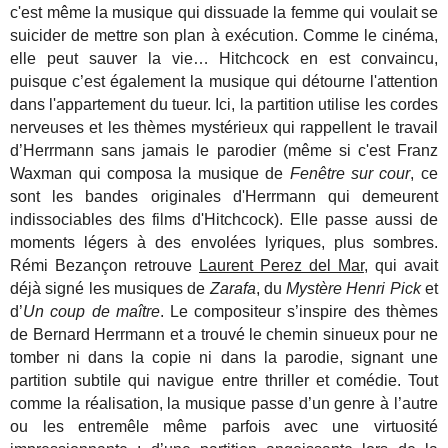
c'est même la musique qui dissuade la femme qui voulait se
suicider de mettre son plan à exécution. Comme le cinéma,
elle peut sauver la vie… Hitchcock en est convaincu,
puisque c’est également la musique qui détourne l'attention
dans l'appartement du tueur. Ici, la partition utilise les cordes
nerveuses et les thèmes mystérieux qui rappellent le travail
d’Herrmann sans jamais le parodier (même si c'est Franz
Waxman qui composa la musique de
Fenêtre sur cour
, ce
sont les bandes originales d'Herrmann qui demeurent
indissociables des films d'Hitchcock). Elle passe aussi de
moments légers à des envolées lyriques, plus sombres.
Rémi Bezançon retrouve
Laurent Perez del Mar
, qui avait
déjà signé les musiques de
Zarafa
, du
Mystère Henri Pick
et
d’
Un coup de maître
. Le compositeur s’inspire des thèmes
de Bernard Herrmann et a trouvé le chemin sinueux pour ne
tomber ni dans la copie ni dans la parodie, signant une
partition subtile qui navigue entre thriller et comédie. Tout
comme la réalisation, la musique passe d’un genre à l’autre
ou les entremêle même parfois avec une virtuosité