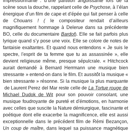
impressionnante : d’une partition angoissante lors de la
scène sous la douche, rappelant celle de
Psychose,
à l’élan
énergique d’un film de cape et d'épée qui fait penser à celle
de
Chouans ! (
le compositeur rendait d’ailleurs
magnifiquement hommage à Delerue dans sa précédente
BO, celle du documentaire
Bardot
). Elle se fait parfois plus
lyrique quand s’y pose une voix. Elle se colore de notes de
fantaisie exaltantes. Et quand nous entendons
« Je suis le
spectre, l'esprit de ta femme que tu as assassinée », elle
devient religieuse même, presque sépulcrale. « Hitchcock
aurait demandé à Bernard Herrmann une musique bien
stressante » entend-on dans le film. Et aussitôt la musique «
bien stressante » résonne. Si la musique la plus marquante
de Laurent Perez del Mar reste celle de
La Tortue rouge
de
Michael Dudok de Wit
pour son pouvoir consolant
,
une
musique foudroyante de pureté et d'émotions, en harmonie
avec celles que suscite la Nature démiurgique, fascinante et
poétique dont elle exacerbe la magnificence, elle est aussi
exceptionnelle dans le précédent film de Rémi Bezançon,
Un coup de maître
, dans lequel sa puissance magnétique