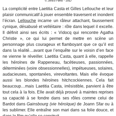
© Jerico Films - SND
La complicité entre Laetitia Casta et Gilles Lellouche et leur
plaisir communicatif à jouer ensemble traversent et inondent
l’écran.
Lellouche
incarne un râleur attachant, faussement
cynique, désabusé et velléitaire : rôle dans lequel il excelle.
Il définit ainsi ses écrits : « Vidocq qui rencontre Agatha
Christie », ce qui lui permet de mettre en scène un
personnage plus courageux et flamboyant que ce qu’il est
dans la réalité…avant que l’enquête sur le voisin d’en face
ne vienne le réveiller. Laetitia Casta, quant à elle, rappelle
les héroïnes de Rappeneau, facétieuses, passionnées,
déterminées (voire obsessionnelles), impétueuses, solaires,
audacieuses, spontanées, virevoltantes. Mais elle évoque
aussi les blondes héroïnes hitchcockiennes. Cela fait
beaucoup…mais Laetitia Casta, irrésistible, parvient à être
tout cela à la fois. Elle avait déjà prouvé à maintes reprises
sa capacité à se fondre dans ses rôles comme celui de
Bardot dans
Gainsbourg (vie héroïque)
de Joann Sfar ou à
les sublimer. Elle entraîne son mari dans sa folie douce, et
dans le film qu’elle se construit.