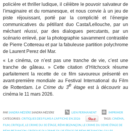
policière et thriller ludique, il célèbre le pouvoir salvateur de
l'imaginaire et du romanesque, et nous convie à un jeu de
piste réjouissant, porté par la complicité et l'énergie
communicatives du pétillant duo Casta/Lellouche, par un
méchant
réussi
, par des dialogues percutants, par un
scénario enlevé, par la photographie savamment contrastée
de Pierre Cottereau et par la fabuleuse partition polychrome
de Laurent Perez del Mar.
« Le cinéma, ce n’est pas une tranche de vie, c’est une
tranche de gâteau. »
Cette citation d’Hitchcock résume
parfaitement la recette de ce film savoureux présenté en
avant-première mondiale au Festival International du Film
e
de Rotterdam.
Le Crime du 3
étage
est à découvrir au
cinéma le 11 mars 2026.
PAR
SANDRA MÉZIÈRE
SANDRA MÉZIÈRE
LIEN PERMANENT
IMPRIMER
CATÉGORIES :
CRITIQUES DES FILMS A L'AFFICHE EN 2026
TAGS :
CINÉMA
,
FILM
,
CRITIQUE
,
LE CRIME DU 3E ÉTAGE
,
RÉMI BEZANÇON
,
LE CRIME DU 3EME ÉTAGE DE
RÉMI BEZANÇON
,
CRITIQUE DU CRIME DU 3E ÉTAGE DE RÉMI BEZANÇON
,
GILLES