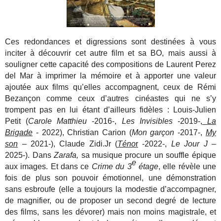
Ces redondances et digressions sont destinées à vous
inciter à découvrir cet autre film et sa BO, mais aussi à
souligner cette capacité des compositions de Laurent Perez
del Mar à imprimer la mémoire et à apporter une valeur
ajoutée aux films qu’elles accompagnent, ceux de Rémi
Bezançon comme ceux d’autres cinéastes qui ne s’y
trompent pas en lui étant d’ailleurs fidèles : Louis-Julien
Petit (
Carole Matthieu
-2016-,
Les Invisibles
-2019-,
La
Brigade
- 2022), Christian Carion (
Mon garçon
-2017-,
My
son
– 2021-), Claude Zidi.Jr (
Téno
r
-2022-,
Le Jour J
–
2025-). Dans
Zarafa,
sa musique procure un souffle épique
e
aux images. Et dans ce
Crime du 3
étage
, elle révèle une
fois de plus son pouvoir émotionnel, une démonstration
sans esbroufe (elle a toujours la modestie d’accompagner,
de magnifier, ou de proposer un second degré de lecture
des films, sans les dévorer) mais non moins magistrale, et