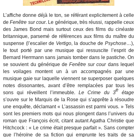
L’affiche donne déjà le ton, se référant explicitement à celle
de
Fenêtre sur cour
. Le générique, très réussi, rappelle ceux
des James Bond mais surtout ceux des films du cinéaste
britannique, parsemé de références aux films du maître du
suspense (l’escalier de
Vertigo
, la douche de
Psychose
…),
le tout porté par une musique qui ressuscite l’esprit de
Bernard Herrmann sans jamais tomber dans le pastiche. On
se souvient du générique de
Fenêtre sur cour
dans lequel
les voilages montent un à un accompagnés par une
musique gaie sur laquelle viennent se superposer quelques
notes dissonantes, avant d’être remplacées par tous les
e
sons qui réveillent l’immeuble.
Le Crime du 3
étage
s’ouvre sur le Marquis de la Rose qui s’apprête à résoudre
une enquête, déclamant « L’assassin est parmi vous. » Tels
sont les premiers mots qui nous plongent dans l’univers du
roman que François écrit, citant autant Agatha Christie que
Hitchcock : « Le crime était presque parfait ». Sans compter
que l’héroïne de sa fiction qui emprunte les traits de sa