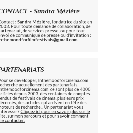
CONTACT - Sandra Mézière
Contact :
Sandra Mézière
, fondatrice du site en
2003. Pour toute demande de collaboration, de
partenariat, de services presse, ou pour tout
envoi de communiqué de presse ou d'invitation :
inthemoodforfilmfestivals@gmail.com
PARTENARIATS
Pour se développer, Inthemoodforcinema.com
recherche actuellement des partenariats.
Inthemoodforcinema.com, ce sont plus de 4000
articles depuis 2003, des centaines de comptes-
rendus de festivals de cinéma, plusieurs prix
décernés, des articles qui arrivent en tête des
moteurs de recherche... Un partenariat vous
intéresse ?
Cliquez ici pour en savoir plus sur le
site, sur mon parcours et pour savoir comment
me contacter.