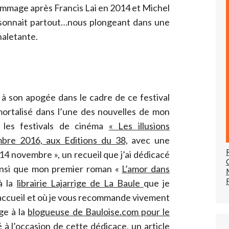
ommage après Francis Lai en 2014 et Michel
ésonnait partout…nous plongeant dans une
aletante.
 à son apogée dans le cadre de ce festival
mmortalisé dans l’une des nouvelles de mon
 les festivals de cinéma
« Les illusions
embre 2016, aux Editions du 38,
avec une
 14 novembre », un recueil que j’ai dédicacé
insi que mon premier roman «
L’amor dans
à la
librairie Lajarrige de La Baule
que je
accueil et où je vous recommande vivement
age à la
blogueuse de Bauloise.com pour le
é à l’occasion de cette dédicace, un article