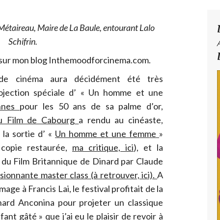
 Métaireau, Maire de La Baule, entourant Lalo
Schifrin.
 sur mon blog Inthemoodforcinema.com.
 de cinéma aura décidément été très
rojection spéciale d’ « Un homme et une
annes
pour les 50 ans de sa palme d’or,
 du Film de Cabourg
a rendu au cinéaste,
la sortie d’ «
Un homme et une femme
»
n copie restaurée,
ma critique, ici
), et la
l du Film Britannique de Dinard par Claude
sionnante master class (à retrouver, ici).
A
ge à Francis Lai, le festival profitait de la
hard Anconina pour projeter un classique
fant gâté » que j’ai eu le plaisir de revoir à