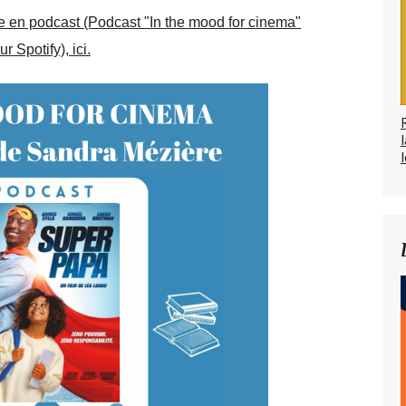
e en podcast (Podcast "In the mood for cinema"
ur Spotify), ici.
l