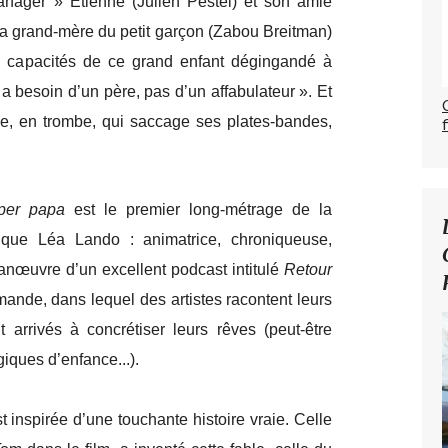
nager » Étienne (Julien Pestel) et son amie
la grand-mère du petit garçon (Zabou Breitman)
x capacités de ce grand enfant dégingandé à
 a besoin d’un père, pas d’un affabulateur ». Et
le, en trombe, qui saccage ses plates-bandes,
per papa
est le premier long-métrage de la
ctique Léa Lando : animatrice, chroniqueuse,
manœuvre d’un excellent podcast intitulé
Retour
ande, dans lequel des artistes racontent leurs
 arrivés à concrétiser leurs rêves (peut-être
giques d’enfance...).
t inspirée d’une touchante histoire vraie. Celle