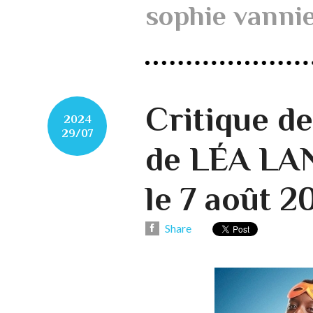
sophie vanni
Critique d
2024
29/07
de LÉA LA
le 7 août 2
Share