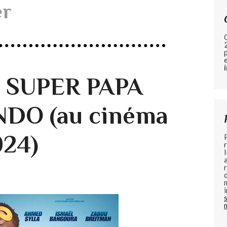
er
e SUPER PAPA
NDO (au cinéma
024)