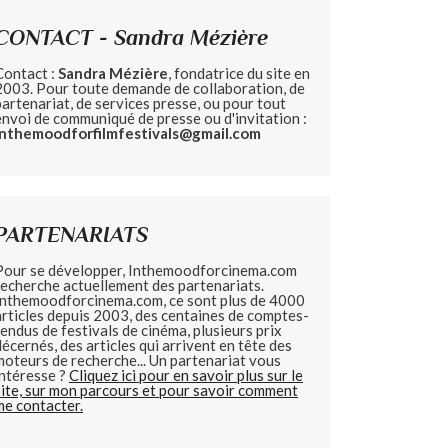
CONTACT - Sandra Mézière
Contact :
Sandra Mézière
, fondatrice du site en
2003. Pour toute demande de collaboration, de
partenariat, de services presse, ou pour tout
envoi de communiqué de presse ou d'invitation :
inthemoodforfilmfestivals@gmail.com
PARTENARIATS
Pour se développer, Inthemoodforcinema.com
recherche actuellement des partenariats.
Inthemoodforcinema.com, ce sont plus de 4000
articles depuis 2003, des centaines de comptes-
rendus de festivals de cinéma, plusieurs prix
décernés, des articles qui arrivent en tête des
moteurs de recherche... Un partenariat vous
intéresse ?
Cliquez ici pour en savoir plus sur le
site, sur mon parcours et pour savoir comment
me contacter.