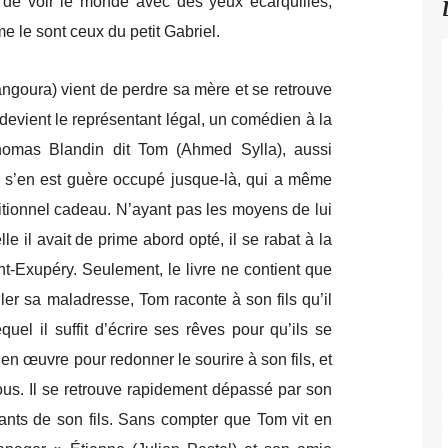
de voir le monde avec des yeux écarquillés,
e le sont ceux du petit Gabriel.
angoura) vient de perdre sa mère et se retrouve
devient le représentant légal, un comédien à la
homas Blandin dit Tom (Ahmed Sylla), aussi
 s’en est guère occupé jusque-là, qui a même
aditionnel cadeau. N’ayant pas les moyens de lui
lle il avait de prime abord opté, il se rabat à la
nt-Exupéry. Seulement, le livre ne contient que
er sa maladresse, Tom raconte à son fils qu’il
quel il suffit d’écrire ses rêves pour qu’ils se
 en œuvre pour redonner le sourire à son fils, et
fous. Il se retrouve rapidement dépassé par son
gants de son fils. Sans compter que Tom vit en