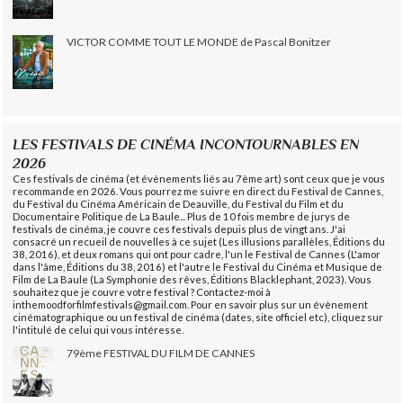
VICTOR COMME TOUT LE MONDE de Pascal Bonitzer
LES FESTIVALS DE CINÉMA INCONTOURNABLES EN
2026
Ces festivals de cinéma (et évènements liés au 7ème art) sont ceux que je vous
recommande en 2026. Vous pourrez me suivre en direct du Festival de Cannes,
du Festival du Cinéma Américain de Deauville, du Festival du Film et du
Documentaire Politique de La Baule... Plus de 10 fois membre de jurys de
festivals de cinéma, je couvre ces festivals depuis plus de vingt ans. J'ai
consacré un recueil de nouvelles à ce sujet (Les illusions parallèles, Éditions du
38, 2016), et deux romans qui ont pour cadre, l'un le Festival de Cannes (L'amor
dans l'âme, Éditions du 38, 2016) et l'autre le Festival du Cinéma et Musique de
Film de La Baule (La Symphonie des rêves, Éditions Blacklephant, 2023). Vous
souhaitez que je couvre votre festival ? Contactez-moi à
inthemoodforfilmfestivals@gmail.com. Pour en savoir plus sur un évènement
cinématographique ou un festival de cinéma (dates, site officiel etc), cliquez sur
l'intitulé de celui qui vous intéresse.
79ème FESTIVAL DU FILM DE CANNES