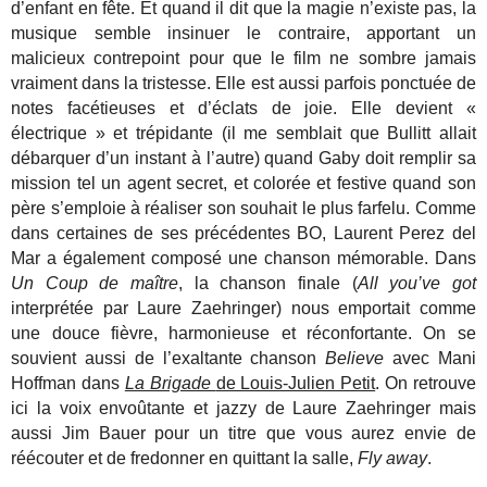
d’enfant en fête. Et quand il dit que la magie n’existe pas, la
musique semble insinuer le contraire, apportant un
malicieux contrepoint pour que le film ne sombre jamais
vraiment dans la tristesse. Elle est aussi parfois ponctuée de
notes facétieuses et d’éclats de joie. Elle devient «
électrique » et trépidante (il me semblait que Bullitt allait
débarquer d’un instant à l’autre) quand Gaby doit remplir sa
mission tel un agent secret, et colorée et festive quand son
père s’emploie à réaliser son souhait le plus farfelu.
Comme
dans certaines de ses précédentes BO, Laurent Perez del
Mar a également composé une chanson mémorable. Dans
Un Coup de maître
, la
chanson finale (
All you’ve got
interprétée par Laure Zaehringer) nous emportait comme
une douce fièvre, harmonieuse et réconfortante. On se
souvient aussi de l’exaltante chanson
Believe
avec Mani
Hoffman dans
La Brigade
de Louis-Julien Petit
. On retrouve
ici la voix envoûtante et jazzy de Laure Zaehringer mais
aussi Jim Bauer pour un titre que vous aurez envie de
réécouter et de fredonner en quittant la salle,
Fly away
.