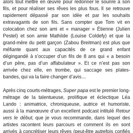
alors tout mettre en œuvre pour redonner le sourire à son
fils, et pour réaliser ses rêves les plus fous. Il se retrouve
rapidement dépassé par son idée et par les souhaits
extravagants de son fils. Sans compter que Tom vit en
colocation chez son ami et « manager » Étienne (Julien
Pestel) et son amie Mathilde (Louise Coldefy) et que la
grand-mère du petit garçon (Zabou Breitman) est plus que
méfiante quant aux capacités de ce grand enfant
dégingandé à s’occuper d’un fils de 8 ans qui « a besoin
d’un père, pas d’un affabulateur ». Et ce n’est pas son
arrivée chez elle, en trombe, qui saccage ses plates-
bandes, qui va la faire changer d’avis…
Après cinq courts-métrages,
Super papa
est le premier long-
métrage de la talentueuse, prolifique et éclectique Léa
Lando : animatrice, chroniqueuse, autrice et humoriste,
aussi à la manœuvre d’un excellent podcast intitulé
Retour
vers le début
, que je vous recommande, dans lequel des
artistes racontent leurs parcours et comment ils en sont
arrivés à concrétiser leurs rêves (peut-être autrefois confiés