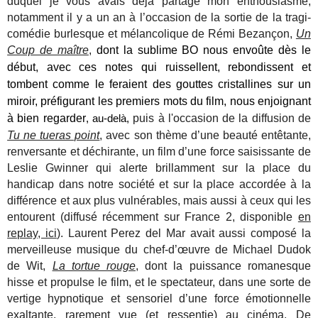
duquel je vous avais déjà partagé mon enthousiasme,
notamment il y a un an à l’occasion de la sortie de la tragi-
comédie burlesque et mélancolique de Rémi Bezançon,
Un
Coup de maître
,
dont la sublime BO
nous envoûte dès le
début, avec ces notes qui ruissellent, rebondissent et
tombent comme le feraient des gouttes cristallines sur un
miroir, préfigurant les premiers mots du film, nous enjoignant
à bien regarder
puis à l'occasion de la diffusion de
, au-delà,
Tu ne tueras point
,
avec son thème d’une beauté entêtante,
renversante et déchirante, un film d’une force saisissante
de
Leslie Gwinner qui alerte brillamment sur la place du
handicap dans notre société et sur la place accordée à la
différence et aux plus vulnérables, mais aussi à ceux qui les
entourent (diffusé récemment sur France 2, disponible
en
replay, ici
). Laurent Perez del Mar avait aussi composé la
merveilleuse musique du chef-d’œuvre de Michael Dudok
de Wit,
La tortue rouge
, dont la puissance romanesque
hisse et propulse le film, et le spectateur, dans une sorte de
vertige hypnotique et sensoriel d’une force émotionnelle
exaltante, rarement vue (et ressentie) au cinéma. De