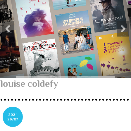
louise coldefy
2024
29/07