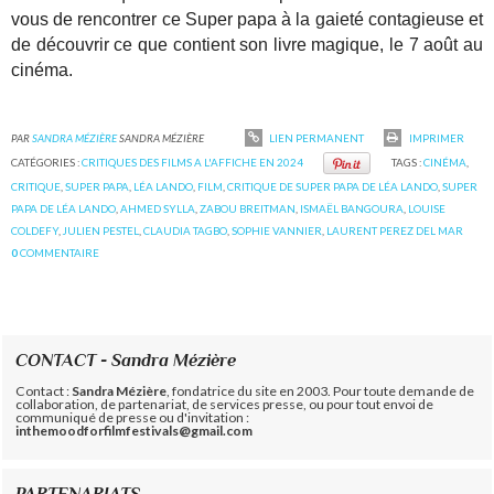
vous de rencontrer ce Super papa à la gaieté contagieuse et
de découvrir ce que contient son livre magique, le 7 août au
cinéma.
PAR
SANDRA MÉZIÈRE
SANDRA MÉZIÈRE
LIEN PERMANENT
IMPRIMER
CATÉGORIES :
CRITIQUES DES FILMS A L'AFFICHE EN 2024
TAGS :
CINÉMA
,
CRITIQUE
,
SUPER PAPA
,
LÉA LANDO
,
FILM
,
CRITIQUE DE SUPER PAPA DE LÉA LANDO
,
SUPER
PAPA DE LÉA LANDO
,
AHMED SYLLA
,
ZABOU BREITMAN
,
ISMAËL BANGOURA
,
LOUISE
COLDEFY
,
JULIEN PESTEL
,
CLAUDIA TAGBO
,
SOPHIE VANNIER
,
LAURENT PEREZ DEL MAR
0
COMMENTAIRE
CONTACT - Sandra Mézière
Contact :
Sandra Mézière
, fondatrice du site en 2003. Pour toute demande de
collaboration, de partenariat, de services presse, ou pour tout envoi de
communiqué de presse ou d'invitation :
inthemoodforfilmfestivals@gmail.com
PARTENARIATS