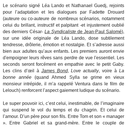
Le scénario signé Léa Lando et Nathanael Guedj, rejoints
pour l’adaptation et les dialogues par Fadette Drouard
(auteure ou co-auteure de nombreux scénarios, notamment
celui du brillant, instructif et palpitant -et injustement oublié
des derniers César-
La Syndicaliste
de Jean-Paul Salomé
),
sur une idée originale de Léa Lando, dose subtilement
tendresse, drôlerie, émotion et nostalgie. Et s’adresse aussi
bien aux adultes qu’aux enfants. Les premiers auront envie
d'empoigner leurs rêves sans perdre de vue l'essentiel. Les
seconds seront forcément en empathie avec le petit Gaby.
Les clins d’œil à
James Bond
,
Love actually
, voire à
La
bonne année
(quand Ahmed Sylla se grime en vieux
monsieur intrépide, il m’a rappelé Ventura dans le film de
Lelouch) renforcent l’aspect gaiement ludique du scénario.
Le super pouvoir ici, c’est celui, inestimable, de l’imaginaire
qui suspend le vol du temps et du chagrin. Et celui de
l’amour. D’un père pour son fils. Entre Tom et son « manager
». Entre Gabriel et sa grand-mère. Entre le couple de