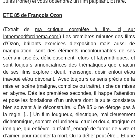
Jules Porier) et vous obtiendrez un film palpitant. Et rare.
ETE 85 de François Ozon
(Extrait de
ma critique complète à lire, ici, sur
Inthemoodforcinema.com.
) Les premières minutes des films
d’Ozon, brillants exercices d’exposition mais aussi de
manipulation, sont des éléments incontournables de ses
scénarii ciselés, délicieusement retors et labyrinthiques, et
sont toujours annonciatrices des thématiques que chacun
de ses films explore : deuil, mensonge, désir, enfoui et/ou
inavoué et/ou dévorant. Avec toujours ce sens précis de la
mise en scène (maligne, complice ou traitre), riche de
mises
en abyme. Dès les premières secondes, il happe l’attention
et pose les fondations d’un univers dont la suite consistera
bien souvent à le déconstruire. « Été 85 » ne déroge pas à
la règle. […] Un film fougueux, électrique, malicieusement
dichotomique, sombre et lumineux, cruel et doux, tragique et
ironique, qui enfièvre la réalité, enragé de fureur de vivre et
d’aimer, pour raconter la mort. Ou la défier peut-être... Et une