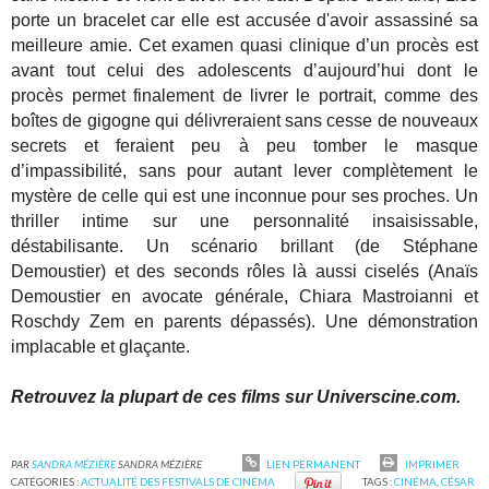
porte un bracelet car elle est accusée d'avoir assassiné sa
meilleure amie. Cet examen quasi clinique d’un procès est
avant tout celui des adolescents d’aujourd’hui dont le
procès permet finalement de livrer le portrait, comme des
boîtes de gigogne qui délivreraient sans cesse de nouveaux
secrets et feraient peu à peu tomber le masque
d’impassibilité, sans pour autant lever complètement le
mystère de celle qui est une inconnue pour ses proches. Un
thriller intime sur une personnalité insaisissable,
déstabilisante. Un scénario brillant (de Stéphane
Demoustier) et des seconds rôles là aussi ciselés (Anaïs
Demoustier en avocate générale, Chiara Mastroianni et
Roschdy Zem en parents dépassés). Une démonstration
implacable et glaçante.
Retrouvez la plupart de ces films sur Universcine.com.
PAR
SANDRA MÉZIÈRE
SANDRA MÉZIÈRE
LIEN PERMANENT
IMPRIMER
CATÉGORIES :
ACTUALITÉ DES FESTIVALS DE CINÉMA
TAGS :
CINÉMA
,
CÉSAR