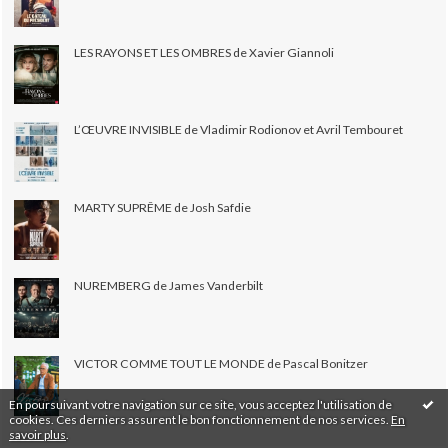
LES RAYONS ET LES OMBRES de Xavier Giannoli
L’ŒUVRE INVISIBLE de Vladimir Rodionov et Avril Tembouret
MARTY SUPRÊME de Josh Safdie
NUREMBERG de James Vanderbilt
VICTOR COMME TOUT LE MONDE de Pascal Bonitzer
En poursuivant votre navigation sur ce site, vous acceptez l'utilisation de
cookies. Ces derniers assurent le bon fonctionnement de nos services.
En
savoir plus
.