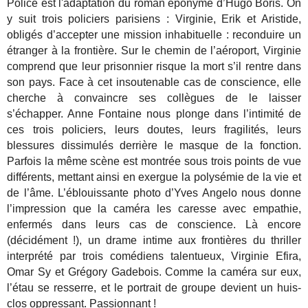
Police est l'adaptation du roman éponyme d’Hugo Boris. On
y suit trois policiers parisiens : Virginie, Erik et Aristide,
obligés d’accepter une mission inhabituelle : reconduire un
étranger à la frontière. Sur le chemin de l’aéroport, Virginie
comprend que leur prisonnier risque
la mort s’il rentre dans
son pays. Face à cet insoutenable cas de conscience, elle
cherche à convaincre ses collègues de le laisser
s’échapper. Anne Fontaine nous plonge dans l’intimité de
ces trois policiers, leurs doutes, leurs fragilités, leurs
blessures dissimulés derrière le masque de la fonction.
Parfois la même scène est montrée sous trois points de vue
différents, mettant ainsi en exergue la polysémie de la vie et
de l’âme. L’éblouissante photo d’Yves Angelo nous donne
l’impression que la caméra les caresse avec empathie,
enfermés dans leurs cas de conscience. Là encore
(décidément !), un drame intime aux frontières du thriller
interprété par trois comédiens talentueux, Virginie Efira,
Omar Sy et Grégory Gadebois. Comme la caméra sur eux,
l’étau se resserre, et le portrait de groupe devient un huis-
clos oppressant. Passionnant !