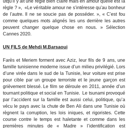
utqu'il y ait une règle bien claire mais en amour quelle est la
règle ? », «Le véritable amour ne s'intéresse qu'au bonheur
de l'autre. Il ne se soucie pas de posséder. »,
« C'est fou
comme quelques mots alignés les uns derrière les autres
peuvent changer quelque chose en nous. » Sélection
Cannes 2020.
UN FILS de Mehdi M.Barsaoui
Farès et Meriem forment avec Aziz, leur fils de 9 ans, une
famille tunisienne moderne issue d’un milieu privilégié. Lors
d’une virée dans le sud de la Tunisie, leur voiture est prise
pour cible par un groupe terroriste et le jeune garçon est
grièvement blessé. Le film se déroule en 2011, année d’un
tournant politique et social en Tunisie. Le tsunami provoqué
par l’accident sur la famille est aussi celui, politique, qu’a
vécu le pays avec la chute de Ben Ali dans une Tunisie où
règnent la corruption, les lois iniques, et rigoristes. Cette
course contre le temps est haletante et comme dans les
premières minutes de « Madre » l’identification est