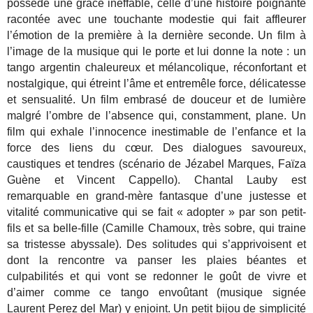
possède une grâce ineffable, celle d’une histoire poignante
racontée avec une touchante modestie qui fait affleurer
l’émotion de la première à la dernière seconde. Un film à
l’image de la musique qui le porte et lui donne la note : un
tango argentin chaleureux et mélancolique, réconfortant et
nostalgique, qui étreint l’âme et entremêle force, délicatesse
et sensualité. Un film embrasé de douceur et de lumière
malgré l’ombre de l’absence qui, constamment, plane. Un
film qui exhale l’innocence inestimable de l’enfance et la
force des liens du cœur. Des dialogues savoureux,
caustiques et tendres (scénario de Jézabel Marques, Faïza
Guène et Vincent Cappello). Chantal Lauby est
remarquable en grand-mère fantasque d’une justesse et
vitalité communicative qui se fait « adopter » par son petit-
fils et sa belle-fille (Camille Chamoux, très sobre, qui traine
sa tristesse abyssale). Des solitudes qui s’apprivoisent et
dont la rencontre va panser les plaies béantes et
culpabilités et qui vont se redonner le goût de vivre et
d’aimer comme ce tango envoûtant (musique signée
Laurent Perez del Mar) y enjoint. Un petit bijou de simplicité