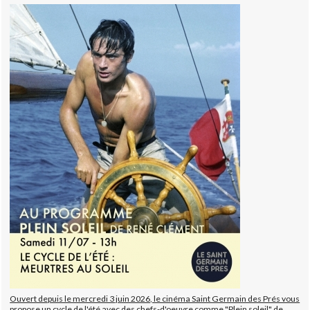
Ouvert depuis le mercredi 3 juin 2026, le cinéma Saint Germain des Prés vous
propose un cycle de l'été avec des chefs-d'oeuvre comme "Plein soleil" de