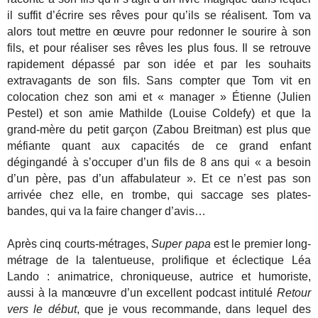
il suffit d’écrire ses rêves pour qu’ils se réalisent. Tom va
alors tout mettre en œuvre pour redonner le sourire à son
fils, et pour réaliser ses rêves les plus fous. Il se retrouve
rapidement dépassé par son idée et par les souhaits
extravagants de son fils. Sans compter que Tom vit en
colocation chez son ami et « manager » Étienne (Julien
Pestel) et son amie Mathilde (Louise Coldefy) et que la
grand-mère du petit garçon (Zabou Breitman) est plus que
méfiante quant aux capacités de ce grand enfant
dégingandé à s’occuper d’un fils de 8 ans qui « a besoin
d’un père, pas d’un affabulateur ». Et ce n’est pas son
arrivée chez elle, en trombe, qui saccage ses plates-
bandes, qui va la faire changer d’avis…
Après cinq courts-métrages,
Super papa
est le premier long-
métrage de la talentueuse, prolifique et éclectique Léa
Lando : animatrice, chroniqueuse, autrice et humoriste,
aussi à la manœuvre d’un excellent podcast intitulé
Retour
vers le début
, que je vous recommande, dans lequel des