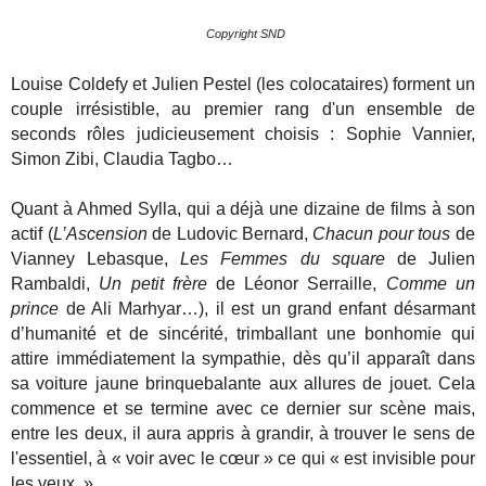
Copyright SND
Louise Coldefy et Julien Pestel (les colocataires) forment un
couple irrésistible, au premier rang d'un ensemble de
seconds rôles judicieusement choisis : Sophie Vannier,
Simon Zibi, Claudia Tagbo…
Quant à Ahmed Sylla, qui a déjà une dizaine de films à son
actif (
L’Ascension
de Ludovic Bernard,
Chacun pour tous
de
Vianney Lebasque,
Les Femmes du square
de Julien
Rambaldi,
Un petit frère
de Léonor Serraille,
Comme un
prince
de Ali Marhyar…), il est un grand enfant désarmant
d’humanité et de sincérité, trimballant une bonhomie qui
attire immédiatement la sympathie, dès qu’il apparaît dans
sa voiture jaune brinquebalante aux allures de jouet. Cela
commence et se termine avec ce dernier sur scène mais,
entre les deux, il aura appris à grandir, à trouver le sens de
l'essentiel, à « voir avec le cœur » ce qui « est invisible pour
les yeux. »