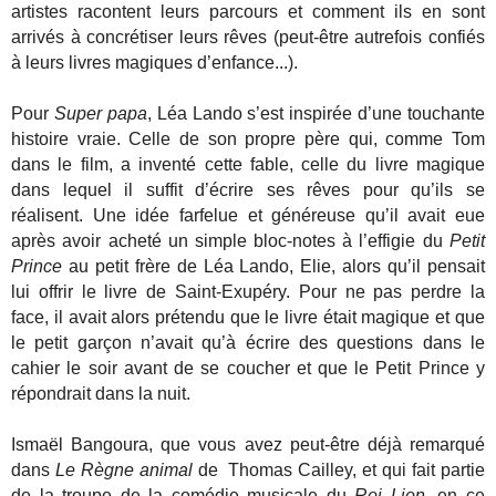
artistes racontent leurs parcours et comment ils en sont
arrivés à concrétiser leurs rêves (peut-être autrefois confiés
à leurs livres magiques d’enfance...).
Pour
Super papa
, Léa Lando s’est inspirée d’une touchante
histoire vraie. Celle de son propre père qui, comme Tom
dans le film, a inventé cette fable, celle du livre magique
dans lequel il suffit d’écrire ses rêves pour qu’ils se
réalisent. Une idée farfelue et généreuse qu’il avait eue
après avoir acheté un simple bloc-notes à l’effigie du
Petit
Prince
au petit frère de Léa Lando, Elie, alors qu’il pensait
lui offrir le livre de Saint-Exupéry. Pour ne pas perdre la
face, il avait alors prétendu que le livre était magique et que
le petit garçon n’avait qu’à écrire des questions dans le
cahier le soir avant de se coucher et que le Petit Prince y
répondrait dans la nuit.
Ismaël Bangoura, que vous avez peut-être déjà remarqué
dans
Le Règne animal
de Thomas Cailley, et qui fait partie
de la troupe de la comédie musicale du
Roi Lion
, en ce