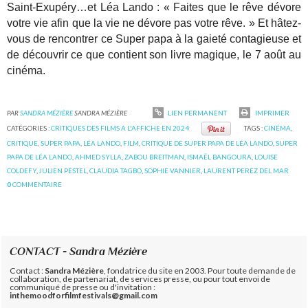
Saint-Exupéry…et Léa Lando : « Faites que le rêve dévore
votre vie afin que la vie ne dévore pas votre rêve. » Et hâtez-
vous de rencontrer ce Super papa à la gaieté contagieuse et
de découvrir ce que contient son livre magique, le 7 août au
cinéma.
PAR
SANDRA MÉZIÈRE
SANDRA MÉZIÈRE
LIEN PERMANENT
IMPRIMER
CATÉGORIES :
CRITIQUES DES FILMS A L'AFFICHE EN 2024
TAGS :
CINÉMA
,
CRITIQUE
,
SUPER PAPA
,
LÉA LANDO
,
FILM
,
CRITIQUE DE SUPER PAPA DE LÉA LANDO
,
SUPER
PAPA DE LÉA LANDO
,
AHMED SYLLA
,
ZABOU BREITMAN
,
ISMAËL BANGOURA
,
LOUISE
COLDEFY
,
JULIEN PESTEL
,
CLAUDIA TAGBO
,
SOPHIE VANNIER
,
LAURENT PEREZ DEL MAR
0
COMMENTAIRE
CONTACT - Sandra Mézière
Contact :
Sandra Mézière
, fondatrice du site en 2003. Pour toute demande de
collaboration, de partenariat, de services presse, ou pour tout envoi de
communiqué de presse ou d'invitation :
inthemoodforfilmfestivals@gmail.com