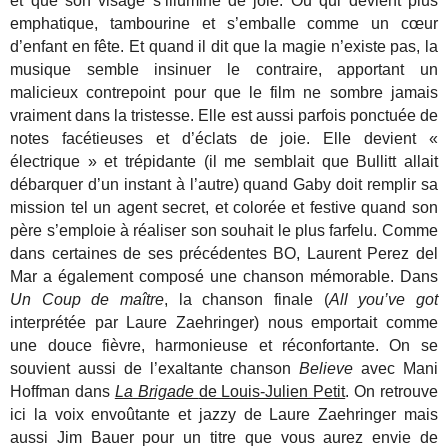
et que son visage s’illumine de joie. Ou qui devient plus
emphatique, tambourine et s’emballe comme un cœur
d’enfant en fête. Et quand il dit que la magie n’existe pas, la
musique semble insinuer le contraire, apportant un
malicieux contrepoint pour que le film ne sombre jamais
vraiment dans la tristesse. Elle est aussi parfois ponctuée de
notes facétieuses et d’éclats de joie. Elle devient «
électrique » et trépidante (il me semblait que Bullitt allait
débarquer d’un instant à l’autre) quand Gaby doit remplir sa
mission tel un agent secret, et colorée et festive quand son
père s’emploie à réaliser son souhait le plus farfelu.
Comme
dans certaines de ses précédentes BO, Laurent Perez del
Mar a également composé une chanson mémorable. Dans
Un Coup de maître
, la
chanson finale (
All you’ve got
interprétée par Laure Zaehringer) nous emportait comme
une douce fièvre, harmonieuse et réconfortante. On se
souvient aussi de l’exaltante chanson
Believe
avec Mani
Hoffman dans
La Brigade
de Louis-Julien Petit
. On retrouve
ici la voix envoûtante et jazzy de Laure Zaehringer mais
aussi Jim Bauer pour un titre que vous aurez envie de