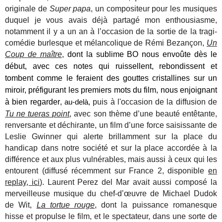
originale de
Super papa
, un compositeur pour les musiques
duquel je vous avais déjà partagé mon enthousiasme,
notamment il y a un an à l’occasion de la sortie de la tragi-
comédie burlesque et mélancolique de Rémi Bezançon,
Un
Coup de maître
,
dont la sublime BO
nous envoûte dès le
début, avec ces notes qui ruissellent, rebondissent et
tombent comme le feraient des gouttes cristallines sur un
miroir, préfigurant les premiers mots du film, nous enjoignant
à bien regarder
puis à l'occasion de la diffusion de
, au-delà,
Tu ne tueras point
,
avec son thème d’une beauté entêtante,
renversante et déchirante, un film d’une force saisissante
de
Leslie Gwinner qui alerte brillamment sur la place du
handicap dans notre société et sur la place accordée à la
différence et aux plus vulnérables, mais aussi à ceux qui les
entourent (diffusé récemment sur France 2, disponible
en
replay, ici
). Laurent Perez del Mar avait aussi composé la
merveilleuse musique du chef-d’œuvre de Michael Dudok
de Wit,
La tortue rouge
, dont la puissance romanesque
hisse et propulse le film, et le spectateur, dans une sorte de