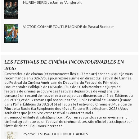
NUREMBERG de James Vanderbilt
VICTOR COMME TOUT LE MONDE de Pascal Bonitzer
LES FESTIVALS DE CINÉMA INCONTOURNABLES EN
2026
Ces festivals de cinéma (et évènements liés au 7ème art) sont ceux que je vous
recommande en 2026. Vous pourrez me suivre en direct du Festival de Cannes,
du Festival du Cinéma Américain de Deauville, du Festival du Film et du
Documentaire Politique de La Baule... Plus de 10 fois membre de jurys de
festivals de cinéma, je couvre ces festivals depuis plus de vingt ans. J'ai
consacré un recueil de nouvelles à ce sujet (Les illusions parallèles, Éditions du
38, 2016), et deux romans qui ont pour cadre, l'un le Festival de Cannes (L'amor
dans l'âme, Éditions du 38, 2016) et l'autre le Festival du Cinéma et Musique de
Film de La Baule (La Symphonie des rêves, Éditions Blacklephant, 2023). Vous
souhaitez que je couvre votre festival ? Contactez-moi à
inthemoodforfilmfestivals@gmail.com. Pour en savoir plus sur un évènement
cinématographique ou un festival de cinéma (dates, site officiel etc), cliquez sur
l'intitulé de celui qui vous intéresse.
79ème FESTIVAL DU FILM DE CANNES