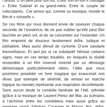
l’amour. D’un père pour son fils. Entre Tom et son « manager
». Entre Gabriel et sa grand-mère. Entre le couple de
colocataires. Cet amour qui, comme sa musique, inonde le
film et « ruisselle ».
De ces films qui nous donnent envie de savourer chaque
seconde de l’existence, de ne pas oublier qu’elle peut être
fauchée en plein vol, et de se concentrer sur l’essentiel.
Un
film empreint de douceur, tendrement drôle, ludique et
jubilatoire. Mais aussi dénué de cynisme. D'une salutaire
bienveillance. Et tant pis si ce substantif hérisse certains
aigris, mais en ces temps troublés, en lesquels la réalité
ressemble à un film insensé inventé par un démiurge
démoniaque particulièrement retors, l’idée que nous
pourrions posséder un livre magique qui exaucerait nos
rêves (par exemple de sérénité, de remise en marche
logique du monde) représente une respiration réconfortante.
Sans aucun doute la comédie familiale de l’été, rythmée
(grâce à la musique de Laurent Perez del Mar, au scénario,
à l'alchimie entre les comédiens mais aussi grâce au
montage signé Stéphan Couturier et Manon Illy), drôle,