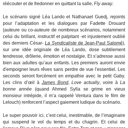
réécouter et de fredonner en quittant la salle,
Fly away
.
Le scénario signé Léa Lando et Nathanael Guedj, rejoints
pour l’adaptation et les dialogues par Fadette Drouard
(auteure ou co-auteure de nombreux scénarios, notamment
celui du brillant, instructif et palpitant -et injustement oublié
des derniers César-
La Syndicaliste
de Jean-Paul Salomé
),
sur une idée originale de Léa Lando, dose subtilement
tendresse, drôlerie, émotion et nostalgie. Et s’adresse aussi
bien aux adultes qu’aux enfants. Les premiers auront envie
d'empoigner leurs rêves sans perdre de vue l'essentiel. Les
seconds seront forcément en empathie avec le petit Gaby.
Les clins d’œil à
James Bond
,
Love actually
, voire à
La
bonne année
(quand Ahmed Sylla se grime en vieux
monsieur intrépide, il m’a rappelé Ventura dans le film de
Lelouch) renforcent l’aspect gaiement ludique du scénario.
Le super pouvoir ici, c’est celui, inestimable, de l’imaginaire
qui suspend le vol du temps et du chagrin. Et celui de