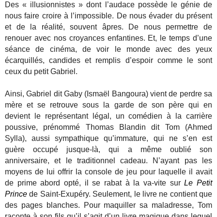
Des « illusionnistes » dont l’audace possède le génie de
nous faire croire à l’impossible. De nous évader du présent
et de la réalité, souvent âpres. De nous permettre de
renouer avec nos croyances enfantines. Et, le temps d’une
séance de cinéma, de voir le monde avec des yeux
écarquillés, candides et remplis d’espoir comme le sont
ceux du petit Gabriel.
Ainsi, Gabriel dit Gaby (Ismaël Bangoura) vient de perdre sa
mère et se retrouve sous la garde de son père qui en
devient le représentant légal, un comédien à la carrière
poussive, prénommé Thomas Blandin dit Tom (Ahmed
Sylla), aussi sympathique qu’immature, qui ne s’en est
guère occupé jusque-là, qui a même oublié son
anniversaire, et le traditionnel cadeau. N’ayant pas les
moyens de lui offrir la console de jeu pour laquelle il avait
de prime abord opté, il se rabat à la va-vite sur
Le Petit
Prince
de Saint-Exupéry. Seulement, le livre ne contient que
des pages blanches. Pour maquiller sa maladresse, Tom
raconte à son fils qu’il s’agit d’un livre magique dans lequel