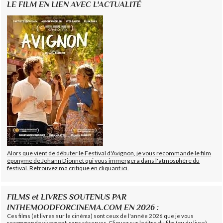
LE FILM EN LIEN AVEC L'ACTUALITÉ
Alors que vient de débuter le Festival d'Avignon, je vous recommande le film
éponyme de Johann Dionnet qui vous immergera dans l'atmosphère du
festival. Retrouvez ma critique en cliquant ici.
FILMS et LIVRES SOUTENUS PAR
INTHEMOODFORCINEMA.COM EN 2026 :
Ces films (et livres sur le cinéma) sont ceux de l'année 2026 que je vous
recommande vivement, sans réserves. Cliquez sur le titre du film (ou du livre)