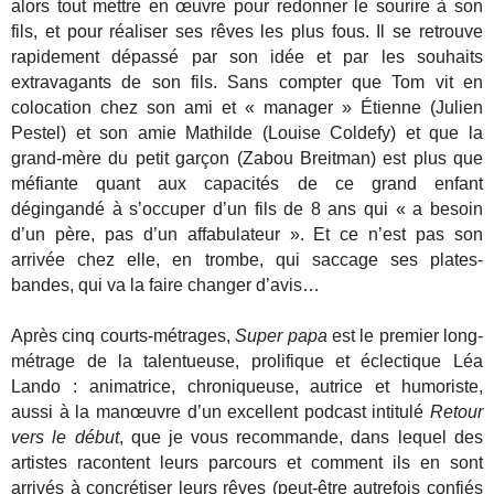
alors tout mettre en œuvre pour redonner le sourire à son
fils, et pour réaliser ses rêves les plus fous. Il se retrouve
rapidement dépassé par son idée et par les souhaits
extravagants de son fils. Sans compter que Tom vit en
colocation chez son ami et « manager » Étienne (Julien
Pestel) et son amie Mathilde (Louise Coldefy) et que la
grand-mère du petit garçon (Zabou Breitman) est plus que
méfiante quant aux capacités de ce grand enfant
dégingandé à s’occuper d’un fils de 8 ans qui « a besoin
d’un père, pas d’un affabulateur ». Et ce n’est pas son
arrivée chez elle, en trombe, qui saccage ses plates-
bandes, qui va la faire changer d’avis…
Après cinq courts-métrages,
Super papa
est le premier long-
métrage de la talentueuse, prolifique et éclectique Léa
Lando : animatrice, chroniqueuse, autrice et humoriste,
aussi à la manœuvre d’un excellent podcast intitulé
Retour
vers le début
, que je vous recommande, dans lequel des
artistes racontent leurs parcours et comment ils en sont
arrivés à concrétiser leurs rêves (peut-être autrefois confiés