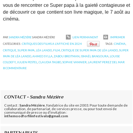
vous de rencontrer ce Super papa à la gaieté contagieuse et
de découvrir ce que contient son livre magique, le 7 août au
cinéma.
PAR
SANDRA MÉZIÈRE
SANDRA MÉZIÈRE
LIEN PERMANENT
IMPRIMER
CATÉGORIES :
CRITIQUES DES FILMS A L'AFFICHE EN 2024
TAGS :
CINÉMA
,
CRITIQUE
,
SUPER PAPA
,
LÉA LANDO
,
FILM
,
CRITIQUE DE SUPER PAPA DE LÉA LANDO
,
SUPER
PAPA DE LÉA LANDO
,
AHMED SYLLA
,
ZABOU BREITMAN
,
ISMAËL BANGOURA
,
LOUISE
COLDEFY
,
JULIEN PESTEL
,
CLAUDIA TAGBO
,
SOPHIE VANNIER
,
LAURENT PEREZ DEL MAR
0
COMMENTAIRE
CONTACT - Sandra Mézière
Contact :
Sandra Mézière
, fondatrice du site en 2003. Pour toute demande de
collaboration, de partenariat, de services presse, ou pour tout envoi de
communiqué de presse ou d'invitation :
inthemoodforfilmfestivals@gmail.com
PARTENARIATS