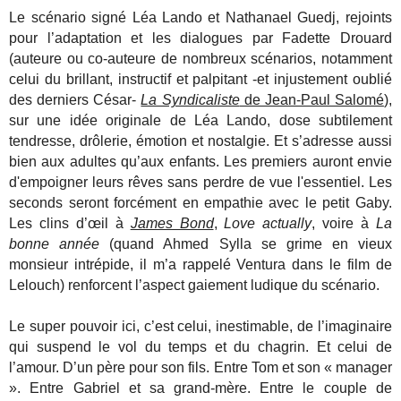
Le scénario signé Léa Lando et Nathanael Guedj, rejoints
pour l’adaptation et les dialogues par Fadette Drouard
(auteure ou co-auteure de nombreux scénarios, notamment
celui du brillant, instructif et palpitant -et injustement oublié
des derniers César-
La Syndicaliste
de Jean-Paul Salomé
),
sur une idée originale de Léa Lando, dose subtilement
tendresse, drôlerie, émotion et nostalgie. Et s’adresse aussi
bien aux adultes qu’aux enfants. Les premiers auront envie
d'empoigner leurs rêves sans perdre de vue l'essentiel. Les
seconds seront forcément en empathie avec le petit Gaby.
Les clins d’œil à
James Bond
,
Love actually
, voire à
La
bonne année
(quand Ahmed Sylla se grime en vieux
monsieur intrépide, il m’a rappelé Ventura dans le film de
Lelouch) renforcent l’aspect gaiement ludique du scénario.
Le super pouvoir ici, c’est celui, inestimable, de l’imaginaire
qui suspend le vol du temps et du chagrin. Et celui de
l’amour. D’un père pour son fils. Entre Tom et son « manager
». Entre Gabriel et sa grand-mère. Entre le couple de