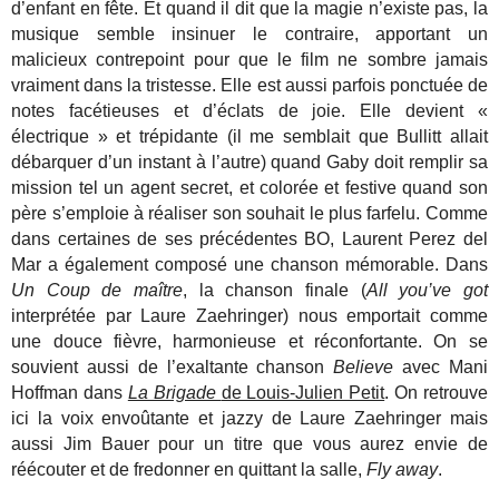
d’enfant en fête. Et quand il dit que la magie n’existe pas, la
musique semble insinuer le contraire, apportant un
malicieux contrepoint pour que le film ne sombre jamais
vraiment dans la tristesse. Elle est aussi parfois ponctuée de
notes facétieuses et d’éclats de joie. Elle devient «
électrique » et trépidante (il me semblait que Bullitt allait
débarquer d’un instant à l’autre) quand Gaby doit remplir sa
mission tel un agent secret, et colorée et festive quand son
père s’emploie à réaliser son souhait le plus farfelu.
Comme
dans certaines de ses précédentes BO, Laurent Perez del
Mar a également composé une chanson mémorable. Dans
Un Coup de maître
, la
chanson finale (
All you’ve got
interprétée par Laure Zaehringer) nous emportait comme
une douce fièvre, harmonieuse et réconfortante. On se
souvient aussi de l’exaltante chanson
Believe
avec Mani
Hoffman dans
La Brigade
de Louis-Julien Petit
. On retrouve
ici la voix envoûtante et jazzy de Laure Zaehringer mais
aussi Jim Bauer pour un titre que vous aurez envie de
réécouter et de fredonner en quittant la salle,
Fly away
.