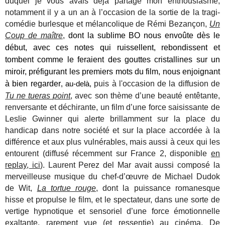
duquel je vous avais déjà partagé mon enthousiasme,
notamment il y a un an à l’occasion de la sortie de la tragi-
comédie burlesque et mélancolique de Rémi Bezançon,
Un
Coup de maître
,
dont la sublime BO
nous envoûte dès le
début, avec ces notes qui ruissellent, rebondissent et
tombent comme le feraient des gouttes cristallines sur un
miroir, préfigurant les premiers mots du film, nous enjoignant
à bien regarder
puis à l'occasion de la diffusion de
, au-delà,
Tu ne tueras point
,
avec son thème d’une beauté entêtante,
renversante et déchirante, un film d’une force saisissante
de
Leslie Gwinner qui alerte brillamment sur la place du
handicap dans notre société et sur la place accordée à la
différence et aux plus vulnérables, mais aussi à ceux qui les
entourent (diffusé récemment sur France 2, disponible
en
replay, ici
). Laurent Perez del Mar avait aussi composé la
merveilleuse musique du chef-d’œuvre de Michael Dudok
de Wit,
La tortue rouge
, dont la puissance romanesque
hisse et propulse le film, et le spectateur, dans une sorte de
vertige hypnotique et sensoriel d’une force émotionnelle
exaltante, rarement vue (et ressentie) au cinéma. De