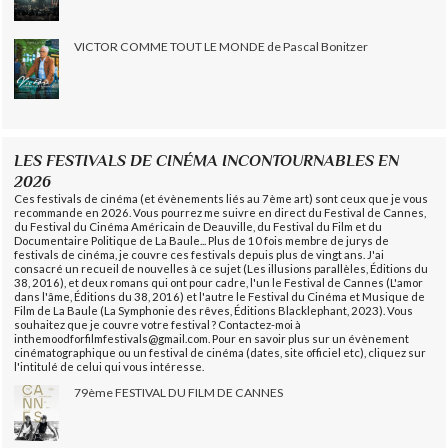
VICTOR COMME TOUT LE MONDE de Pascal Bonitzer
LES FESTIVALS DE CINÉMA INCONTOURNABLES EN
2026
Ces festivals de cinéma (et évènements liés au 7ème art) sont ceux que je vous
recommande en 2026. Vous pourrez me suivre en direct du Festival de Cannes,
du Festival du Cinéma Américain de Deauville, du Festival du Film et du
Documentaire Politique de La Baule... Plus de 10 fois membre de jurys de
festivals de cinéma, je couvre ces festivals depuis plus de vingt ans. J'ai
consacré un recueil de nouvelles à ce sujet (Les illusions parallèles, Éditions du
38, 2016), et deux romans qui ont pour cadre, l'un le Festival de Cannes (L'amor
dans l'âme, Éditions du 38, 2016) et l'autre le Festival du Cinéma et Musique de
Film de La Baule (La Symphonie des rêves, Éditions Blacklephant, 2023). Vous
souhaitez que je couvre votre festival ? Contactez-moi à
inthemoodforfilmfestivals@gmail.com. Pour en savoir plus sur un évènement
cinématographique ou un festival de cinéma (dates, site officiel etc), cliquez sur
l'intitulé de celui qui vous intéresse.
79ème FESTIVAL DU FILM DE CANNES