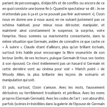
parlant de personnages, d’objectifs et de conflits ou encore de ce
en quoi consiste une bonne fin (« Quand le spectateur se dit : Je ne
m’attendais pas à ça et ça ne pouvait pas finir autrement »), Ozon
nous en donne une à nous aussi, en ne suivant justement pas ce
schéma habituel, pour mieux nous dérouter, manipuler, et
maintenir ainsi constamment le suspense, la surprise, voire
l’emprise. Nous sommes sa marionnette consentante, dans la
même situation que Germain, avides de connaître ce que cache ce
« À suivre », Claude étant d’ailleurs, plus qu’un brillant écrivain,
surtout très habile pour encourager la fibre voyeuriste de son
lecteur (enfin, de ses lecteurs, puisque Germain lit tous ses textes
à son épouse). Ce n’est évidemment pas un hasard si Germain et
cette dernière vont au cinéma pour voir « Match point » de
Woody Allen, la plus brillante des leçons de scénario et
manipulation qui soit.
Et puis, surtout, Ozon s’amuse. Avec les mots, faussement
dérisoires ou terriblement troublants et périlleux. Avec les noms
propres (Germain Germain). Avec les codes de l’art : son absurdité,
parfois (scènes irrésistibles dans la galerie de l’épouse de Germain