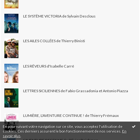
LE SYSTÈME VICTORIA de Sylvain Desclous
LES AILES COLLÉES de Thierry Binisti
LES RÊVEURS d'Isabelle Carré
LETTRES SICILIENNES de Fabio Grassadonia et Antonio Piazza
LUMIÈRE, L'AVENTURE CONTINUE ! de Thierry Frémaux
En poursuivant votre navigation sur ce site, vous acceptez l'utilisation de
cookies. Ces derniers assurent le bon fonctionnement de nos services.
En
savoir plus
.