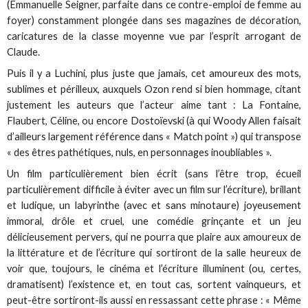
(Emmanuelle Seigner, parfaite dans ce contre-emploi de femme au
foyer) constamment plongée dans ses magazines de décoration,
caricatures de la classe moyenne vue par l’esprit arrogant de
Claude.
Puis il y a Luchini, plus juste que jamais, cet amoureux des mots,
sublimes et périlleux, auxquels Ozon rend si bien hommage, citant
justement les auteurs que l’acteur aime tant : La Fontaine,
Flaubert, Céline, ou encore Dostoïevski (à qui Woody Allen faisait
d’ailleurs largement référence dans « Match point ») qui transpose
« des êtres pathétiques, nuls, en personnages inoubliables ».
Un film particulièrement bien écrit (sans l’être trop, écueil
particulièrement difficile à éviter avec un film sur l’écriture), brillant
et ludique, un labyrinthe (avec et sans minotaure) joyeusement
immoral, drôle et cruel, une comédie grinçante et un jeu
délicieusement pervers, qui ne pourra que plaire aux amoureux de
la littérature et de l’écriture qui sortiront de la salle heureux de
voir que, toujours, le cinéma et l’écriture illuminent (ou, certes,
dramatisent) l’existence et, en tout cas, sortent vainqueurs, et
peut-être sortiront-ils aussi en ressassant cette phrase : « Même