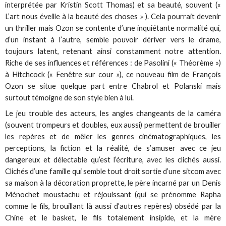
interprétée par Kristin Scott Thomas) et sa beauté, souvent («
L’art nous éveille à la beauté des choses » ). Cela pourrait devenir
un thriller mais Ozon se contente d’une inquiétante normalité qui,
d’un instant à l’autre, semble pouvoir dériver vers le drame,
toujours latent, retenant ainsi constamment notre attention.
Riche de ses influences et références : de Pasolini (« Théorème »)
à Hitchcock (« Fenêtre sur cour »), ce nouveau film de François
Ozon se situe quelque part entre Chabrol et Polanski mais
surtout témoigne de son style bien à lui.
Le jeu trouble des acteurs, les angles changeants de la caméra
(souvent trompeurs et doubles, eux aussi) permettent de brouiller
les repères et de mêler les genres cinématographiques, les
perceptions, la fiction et la réalité, de s’amuser avec ce jeu
dangereux et délectable qu’est l’écriture, avec les clichés aussi.
Clichés d’une famille qui semble tout droit sortie d’une sitcom avec
sa maison à la décoration proprette, le père incarné par un Denis
Ménochet moustachu et réjouissant (qui se prénomme Rapha
comme le fils, brouillant là aussi d’autres repères) obsédé par la
Chine et le basket, le fils totalement insipide, et la mère