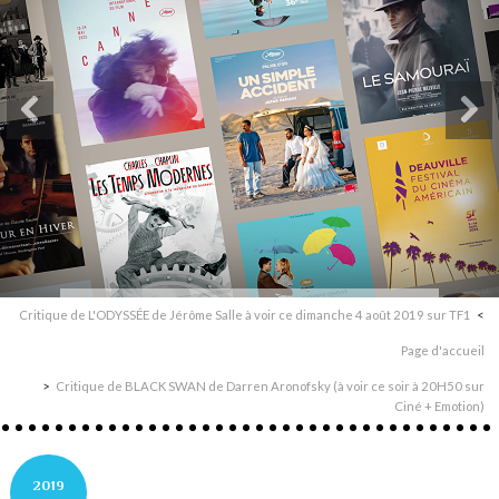
Critique de L'ODYSSÉE de Jérôme Salle à voir ce dimanche 4 août 2019 sur TF1
Page d'accueil
Critique de BLACK SWAN de Darren Aronofsky (à voir ce soir à 20H50 sur
Ciné + Emotion)
2019