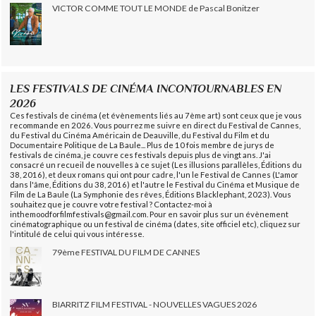
VICTOR COMME TOUT LE MONDE de Pascal Bonitzer
LES FESTIVALS DE CINÉMA INCONTOURNABLES EN
2026
Ces festivals de cinéma (et évènements liés au 7ème art) sont ceux que je vous
recommande en 2026. Vous pourrez me suivre en direct du Festival de Cannes,
du Festival du Cinéma Américain de Deauville, du Festival du Film et du
Documentaire Politique de La Baule... Plus de 10 fois membre de jurys de
festivals de cinéma, je couvre ces festivals depuis plus de vingt ans. J'ai
consacré un recueil de nouvelles à ce sujet (Les illusions parallèles, Éditions du
38, 2016), et deux romans qui ont pour cadre, l'un le Festival de Cannes (L'amor
dans l'âme, Éditions du 38, 2016) et l'autre le Festival du Cinéma et Musique de
Film de La Baule (La Symphonie des rêves, Éditions Blacklephant, 2023). Vous
souhaitez que je couvre votre festival ? Contactez-moi à
inthemoodforfilmfestivals@gmail.com. Pour en savoir plus sur un évènement
cinématographique ou un festival de cinéma (dates, site officiel etc), cliquez sur
l'intitulé de celui qui vous intéresse.
79ème FESTIVAL DU FILM DE CANNES
BIARRITZ FILM FESTIVAL - NOUVELLES VAGUES 2026