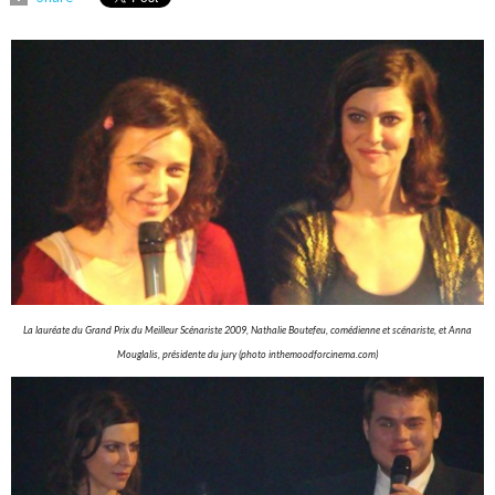
La lauréate du Grand Prix du Meilleur Scénariste 2009, Nathalie Boutefeu, comédienne et scénariste, et Anna
Mouglalis, présidente du jury (photo inthemoodforcinema.com)