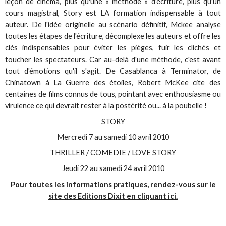
leçon de cinéma, plus qu'une « méthode » d'écriture, plus qu'un
cours magistral, Story est LA formation indispensable à tout
auteur. De l'idée originelle au scénario définitif, Mckee analyse
toutes les étapes de l'écriture, décomplexe les auteurs et offre les
clés indispensables pour éviter les pièges, fuir les clichés et
toucher les spectateurs. Car au-delà d'une méthode, c'est avant
tout d'émotions qu'il s'agit. De
Casablanca
à
Terminator
, de
Chinatown
à
La Guerre des étoiles
, Robert McKee cite des
centaines de films connus de tous, pointant avec enthousiasme ou
virulence ce qui devrait rester à la postérité ou... à la poubelle !
STORY
Mercredi 7 au samedi 10 avril 2010
THRILLER / COMEDIE / LOVE STORY
Jeudi 22 au samedi 24 avril 2010
Pour toutes les informations pratiques, rendez-vous sur le
site des Editions Dixit en cliquant ici.