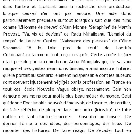
dans l'ombre et facilitant ainsi la recherche d'un producteur
lorsque ceux-ci n'en ont pas encore. Une aide donc
particulièrement précieuse surtout lorsqu'on sait que des films
comme
"L'Homme de chevet" d'Alain Monne
, "Séraphine" de Martin
Provost, "Va, vis et deviens" de Radu Mihaileanu, "L'emploi du
temps" de Laurent Cantet, "Naissance des pieuvres" de Céline
Sciamma, "A la folie pas du tout" de Laetitia
Colombani...notamment, ont reçu ces prix. Cette année le jury
était présidé par la comédienne Anna Mouglalis qui, de sa voix
rauque et ses gestes néanmoins timides, a ainsi montré l'intérêt
qu'elle portait au scénario, élément indispensable dont les auteurs
sont souvent injustement négligés par la profession, en France en
tout cas, école Nouvelle Vague oblige, notamment. Cela n'en
demeure pas moins pour moi le plus beau métier du monde. Celui
qui donne l'inestimable pouvoir d'émouvoir, de fasciner, de terrifier,
de faire réflèchir, de plonger dans une autre (ir)réalité, de faire
oublier et tant d'autres encore.... D'inventer un univers. De
donner forme à des idées, des personnages, des lieux. De
raconter des histoires. De faire réagir. De s'évader tout en