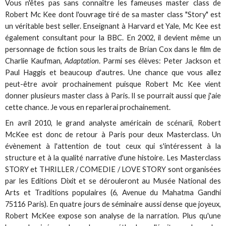
Vous n'êtes pas sans connaître les fameuses master class de
Robert Mc Kee dont l'ouvrage tiré de sa master class "Story" est
un véritable best seller. Enseignant à Harvard et Yale, Mc Kee est
également consultant pour la BBC. En 2002, il devient même un
personnage de fiction sous les traits de Brian Cox dans le film de
Charlie Kaufman,
Adaptation
. Parmi ses élèves: Peter Jackson et
Paul Haggis et beaucoup d'autres. Une chance que vous allez
peut-être avoir prochainement puisque Robert Mc Kee vient
donner plusieurs master class à Paris. Il se pourrait aussi que j'aie
cette chance. Je vous en reparlerai prochainement.
En avril 2010, le grand analyste américain de scénarii, Robert
McKee est donc de retour à Paris pour deux Masterclass. Un
évènement à l'attention de tout ceux qui s'intéressent à la
structure et à la qualité narrative d'une histoire. Les Masterclass
STORY et THRILLER / COMEDIE / LOVE STORY sont organisées
par les Editions Dixit et se dérouleront au Musée National des
Arts et Traditions populaires (6, Avenue du Mahatma Gandhi
75116 Paris). En quatre jours de séminaire aussi dense que joyeux,
Robert McKee expose son analyse de la narration. Plus qu'une