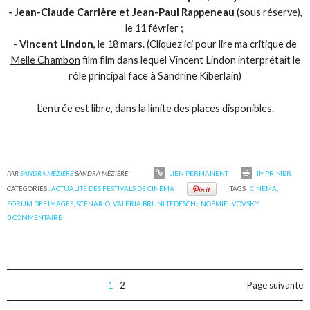
- Jean-Claude Carrière et Jean-Paul Rappeneau
(sous réserve),
le 11 février ;
-
Vincent Lindon
, le 18 mars. (Cliquez ici pour lire ma critique de
Melle Chambon
film film dans lequel Vincent Lindon interprétait le
rôle principal face à Sandrine Kiberlain)
L’entrée est libre, dans la limite des places disponibles.
PAR
SANDRA MÉZIÈRE
SANDRA MÉZIÈRE
LIEN PERMANENT
IMPRIMER
CATÉGORIES :
ACTUALITÉ DES FESTIVALS DE CINÉMA
TAGS :
CINÉMA
,
FORUM DES IMAGES
,
SCÉNARIO
,
VALÉRIA BRUNI TEDESCHI
,
NOÉMIE LVOVSKY
0
COMMENTAIRE
1
2
Page suivante