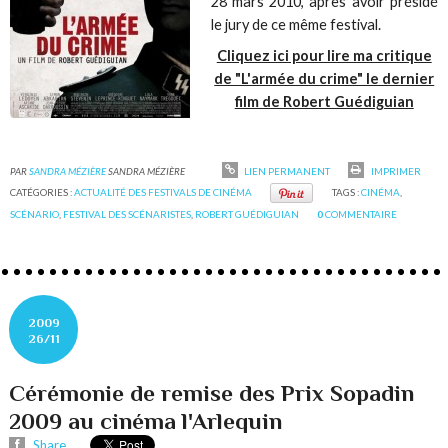
28 mars 2010, après avoir présidé
le jury de ce même festival.
Cliquez ici pour lire ma critique
de "L'armée du crime" le dernier
film de Robert Guédiguian
PAR
SANDRA MÉZIÈRE
SANDRA MÉZIÈRE
LIEN PERMANENT
IMPRIMER
CATÉGORIES :
ACTUALITÉ DES FESTIVALS DE CINÉMA
TAGS :
CINÉMA
,
SCÉNARIO
,
FESTIVAL DES SCÉNARISTES
,
ROBERT GUÉDIGUIAN
0
COMMENTAIRE
2009
26/11
Cérémonie de remise des Prix Sopadin
2009 au cinéma l'Arlequin
Share