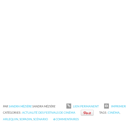
PAR
SANDRA MÉZIÈRE
SANDRA MÉZIÈRE
LIEN PERMANENT
IMPRIMER
CATÉGORIES :
ACTUALITÉ DES FESTIVALS DE CINÉMA
TAGS :
CINÉMA
,
ARLEQUIN
,
SOPADIN
,
SCÉNARIO
6
COMMENTAIRES