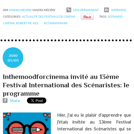
PAR
SANDRA MÉZIÈRE
SANDRA MÉZIÈRE
LIEN PERMANENT
IMPRIMER
CATÉGORIES :
ACTUALITÉ DES FESTIVALS DE CINÉMA
TAGS :
SCÉNARIO
,
CINÉMA
,
ROBERT MC KEE
0
COMMENTAIRE
2010
03/03
Inthemoodforcinema invité au 13ème
Festival International des Scénaristes: le
programme
Share
Hier, j'ai eu le plaisir d'apprendre que
j'étais invitée au 13ème Festival
International des Scénaristes qui se