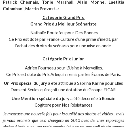
Patrick Chesnais, Tonie Marshall, Alain Monne, Laetitia
Colombani, Martin Provost...:
Catégorie Grand Prix
Grand Prix du Meilleur Scénariste
Nathalie Boutefeu pour
Des Bonnes
Ce Prix est doté par France Culture d’une prime d’inédit, par
l’achat des droits du scénario pour une mise en onde.
Catégorie Prix Junior
Adrien Fourneau pour
L'Usine à Merveilles
.
Ce Prix est doté du Prix Arlequin, remis par les Écrans de Paris.
Un Prix spécial du jury
a été attribué à Sabrina Karine pour
Elles
Dansent Seules
qui reçoit une dotation du Groupe EICAR.
Une Mention spéciale du jury
a été décernée à Romain
Cogitore pour
Nos Résistances
Je m'excuse une nouvelle fois pour la qualité des photos et vidéos... mais
je vous promets que cela changera en 2010 avec de vrais reportages
vidéos filmés avec une vraie caméra (et non un appareil photo comme