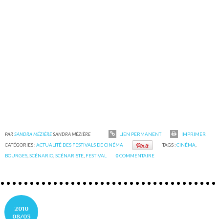
PAR
SANDRA MÉZIÈRE
SANDRA MÉZIÈRE
LIEN PERMANENT
IMPRIMER
CATÉGORIES :
ACTUALITÉ DES FESTIVALS DE CINÉMA
TAGS :
CINÉMA
,
BOURGES
,
SCÉNARIO
,
SCÉNARISTE
,
FESTIVAL
0
COMMENTAIRE
2010
08/03