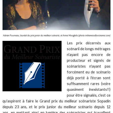
Adrien Fourneau, lauréat du prix junior du meilleur scénario, et Anna Mouglalis (photo inthemoodforcinema.com)
Les prix décernés aux
scénarii de longs métrages
n'ayant pas encore de
producteur et signés de
scénaristes n'ayant pas
forcément eu de scénario
déjà porté à l'écran sont
suffisamment rares (voire
quasiment inexistants!!)
pour être signalés, c'est ce
qu'aspirent à faire le Grand prix du meilleur scénariste Sopadin
depuis 23 ans, et le prix junior du meilleur scénario depuis 12
ans, en mettant ainsi en lumière des scénaristes qui travaillent