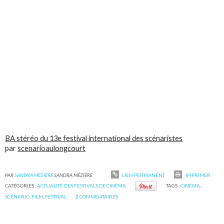
BA stéréo du 13e festival international des scénaristes
par
scenarioaulongcourt
PAR
SANDRA MÉZIÈRE
SANDRA MÉZIÈRE
LIEN PERMANENT
IMPRIMER
CATÉGORIES :
ACTUALITÉ DES FESTIVALS DE CINÉMA
TAGS :
CINÉMA
,
SCÉNARIO
,
FILM
,
FESTIVAL
2
COMMENTAIRES