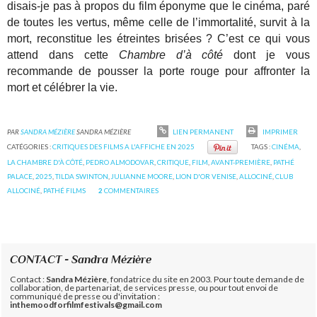
disais-je pas à propos du film éponyme que le cinéma, paré
de toutes les vertus, même celle de l’immortalité, survit à la
mort, reconstitue les étreintes brisées ? C’est ce qui vous
attend dans cette
Chambre d’à côté
dont je vous
recommande de pousser la porte rouge pour affronter la
mort et célébrer la vie.
PAR
SANDRA MÉZIÈRE
SANDRA MÉZIÈRE
LIEN PERMANENT
IMPRIMER
CATÉGORIES :
CRITIQUES DES FILMS A L'AFFICHE EN 2025
TAGS :
CINÉMA
,
LA CHAMBRE D'À CÔTÉ
,
PEDRO ALMODOVAR
,
CRITIQUE
,
FILM
,
AVANT-PREMIÈRE
,
PATHÉ
PALACE
,
2025
,
TILDA SWINTON
,
JULIANNE MOORE
,
LION D'OR VENISE
,
ALLOCINÉ
,
CLUB
ALLOCINÉ
,
PATHÉ FILMS
2
COMMENTAIRES
CONTACT - Sandra Mézière
Contact :
Sandra Mézière
, fondatrice du site en 2003. Pour toute demande de
collaboration, de partenariat, de services presse, ou pour tout envoi de
communiqué de presse ou d'invitation :
inthemoodforfilmfestivals@gmail.com