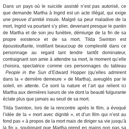
Dans un pays où le suicide assisté n’est pas autorisé, ce
que demande Martha à Ingrid est un acte illégal, qui exige
une preuve d’amitié inouïe. Malgré sa peur maladive de la
mort, Ingrid va pourtant s’y plier, devenant presque le pantin
de Martha et de son jeu funèbre, démiurge de la fin de sa
propre existence et de sa mort. Tilda Swinton est
époustouflante, instillant beaucoup de complexité dans ce
personnage au regard tant tendre tantôt dominateur,
contraignant son amie à attendre sa mort, le moment qu’elle
choisira, spectatrice comme ces personnages du tableau
People in the Sun
d’Edward Hopper (qu’elles admirent
dans la « dernière demeure » de Martha), aveuglés par le
soleil, en attente. Ce sont la nature et l’art qui relient ici
Martha aux dernières lueurs de vie dont la beauté fulgurante
éclate plus que jamais au seuil de sa mort.
Tilda Swinton, lors de la rencontre après le film, a évoqué
l’idée de la « mort avec dignité », et d’un film qui n’est au
fond pas « à propos de la mort mais de diriger sa vie jusqu'à
la fin », soulignant que Martha prend en mains non pas sa