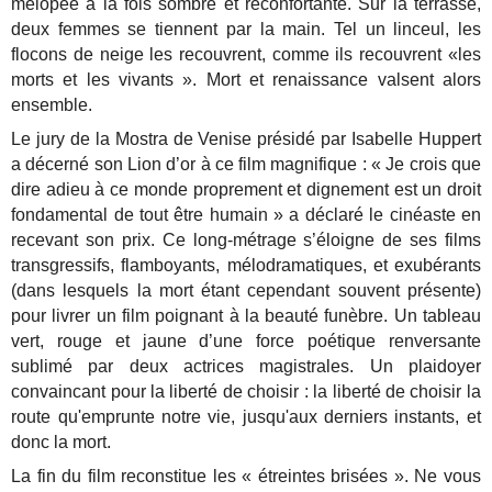
mélopée à la fois sombre et réconfortante. Sur la terrasse,
deux femmes se tiennent par la main. Tel un linceul, les
flocons de neige les recouvrent, comme ils recouvrent «les
morts et les vivants ». Mort et renaissance valsent alors
ensemble.
Le jury de la Mostra de Venise présidé par Isabelle Huppert
a décerné son Lion d’or à ce film magnifique : « Je crois que
dire adieu à ce monde proprement et dignement est un droit
fondamental de tout être humain » a déclaré le cinéaste en
recevant son prix. Ce long-métrage s’éloigne de ses films
transgressifs, flamboyants, mélodramatiques, et exubérants
(dans lesquels la mort étant cependant souvent présente)
pour livrer un film poignant à la beauté funèbre. Un tableau
vert, rouge et jaune d’une force poétique renversante
sublimé par deux actrices magistrales. Un plaidoyer
convaincant pour la liberté de choisir : la liberté de choisir la
route qu'emprunte notre vie, jusqu'aux derniers instants, et
donc la mort.
La fin du film reconstitue les « étreintes brisées ». Ne vous