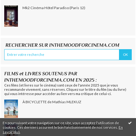
Mk2 Cinéma Hôtel Paradiso (Paris 12)
RECHERCHER SUR INTHEMOODFORCINEMA.COM
FILMS et LIVRES SOUTENUS PAR
INTHEMOODFORCINEMA.COM EN 2025 :
Ces films (et livres sur le cinéma) sont ceux de l'année 2025 que je vous
recommande vivement, sans réserves. Cliquez sur le titre du film (ou du livre)
qui vous intéresse pour accéder au lien vers ma critique de celui-ci.
À BICYCLETTE de Mathias MLEKUZ
En poursuivant votre navigation sur ce site, vous acceptez l'utilisation de
AIMONS-NOUS VIVANTS de Jean-Pierre Améris
cookies. Ces derniers assurent le bon fonctionnement de nos services.
En
savoir plus
.