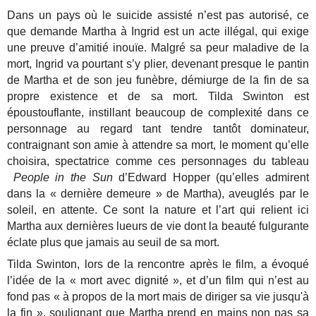
Dans un pays où le suicide assisté n’est pas autorisé, ce
que demande Martha à Ingrid est un acte illégal, qui exige
une preuve d’amitié inouïe. Malgré sa peur maladive de la
mort, Ingrid va pourtant s’y plier, devenant presque le pantin
de Martha et de son jeu funèbre, démiurge de la fin de sa
propre existence et de sa mort. Tilda Swinton est
époustouflante, instillant beaucoup de complexité dans ce
personnage au regard tant tendre tantôt dominateur,
contraignant son amie à attendre sa mort, le moment qu’elle
choisira, spectatrice comme ces personnages du tableau
People in the Sun
d’Edward Hopper (qu’elles admirent
dans la « dernière demeure » de Martha), aveuglés par le
soleil, en attente. Ce sont la nature et l’art qui relient ici
Martha aux dernières lueurs de vie dont la beauté fulgurante
éclate plus que jamais au seuil de sa mort.
Tilda Swinton, lors de la rencontre après le film, a évoqué
l’idée de la « mort avec dignité », et d’un film qui n’est au
fond pas « à propos de la mort mais de diriger sa vie jusqu'à
la fin », soulignant que Martha prend en mains non pas sa