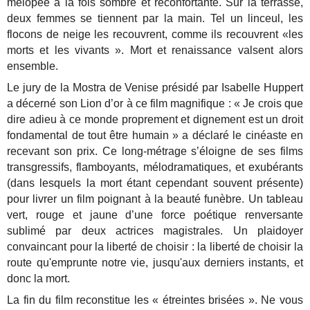
mélopée à la fois sombre et réconfortante. Sur la terrasse,
deux femmes se tiennent par la main. Tel un linceul, les
flocons de neige les recouvrent, comme ils recouvrent «les
morts et les vivants ». Mort et renaissance valsent alors
ensemble.
Le jury de la Mostra de Venise présidé par Isabelle Huppert
a décerné son Lion d’or à ce film magnifique : « Je crois que
dire adieu à ce monde proprement et dignement est un droit
fondamental de tout être humain » a déclaré le cinéaste en
recevant son prix. Ce long-métrage s’éloigne de ses films
transgressifs, flamboyants, mélodramatiques, et exubérants
(dans lesquels la mort étant cependant souvent présente)
pour livrer un film poignant à la beauté funèbre. Un tableau
vert, rouge et jaune d’une force poétique renversante
sublimé par deux actrices magistrales. Un plaidoyer
convaincant pour la liberté de choisir : la liberté de choisir la
route qu'emprunte notre vie, jusqu'aux derniers instants, et
donc la mort.
La fin du film reconstitue les « étreintes brisées ». Ne vous