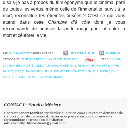
disais-je pas à propos du film éponyme que le cinéma, paré
de toutes les vertus, même celle de l’immortalité, survit à la
mort, reconstitue les étreintes brisées ? C’est ce qui vous
attend dans cette
Chambre d’à côté
dont je vous
recommande de pousser la porte rouge pour affronter la
mort et célébrer la vie.
PAR
SANDRA MÉZIÈRE
SANDRA MÉZIÈRE
LIEN PERMANENT
IMPRIMER
CATÉGORIES :
CRITIQUES DES FILMS A L'AFFICHE EN 2025
TAGS :
CINÉMA
,
LA CHAMBRE D'À CÔTÉ
,
PEDRO ALMODOVAR
,
CRITIQUE
,
FILM
,
AVANT-PREMIÈRE
,
PATHÉ
PALACE
,
2025
,
TILDA SWINTON
,
JULIANNE MOORE
,
LION D'OR VENISE
,
ALLOCINÉ
,
CLUB
ALLOCINÉ
,
PATHÉ FILMS
2
COMMENTAIRES
CONTACT - Sandra Mézière
Contact :
Sandra Mézière
, fondatrice du site en 2003. Pour toute demande de
collaboration, de partenariat, de services presse, ou pour tout envoi de
communiqué de presse ou d'invitation :
inthemoodforfilmfestivals@gmail.com