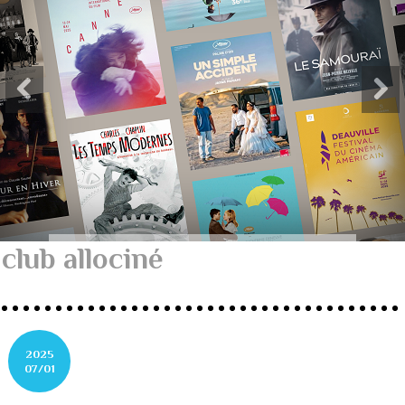
club allociné
2025
07/01