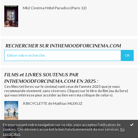
Mk2 Cinéma Hôtel Paradiso (Paris 12)
RECHERCHER SUR INTHEMOODFORCINEMA.COM
FILMS et LIVRES SOUTENUS PAR
INTHEMOODFORCINEMA.COM EN 2025 :
Ces films (et livres sur le cinéma) sont ceux de l'année 2025 que je vous
recommande vivement, sans réserves. Cliquez sur le titre du film (ou du livre)
qui vous intéresse pour accéder au lien vers ma critique de celui-ci.
À BICYCLETTE de Mathias MLEKUZ
En poursuivant votre navigation sur ce site, vous acceptez l'utilisation de
AIMONS-NOUS VIVANTS de Jean-Pierre Améris
cookies. Ces derniers assurent le bon fonctionnement de nos services.
En
savoir plus
.