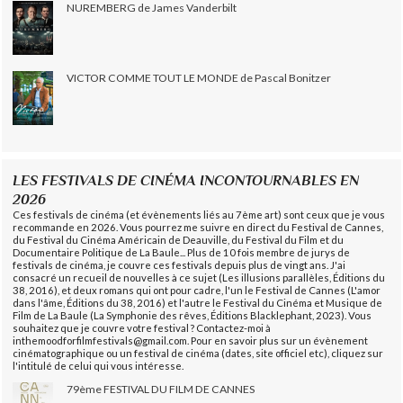
NUREMBERG de James Vanderbilt
VICTOR COMME TOUT LE MONDE de Pascal Bonitzer
LES FESTIVALS DE CINÉMA INCONTOURNABLES EN
2026
Ces festivals de cinéma (et évènements liés au 7ème art) sont ceux que je vous
recommande en 2026. Vous pourrez me suivre en direct du Festival de Cannes,
du Festival du Cinéma Américain de Deauville, du Festival du Film et du
Documentaire Politique de La Baule... Plus de 10 fois membre de jurys de
festivals de cinéma, je couvre ces festivals depuis plus de vingt ans. J'ai
consacré un recueil de nouvelles à ce sujet (Les illusions parallèles, Éditions du
38, 2016), et deux romans qui ont pour cadre, l'un le Festival de Cannes (L'amor
dans l'âme, Éditions du 38, 2016) et l'autre le Festival du Cinéma et Musique de
Film de La Baule (La Symphonie des rêves, Éditions Blacklephant, 2023). Vous
souhaitez que je couvre votre festival ? Contactez-moi à
inthemoodforfilmfestivals@gmail.com. Pour en savoir plus sur un évènement
cinématographique ou un festival de cinéma (dates, site officiel etc), cliquez sur
l'intitulé de celui qui vous intéresse.
79ème FESTIVAL DU FILM DE CANNES