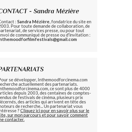
CONTACT - Sandra Mézière
Contact :
Sandra Mézière
, fondatrice du site en
2003. Pour toute demande de collaboration, de
partenariat, de services presse, ou pour tout
envoi de communiqué de presse ou d'invitation :
inthemoodforfilmfestivals@gmail.com
PARTENARIATS
Pour se développer, Inthemoodforcinema.com
recherche actuellement des partenariats.
Inthemoodforcinema.com, ce sont plus de 4000
articles depuis 2003, des centaines de comptes-
rendus de festivals de cinéma, plusieurs prix
décernés, des articles qui arrivent en tête des
moteurs de recherche... Un partenariat vous
intéresse ?
Cliquez ici pour en savoir plus sur le
site, sur mon parcours et pour savoir comment
me contacter.