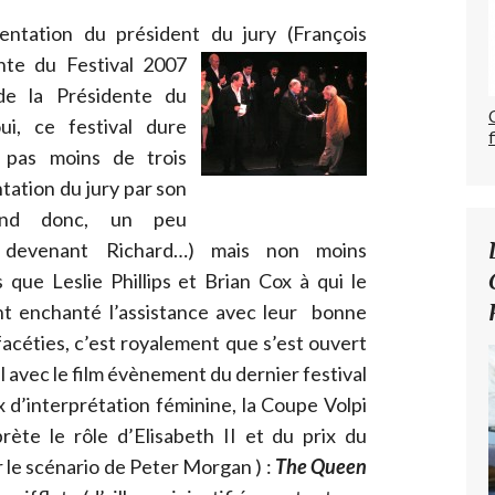
entation du président du jury (François
nte du Festival 2007
de la Présidente du
oui, ce festival dure
 pas moins de trois
tation du jury par son
éand donc, un peu
e devenant Richard…) mais non moins
s que Leslie Phillips et Brian Cox à qui le
nt enchanté l’assistance avec leur bonne
acéties, c’est royalement que s’est ouvert
 avec le film évènement du dernier festival
 d’interprétation féminine, la Coupe Volpi
rète le rôle d’Elisabeth II et du prix du
ur le scénario de Peter Morgan ) :
The Queen