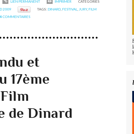
LIEN PERMANENT
IMPRIMER
CATÉGORIES
D 2009
TAGS :
DINARD
,
FESTIVAL
,
JURY
,
FILM
4
COMMENTAIRES
l
ndu et
u 17ème
 Film
e de Dinard