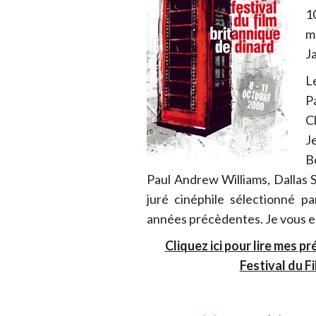
1
m
J
L
P
C
J
B
Paul Andrew Williams, Dallas S
juré cinéphile sélectionné p
années précèdentes. Je vous en
Cliquez ici pour lire mes 
Festival du F