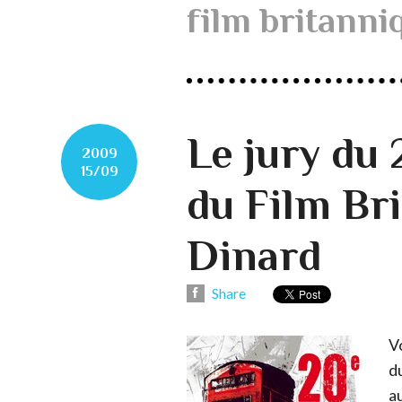
film britanni
Le jury du
2009
15/09
du Film Br
Dinard
Share
V
d
a