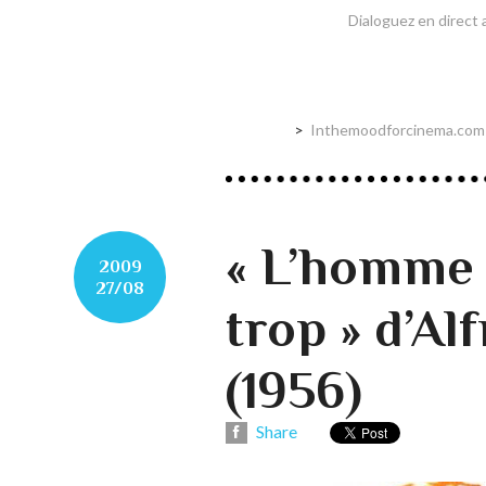
Dialoguez en direct 
Inthemoodforcinema.com e
« L’homme 
2009
27/08
trop » d’Al
(1956)
Share