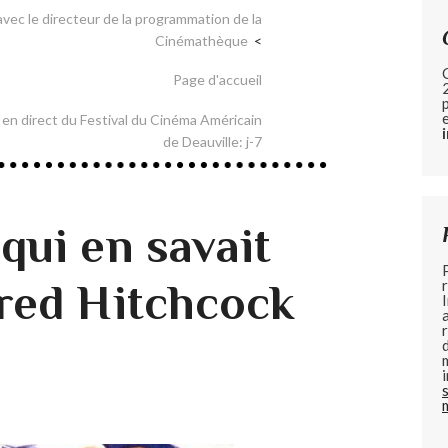
avec le directeur de la programmation de la
Cinémathèque
Page d'accueil
n direct du Festival du Cinéma Américain
de Deauville: j-7
qui en savait
fred Hitchcock