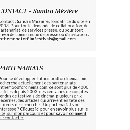
CONTACT - Sandra Mézière
Contact :
Sandra Mézière
, fondatrice du site en
2003. Pour toute demande de collaboration, de
partenariat, de services presse, ou pour tout
envoi de communiqué de presse ou d'invitation :
inthemoodforfilmfestivals@gmail.com
PARTENARIATS
Pour se développer, Inthemoodforcinema.com
recherche actuellement des partenariats.
Inthemoodforcinema.com, ce sont plus de 4000
articles depuis 2003, des centaines de comptes-
rendus de festivals de cinéma, plusieurs prix
décernés, des articles qui arrivent en tête des
moteurs de recherche... Un partenariat vous
intéresse ?
Cliquez ici pour en savoir plus sur le
site, sur mon parcours et pour savoir comment
me contacter.