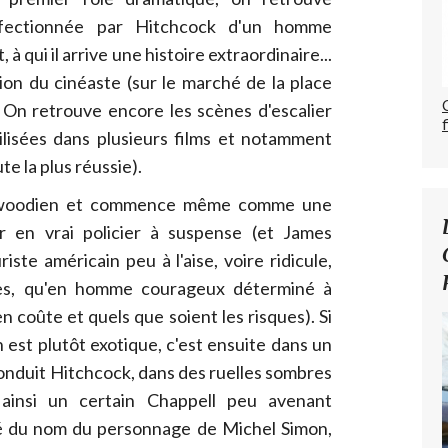
affectionnée par Hitchcock d'un homme
, à qui il arrive une histoire extraordinaire...
tion du cinéaste (sur le marché de la place
On retrouve encore les scènes d'escalier
ilisées dans plusieurs films et notamment
te la plus réussie).
llywoodien et commence même comme une
 en vrai policier à suspense (et James
iste américain peu à l'aise, voire ridicule,
es, qu'en homme courageux déterminé à
 en coûte et quels que soient les risques). Si
 est plutôt exotique, c'est ensuite dans un
onduit Hitchcock, dans des ruelles sombres
 ainsi un certain Chappell peu avenant
piré du nom du personnage de Michel Simon,