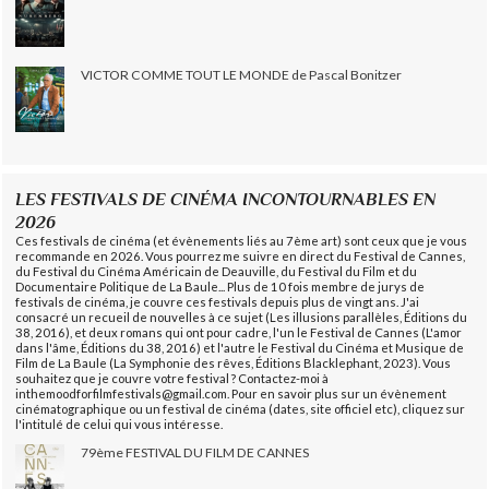
VICTOR COMME TOUT LE MONDE de Pascal Bonitzer
LES FESTIVALS DE CINÉMA INCONTOURNABLES EN
2026
Ces festivals de cinéma (et évènements liés au 7ème art) sont ceux que je vous
recommande en 2026. Vous pourrez me suivre en direct du Festival de Cannes,
du Festival du Cinéma Américain de Deauville, du Festival du Film et du
Documentaire Politique de La Baule... Plus de 10 fois membre de jurys de
festivals de cinéma, je couvre ces festivals depuis plus de vingt ans. J'ai
consacré un recueil de nouvelles à ce sujet (Les illusions parallèles, Éditions du
38, 2016), et deux romans qui ont pour cadre, l'un le Festival de Cannes (L'amor
dans l'âme, Éditions du 38, 2016) et l'autre le Festival du Cinéma et Musique de
Film de La Baule (La Symphonie des rêves, Éditions Blacklephant, 2023). Vous
souhaitez que je couvre votre festival ? Contactez-moi à
inthemoodforfilmfestivals@gmail.com. Pour en savoir plus sur un évènement
cinématographique ou un festival de cinéma (dates, site officiel etc), cliquez sur
l'intitulé de celui qui vous intéresse.
79ème FESTIVAL DU FILM DE CANNES