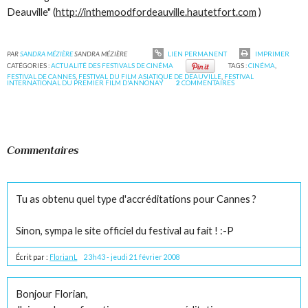
Deauville" (
http://inthemoodfordeauville.hautetfort.com
)
PAR
SANDRA MÉZIÈRE
SANDRA MÉZIÈRE
LIEN PERMANENT
IMPRIMER
CATÉGORIES :
ACTUALITÉ DES FESTIVALS DE CINÉMA
TAGS :
CINÉMA
,
FESTIVAL DE CANNES
,
FESTIVAL DU FILM ASIATIQUE DE DEAUVILLE
,
FESTIVAL
INTERNATIONAL DU PREMIER FILM D'ANNONAY
2
COMMENTAIRES
Commentaires
Tu as obtenu quel type d'accréditations pour Cannes ?
Sinon, sympa le site officiel du festival au fait ! :-P
Écrit par :
FlorianL
23h43
-
jeudi 21
février 2008
Bonjour Florian,