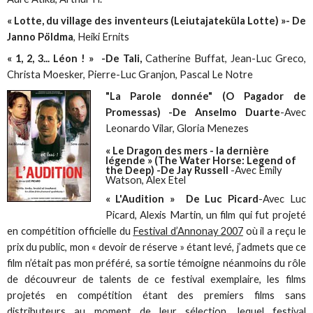
« Lotte, du village des inventeurs (Leiutajateküla Lotte) »- De
Janno Pöldma
, Heiki Ernits
« 1, 2, 3... Léon ! » -De Tali,
Catherine Buffat, Jean-Luc Greco,
Christa Moesker, Pierre-Luc Granjon, Pascal Le Notre
"La Parole donnée" (O Pagador de
Promessas) -De Anselmo Duarte
-Avec
Leonardo Vilar, Gloria Menezes
« Le Dragon des mers - la dernière
légende » (The Water Horse: Legend of
the Deep) -De Jay Russell
-Avec Emily
Watson, Alex Etel
« L'Audition » De Luc Picard
-Avec Luc
Picard, Alexis Martin, un film qui fut projeté
en compétition officielle du
Festival d’Annonay 2007
où il a reçu le
prix du public, mon « devoir de réserve » étant levé, j’admets que ce
film n’était pas mon préféré, sa sortie témoigne néanmoins du rôle
de découvreur de talents de ce festival exemplaire, les films
projetés en compétition étant des premiers films sans
distributeurs au moment de leur sélection, lequel festival