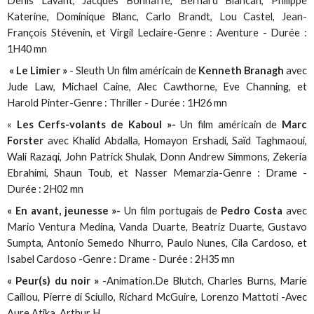
Denis Lavant, Jacques Bonnaffé, Bernard Blancan, Philippe
Katerine, Dominique Blanc, Carlo Brandt, Lou Castel, Jean-
François Stévenin, et Virgil Leclaire-Genre : Aventure - Durée :
1H40 mn
« Le Limier »
- Sleuth Un film américain de
Kenneth Branagh
avec
Jude Law, Michael Caine, Alec Cawthorne, Eve Channing, et
Harold Pinter-Genre : Thriller - Durée : 1H26 mn
«
Les Cerfs-volants de Kaboul »-
Un film américain de
Marc
Forster
avec Khalid Abdalla, Homayon Ershadi, Saïd Taghmaoui,
Wali Razaqi, John Patrick Shulak, Donn Andrew Simmons, Zekeria
Ebrahimi, Shaun Toub, et Nasser Memarzia-Genre : Drame -
Durée : 2H02 mn
« En avant, jeunesse »-
Un film portugais de
Pedro Costa
avec
Mario Ventura Medina, Vanda Duarte, Beatriz Duarte, Gustavo
Sumpta, Antonio Semedo Nhurro, Paulo Nunes, Cila Cardoso, et
Isabel Cardoso -Genre : Drame - Durée : 2H35 mn
« Peur(s) du noir »
-Animation.De Blutch, Charles Burns, Marie
Caillou, Pierre di Sciullo, Richard McGuire, Lorenzo Mattoti -Avec
Aure Atika, Arthur H.