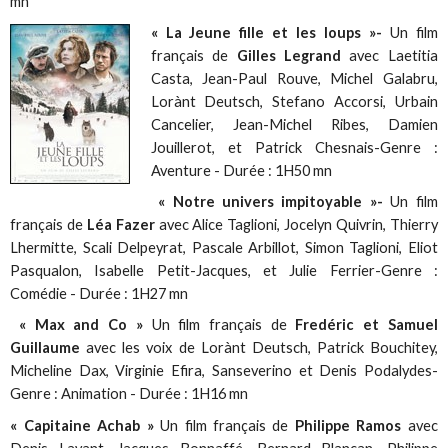
mn
« La Jeune fille et les loups »-
Un film
français de
Gilles Legrand
avec Laetitia
Casta, Jean-Paul Rouve, Michel Galabru,
Lorànt Deutsch, Stefano Accorsi, Urbain
Cancelier, Jean-Michel Ribes, Damien
Jouillerot, et Patrick Chesnais-Genre :
Aventure - Durée : 1H50 mn
« Notre univers impitoyable »-
Un film
français de
Léa Fazer
avec Alice Taglioni, Jocelyn Quivrin, Thierry
Lhermitte, Scali Delpeyrat, Pascale Arbillot, Simon Taglioni, Eliot
Pasqualon, Isabelle Petit-Jacques, et Julie Ferrier-Genre :
Comédie - Durée : 1H27 mn
« Max and Co »
Un film français de
Fredéric et Samuel
Guillaume
avec les voix de Lorànt Deutsch, Patrick Bouchitey,
Micheline Dax, Virginie Efira, Sanseverino et Denis Podalydes-
Genre : Animation - Durée : 1H16 mn
« Capitaine Achab »
Un film français de
Philippe Ramos
avec