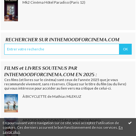
Mk2 Cinéma Hôtel Paradiso (Paris 12)
RECHERCHER SUR INTHEMOODFORCINEMA.COM
FILMS et LIVRES SOUTENUS PAR
INTHEMOODFORCINEMA.COM EN 2025 :
Ces films (et livres sur le cinéma) sont ceux de l'année 2025 que je vous
recommande vivement, sans réserves. Cliquez sur le titre du film (ou du livre)
qui vous intéresse pour accéder au lien vers ma critique de celui-ci.
À BICYCLETTE de Mathias MLEKUZ
AIMONS-NOUS VIVANTS de Jean-Pierre Améris
En poursuivant votre navigation sur ce site, vous acceptez l'utilisation de
cookies. Ces derniers assurent le bon fonctionnement de nos services.
En
savoir plus
.