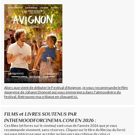
Alors que vient de débuter le Festival d'Avignon, je vous recommande le film
éponyme de Johann Dionnet qui vous immergera dans l'atmosphère du
festival. Retrouvez ma critique en cliquant ici.
FILMS et LIVRES SOUTENUS PAR
INTHEMOODFORCINEMA.COM EN 2026 :
Ces films (et livres sur le cinéma) sont ceux de l'année 2026 que je vous
recommande vivement, sans réserves. Cliquez sur le titre du film (ou du livre)
qui vous intéresse pour accéder au lien vers ma critique de celui-ci.