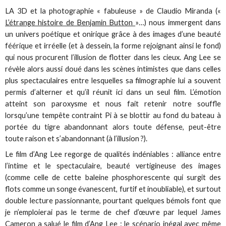
LA 3D et la photographie « fabuleuse » de Claudio Miranda («
L’étrange histoire de Benjamin Button
»…) nous immergent dans
un univers poétique et onirique grâce à des images d’une beauté
féérique et irréelle (et à dessein, la forme rejoignant ainsi le fond)
qui nous procurent l’illusion de flotter dans les cieux. Ang Lee se
révèle alors aussi doué dans les scènes intimistes que dans celles
plus spectaculaires entre lesquelles sa filmographie lui a souvent
permis d’alterner et qu’il réunit ici dans un seul film. L’émotion
atteint son paroxysme et nous fait retenir notre souffle
lorsqu’une tempête contraint Pi à se blottir au fond du bateau à
portée du tigre abandonnant alors toute défense, peut-être
toute raison et s’abandonnant (à l’illusion ?).
Le film d’Ang Lee regorge de qualités indéniables : alliance entre
l’intime et le spectaculaire, beauté vertigineuse des images
(comme celle de cette baleine phosphorescente qui surgit des
flots comme un songe évanescent, furtif et inoubliable), et surtout
double lecture passionnante, pourtant quelques bémols font que
je n’emploierai pas le terme de chef d’œuvre par lequel James
Cameron a salué le film d’Ang Lee : le scénario inégal avec même