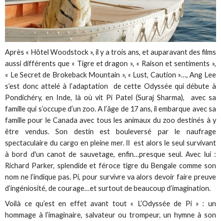
Après « Hôtel Woodstock », il y a trois ans, et auparavant des films
aussi différents que « Tigre et dragon », « Raison et sentiments »,
« Le Secret de Brokeback Mountain », « Lust, Caution »…, Ang Lee
s’est donc attelé à l’adaptation de cette Odyssée qui débute à
Pondichéry, en Inde, là où vit Pi Patel (Suraj Sharma), avec sa
famille qui s’occupe d’un zoo. A l’âge de 17 ans, il embarque avec sa
famille pour le Canada avec tous les animaux du zoo destinés à y
être vendus. Son destin est bouleversé par le naufrage
spectaculaire du cargo en pleine mer. Il est alors le seul survivant
à bord d'un canot de sauvetage, enfin…presque seul. Avec lui :
Richard Parker, splendide et féroce tigre du Bengale comme son
nom ne l’indique pas. Pi, pour survivre va alors devoir faire preuve
d’ingéniosité, de courage…et surtout de beaucoup d’imagination.
Voilà ce qu’est en effet avant tout « L’Odyssée de Pi » : un
hommage à l’imaginaire, salvateur ou trompeur, un hymne à son