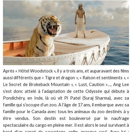
Après « Hôtel Woodstock », il y a trois ans, et auparavant des films
aussi différents que « Tigre et dragon », « Raison et sentiments », «
Le Secret de Brokeback Mountain », « Lust, Caution »…, Ang Lee
s’est donc attelé à l’adaptation de cette Odyssée qui débute à
Pondichéry, en Inde, là où vit Pi Patel (Suraj Sharma), avec sa
famille qui s’occupe d’un zoo. A l’âge de 17 ans, il embarque avec sa
famille pour le Canada avec tous les animaux du zoo destinés à y
être vendus. Son destin est bouleversé par le naufrage
spectaculaire du cargo en pleine mer. Il est alors le seul survivant à
bord d'un canot de sauvetage, enfin…presque seul. Avec lui :