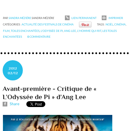
PAR
SANDRA MÉZIÈRE
SANDRA MÉZIÈRE
LIEN PERMANENT
IMPRIMER
CATÉGORIES :
ACTUALITÉ DES FESTIVALS DE CINÉMA
TAGS :
NOËL
,
CINÉMA
,
FILM
,
TOILES ENCHANTÉES
,
L'ODYSSÉE DE PI
,
ANG LEE
,
L'HOMME QUI RIT
,
LES TOILES
ENCHANTÉES
0
COMMENTAIRE
2012
02/12
Avant-première - Critique de «
L’Odyssée de Pi » d’Ang Lee
Share