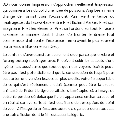
3D nous donne l’impression d’approcher réellement (impression
qui culminera lors du vol d’une nuée de poissons, Ang Lee a même
changé de format pour l’occasion). Puis, vient le temps du
naufrage…et du face-à-face entre Pi et Richard Parker, Pi et son
imaginaire, Pi et les éléments, Pi et sa foi donc surtout Pi face à
lui-même, la manière dont il choisi d’affronter le drame tout
comme nous d’affronter l’existence : en croyant le plus souvent
(au cinéma, à l’illusion, en un Dieu).
Le conte ne s’avère ainsi pas seulement cruel parce que le zèbre et
l'orang-outang naufragés avec Pi doivent subir les assauts d’une
hyène mais aussi parce que tout ce que nous voyons n’existe peut-
être pas, n’est potentiellement que la construction de l’esprit pour
supporter une version beaucoup plus cruelle, voire insupportable
de ce qui s’est réellement produit (comme, peut-être, la propre
animalité de Pi dont le tigre serait alors la métaphore), à l’image de
cette île perdue où débarque Pi, en apparence enchanteresse et
en réalité carnivore. Tout n’est qu’affaire de perception, de point
de vue… à l’image du cinéma, une autre « croyance » ou en tout cas
une autre illusion dont le film est aussi l’allégorie.