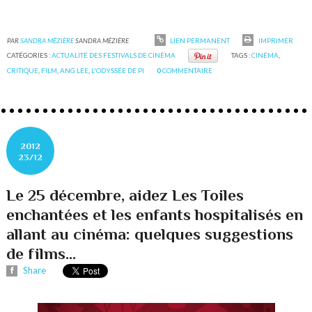
PAR
SANDRA MÉZIÈRE
SANDRA MÉZIÈRE
LIEN PERMANENT
IMPRIMER
CATÉGORIES :
ACTUALITÉ DES FESTIVALS DE CINÉMA
TAGS :
CINÉMA
,
CRITIQUE
,
FILM
,
ANG LEE
,
L'ODYSSÉE DE PI
0
COMMENTAIRE
2012
23/12
Le 25 décembre, aidez Les Toiles
enchantées et les enfants hospitalisés en
allant au cinéma: quelques suggestions
de films...
Share