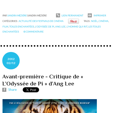
PAR
SANDRA MÉZIÈRE
SANDRA MÉZIÈRE
LIEN PERMANENT
IMPRIMER
CATÉGORIES :
ACTUALITÉ DES FESTIVALS DE CINÉMA
TAGS :
NOËL
,
CINÉMA
,
FILM
,
TOILES ENCHANTÉES
,
L'ODYSSÉE DE PI
,
ANG LEE
,
L'HOMME QUI RIT
,
LES TOILES
ENCHANTÉES
0
COMMENTAIRE
2012
02/12
Avant-première - Critique de «
L’Odyssée de Pi » d’Ang Lee
Share