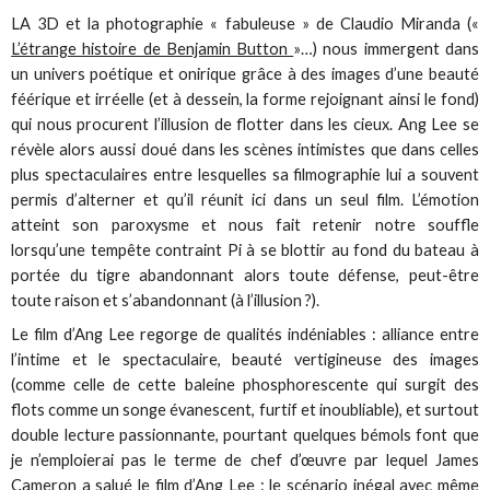
LA 3D et la photographie « fabuleuse » de Claudio Miranda («
L’étrange histoire de Benjamin Button
»…) nous immergent dans
un univers poétique et onirique grâce à des images d’une beauté
féérique et irréelle (et à dessein, la forme rejoignant ainsi le fond)
qui nous procurent l’illusion de flotter dans les cieux. Ang Lee se
révèle alors aussi doué dans les scènes intimistes que dans celles
plus spectaculaires entre lesquelles sa filmographie lui a souvent
permis d’alterner et qu’il réunit ici dans un seul film. L’émotion
atteint son paroxysme et nous fait retenir notre souffle
lorsqu’une tempête contraint Pi à se blottir au fond du bateau à
portée du tigre abandonnant alors toute défense, peut-être
toute raison et s’abandonnant (à l’illusion ?).
Le film d’Ang Lee regorge de qualités indéniables : alliance entre
l’intime et le spectaculaire, beauté vertigineuse des images
(comme celle de cette baleine phosphorescente qui surgit des
flots comme un songe évanescent, furtif et inoubliable), et surtout
double lecture passionnante, pourtant quelques bémols font que
je n’emploierai pas le terme de chef d’œuvre par lequel James
Cameron a salué le film d’Ang Lee : le scénario inégal avec même