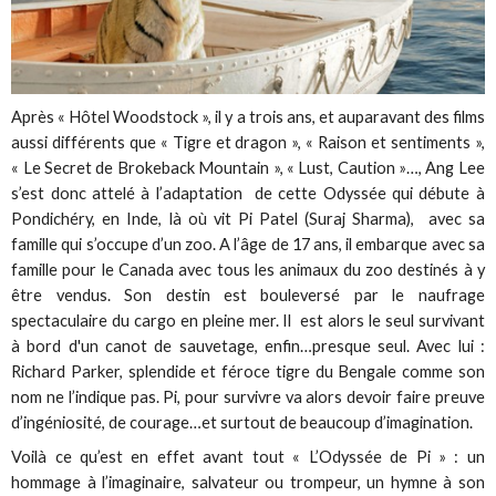
Après « Hôtel Woodstock », il y a trois ans, et auparavant des films
aussi différents que « Tigre et dragon », « Raison et sentiments »,
« Le Secret de Brokeback Mountain », « Lust, Caution »…, Ang Lee
s’est donc attelé à l’adaptation de cette Odyssée qui débute à
Pondichéry, en Inde, là où vit Pi Patel (Suraj Sharma), avec sa
famille qui s’occupe d’un zoo. A l’âge de 17 ans, il embarque avec sa
famille pour le Canada avec tous les animaux du zoo destinés à y
être vendus. Son destin est bouleversé par le naufrage
spectaculaire du cargo en pleine mer. Il est alors le seul survivant
à bord d'un canot de sauvetage, enfin…presque seul. Avec lui :
Richard Parker, splendide et féroce tigre du Bengale comme son
nom ne l’indique pas. Pi, pour survivre va alors devoir faire preuve
d’ingéniosité, de courage…et surtout de beaucoup d’imagination.
Voilà ce qu’est en effet avant tout « L’Odyssée de Pi » : un
hommage à l’imaginaire, salvateur ou trompeur, un hymne à son