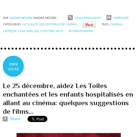
PAR
SANDRA MÉZIÈRE
SANDRA MÉZIÈRE
LIEN PERMANENT
IMPRIMER
CATÉGORIES :
ACTUALITÉ DES FESTIVALS DE CINÉMA
TAGS :
CINÉMA
,
CRITIQUE
,
FILM
,
ANG LEE
,
L'ODYSSÉE DE PI
0
COMMENTAIRE
2012
23/12
Le 25 décembre, aidez Les Toiles
enchantées et les enfants hospitalisés en
allant au cinéma: quelques suggestions
de films...
Share