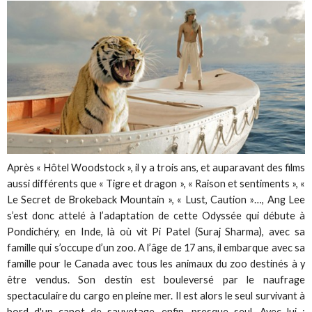
Après « Hôtel Woodstock », il y a trois ans, et auparavant des films
aussi différents que « Tigre et dragon », « Raison et sentiments », «
Le Secret de Brokeback Mountain », « Lust, Caution »…, Ang Lee
s’est donc attelé à l’adaptation de cette Odyssée qui débute à
Pondichéry, en Inde, là où vit Pi Patel (Suraj Sharma), avec sa
famille qui s’occupe d’un zoo. A l’âge de 17 ans, il embarque avec sa
famille pour le Canada avec tous les animaux du zoo destinés à y
être vendus. Son destin est bouleversé par le naufrage
spectaculaire du cargo en pleine mer. Il est alors le seul survivant à
bord d'un canot de sauvetage, enfin…presque seul. Avec lui :