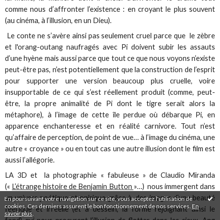
comme nous d’affronter l’existence : en croyant le plus souvent
(au cinéma, à l’illusion, en un Dieu).
Le conte ne s’avère ainsi pas seulement cruel parce que le zèbre
et l'orang-outang naufragés avec Pi doivent subir les assauts
d’une hyène mais aussi parce que tout ce que nous voyons n’existe
peut-être pas, n’est potentiellement que la construction de l’esprit
pour supporter une version beaucoup plus cruelle, voire
insupportable de ce qui s’est réellement produit (comme, peut-
être, la propre animalité de Pi dont le tigre serait alors la
métaphore), à l’image de cette île perdue où débarque Pi, en
apparence enchanteresse et en réalité carnivore. Tout n’est
qu’affaire de perception, de point de vue… à l’image du cinéma, une
autre « croyance » ou en tout cas une autre illusion dont le film est
aussi l’allégorie.
LA 3D et la photographie « fabuleuse » de Claudio Miranda
(«
L’étrange histoire de Benjamin Button
»…) nous immergent dans
un univers poétique et onirique grâce à des images d’une beauté
En poursuivant votre navigation sur ce site, vous acceptez l'utilisation de
cookies. Ces derniers assurent le bon fonctionnement de nos services.
En
féérique et irréelle (et à dessein, la forme rejoignant ainsi le
savoir plus
.