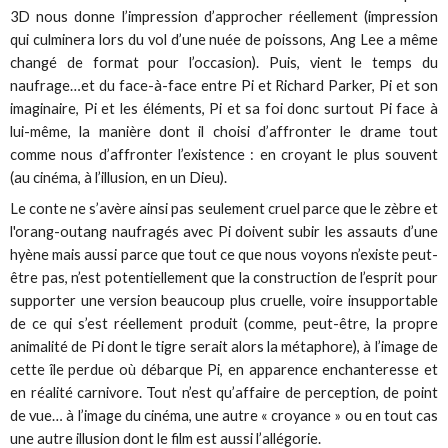
3D nous donne l’impression d’approcher réellement (impression
qui culminera lors du vol d’une nuée de poissons, Ang Lee a même
changé de format pour l’occasion). Puis, vient le temps du
naufrage…et du face-à-face entre Pi et Richard Parker, Pi et son
imaginaire, Pi et les éléments, Pi et sa foi donc surtout Pi face à
lui-même, la manière dont il choisi d’affronter le drame tout
comme nous d’affronter l’existence : en croyant le plus souvent
(au cinéma, à l’illusion, en un Dieu).
Le conte ne s’avère ainsi pas seulement cruel parce que le zèbre et
l'orang-outang naufragés avec Pi doivent subir les assauts d’une
hyène mais aussi parce que tout ce que nous voyons n’existe peut-
être pas, n’est potentiellement que la construction de l’esprit pour
supporter une version beaucoup plus cruelle, voire insupportable
de ce qui s’est réellement produit (comme, peut-être, la propre
animalité de Pi dont le tigre serait alors la métaphore), à l’image de
cette île perdue où débarque Pi, en apparence enchanteresse et
en réalité carnivore. Tout n’est qu’affaire de perception, de point
de vue… à l’image du cinéma, une autre « croyance » ou en tout cas
une autre illusion dont le film est aussi l’allégorie.