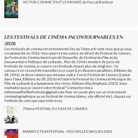
VICTOR COMME TOUT LE MONDE de Pascal Bonitzer
LES FESTIVALS DE CINÉMA INCONTOURNABLES EN
2026
Ces festivals de cinéma (et évènements liés au 7ème art) sont ceux que je vous
recommande en 2026. Vous pourrez me suivre en direct du Festival de Cannes,
du Festival du Cinéma Américain de Deauville, du Festival du Film et du
Documentaire Politique de La Baule... Plus de 10 fois membre de jurys de
festivals de cinéma, je couvre ces festivals depuis plus de vingt ans. J'ai
consacré un recueil de nouvelles à ce sujet (Les illusions parallèles, Éditions du
38, 2016), et deux romans qui ont pour cadre, l'un le Festival de Cannes (L'amor
dans l'âme, Éditions du 38, 2016) et l'autre le Festival du Cinéma et Musique de
Film de La Baule (La Symphonie des rêves, Éditions Blacklephant, 2023). Vous
souhaitez que je couvre votre festival ? Contactez-moi à
inthemoodforfilmfestivals@gmail.com. Pour en savoir plus sur un évènement
cinématographique ou un festival de cinéma (dates, site officiel etc), cliquez sur
l'intitulé de celui qui vous intéresse.
79ème FESTIVAL DU FILM DE CANNES
BIARRITZ FILM FESTIVAL - NOUVELLES VAGUES 2026