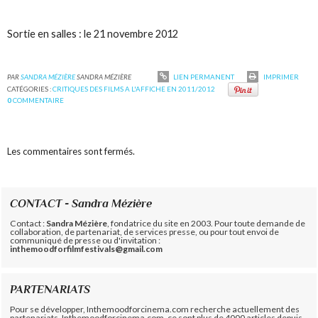
Sortie en salles : le 21 novembre 2012
PAR
SANDRA MÉZIÈRE
SANDRA MÉZIÈRE
LIEN PERMANENT
IMPRIMER
CATÉGORIES :
CRITIQUES DES FILMS A L'AFFICHE EN 2011/2012
0
COMMENTAIRE
Les commentaires sont fermés.
CONTACT - Sandra Mézière
Contact :
Sandra Mézière
, fondatrice du site en 2003. Pour toute demande de
collaboration, de partenariat, de services presse, ou pour tout envoi de
communiqué de presse ou d'invitation :
inthemoodforfilmfestivals@gmail.com
PARTENARIATS
Pour se développer, Inthemoodforcinema.com recherche actuellement des
partenariats. Inthemoodforcinema.com, ce sont plus de 4000 articles depuis