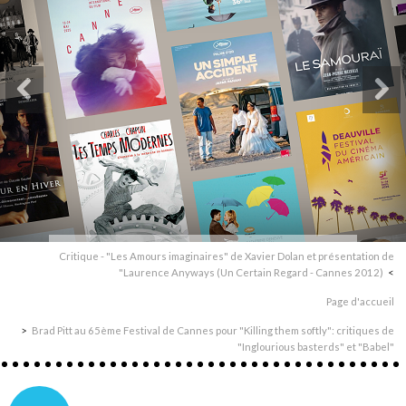
Critique - "Les Amours imaginaires" de Xavier Dolan et présentation de
"Laurence Anyways (Un Certain Regard - Cannes 2012)
Page d'accueil
Brad Pitt au 65ème Festival de Cannes pour "Killing them softly": critiques de
"Inglourious basterds" et "Babel"