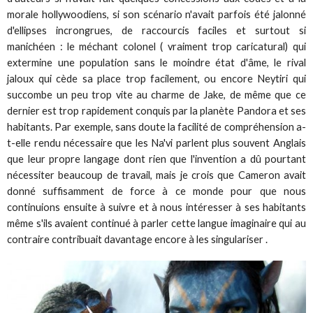
morale hollywoodiens, si son scénario n'avait parfois été jalonné
d'ellipses incrongrues, de raccourcis faciles et surtout si
manichéen : le méchant colonel ( vraiment trop caricatural) qui
extermine une population sans le moindre état d'âme, le rival
jaloux qui cède sa place trop facilement, ou encore Neytiri qui
succombe un peu trop vite au charme de Jake, de même que ce
dernier est trop rapidement conquis par la planète Pandora et ses
habitants. Par exemple, sans doute la facilité de compréhension a-
t-elle rendu nécessaire que les Na'vi parlent plus souvent Anglais
que leur propre langage dont rien que l'invention a dû pourtant
nécessiter beaucoup de travail, mais je crois que Cameron avait
donné suffisamment de force à ce monde pour que nous
continuions ensuite à suivre et à nous intéresser à ses habitants
même s'ils avaient continué à parler cette langue imaginaire qui au
contraire contribuait davantage encore à les singulariser .