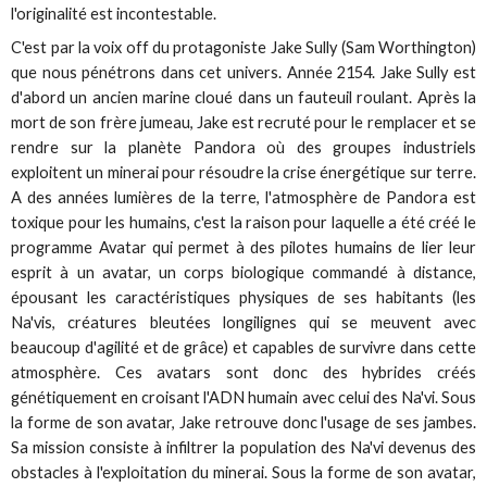
l'originalité est incontestable.
C'est par la voix off du protagoniste Jake Sully (Sam Worthington)
que nous pénétrons dans cet univers. Année 2154. Jake Sully est
d'abord un ancien marine cloué dans un fauteuil roulant. Après la
mort de son frère jumeau, Jake est recruté pour le remplacer et se
rendre sur la planète Pandora où des groupes industriels
exploitent un minerai pour résoudre la crise énergétique sur terre.
A des années lumières de la terre, l'atmosphère de Pandora est
toxique pour les humains, c'est la raison pour laquelle a été créé le
programme Avatar qui permet à des pilotes humains de lier leur
esprit à un avatar, un corps biologique commandé à distance,
épousant les caractéristiques physiques de ses habitants (les
Na'vis, créatures bleutées longilignes qui se meuvent avec
beaucoup d'agilité et de grâce) et capables de survivre dans cette
atmosphère. Ces avatars sont donc des hybrides créés
génétiquement en croisant l'ADN humain avec celui des Na'vi. Sous
la forme de son avatar, Jake retrouve donc l'usage de ses jambes.
Sa mission consiste à infiltrer la population des Na'vi devenus des
obstacles à l'exploitation du minerai. Sous la forme de son avatar,