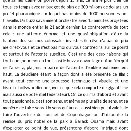
que James Cameron porte depuis 15 ans. Le film le plus cher de
tous les temps avec un budget de plus de 300 millions de dollars, un
projet pharaonique sur lequel pas moins de 1000 personnes ont
travaillé. Un buzz savamment orchestré avec 15 minutes projetées
dans le monde entier le 21 août dernier. La contrepartie de tout
cela : une attente énorme et une quasi-obligation d'être la
hauteur des sommes colossales investies (le rêve n'a pas de prix
me direz-vous et ce n'est pas moi qui vous contredirai sur ce point)
et surtout de l'attente suscitée. C'est une des deux raisons qui
font que (pour moi en tout cas) le buzz a davantage nui au film qu'il
ne l'a servi, plaçant la barre de l'attente d'emblée extrêmement
haut. La deuxième étant la façon dont a été présenté ce film :
avant tout comme une prouesse technique et visuelle et une
histoire hollywoodienne (avec ce que cela comporte de gigantisme
mais aussi de potentiel fédérateur). Or, ce qui m'a d'abord et avant
tout passionnée, c'est son sens, et même sa pluralité de sens, et sa
manière de faire sens. Un sens qui aurait aussi bien pu lui valoir de
faire l'ouverture du sommet de Copenhague ou d'introduire la
remise du prix nobel de la paix à Barack Obama mais avant
d'expliciter ce point de vue, présentons d'abord l'intrigue dont