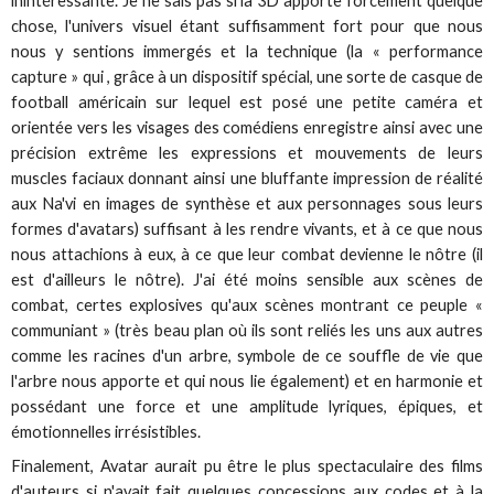
inintéressante. Je ne sais pas si la 3D apporte forcément quelque
chose, l'univers visuel étant suffisamment fort pour que nous
nous y sentions immergés et la technique (la « performance
capture » qui , grâce à un dispositif spécial, une sorte de casque de
football américain sur lequel est posé une petite caméra et
orientée vers les visages des comédiens enregistre ainsi avec une
précision extrême les expressions et mouvements de leurs
muscles faciaux donnant ainsi une bluffante impression de réalité
aux Na'vi en images de synthèse et aux personnages sous leurs
formes d'avatars) suffisant à les rendre vivants, et à ce que nous
nous attachions à eux, à ce que leur combat devienne le nôtre (il
est d'ailleurs le nôtre). J'ai été moins sensible aux scènes de
combat, certes explosives qu'aux scènes montrant ce peuple «
communiant » (très beau plan où ils sont reliés les uns aux autres
comme les racines d'un arbre, symbole de ce souffle de vie que
l'arbre nous apporte et qui nous lie également) et en harmonie et
possédant une force et une amplitude lyriques, épiques, et
émotionnelles irrésistibles.
Finalement, Avatar aurait pu être le plus spectaculaire des films
d'auteurs si n'avait fait quelques concessions aux codes et à la