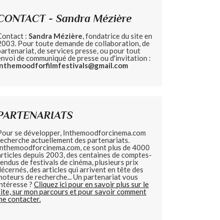
CONTACT - Sandra Mézière
Contact :
Sandra Mézière
, fondatrice du site en
2003. Pour toute demande de collaboration, de
partenariat, de services presse, ou pour tout
envoi de communiqué de presse ou d'invitation :
inthemoodforfilmfestivals@gmail.com
PARTENARIATS
Pour se développer, Inthemoodforcinema.com
recherche actuellement des partenariats.
Inthemoodforcinema.com, ce sont plus de 4000
articles depuis 2003, des centaines de comptes-
rendus de festivals de cinéma, plusieurs prix
décernés, des articles qui arrivent en tête des
moteurs de recherche... Un partenariat vous
intéresse ?
Cliquez ici pour en savoir plus sur le
site, sur mon parcours et pour savoir comment
me contacter.