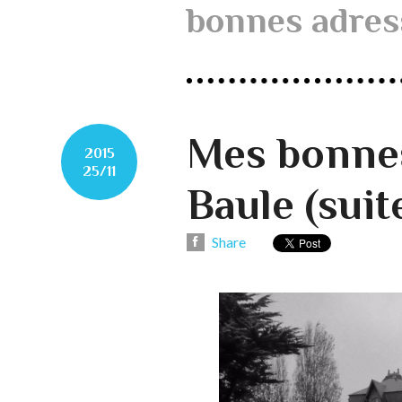
bonnes adres
Mes bonnes
2015
25/11
Baule (suit
Share