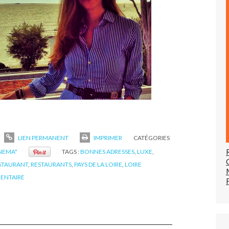
LIEN PERMANENT
IMPRIMER
CATÉGORIES
INEMA"
TAGS :
BONNES ADRESSES
,
LUXE
,
STAURANT
,
RESTAURANTS
,
PAYS DE LA LOIRE
,
LOIRE
ENTAIRE