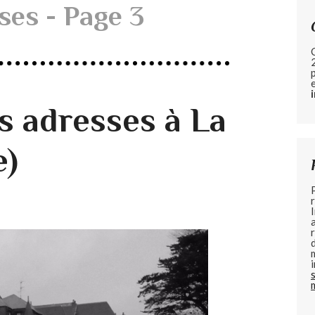
ses - Page 3
 adresses à La
e)