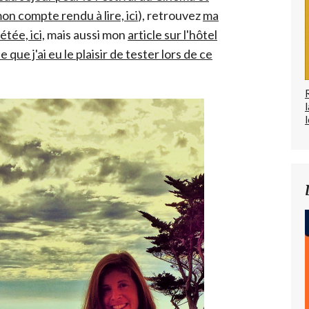
n compte rendu à lire, ici
), retrouvez
ma
tée, ici,
mais aussi mon
article sur l'hôtel
que j'ai eu le plaisir de tester lors de ce
l