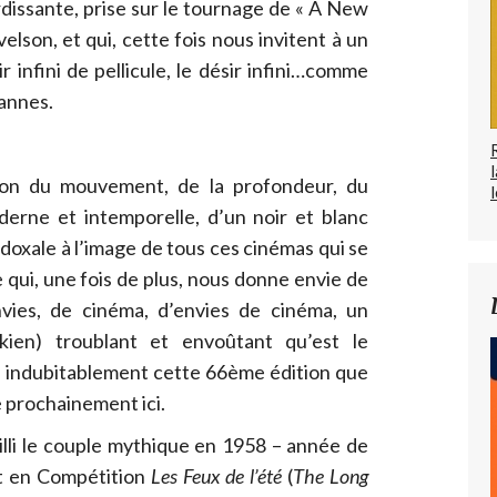
dissante, prise sur le tournage de « A New
elson, et qui, cette fois nous invitent à un
r infini de pellicule, le désir infini…comme
Cannes.
sion du mouvement, de la profondeur, du
l
erne et intemporelle, d’un noir et blanc
oxale à l’image de tous ces cinémas qui se
 qui, une fois de plus, nous donne envie de
envies, de cinéma, d’envies de cinéma, un
ckien) troublant et envoûtant qu’est le
a indubitablement cette 66ème édition que
e prochainement ici.
illi le couple mythique en 1958 – année de
nt en Compétition
Les Feux de l’été
(
The Long