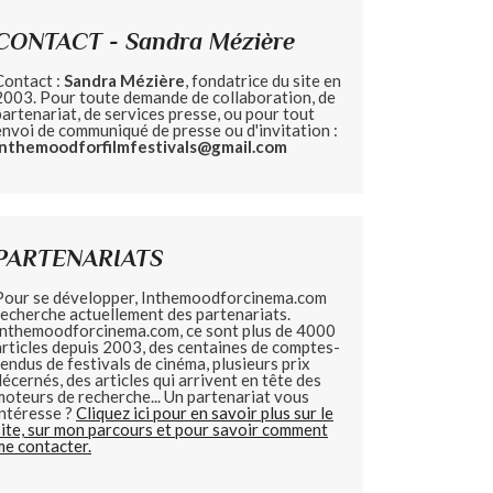
CONTACT - Sandra Mézière
Contact :
Sandra Mézière
, fondatrice du site en
2003. Pour toute demande de collaboration, de
partenariat, de services presse, ou pour tout
envoi de communiqué de presse ou d'invitation :
inthemoodforfilmfestivals@gmail.com
PARTENARIATS
Pour se développer, Inthemoodforcinema.com
recherche actuellement des partenariats.
Inthemoodforcinema.com, ce sont plus de 4000
articles depuis 2003, des centaines de comptes-
rendus de festivals de cinéma, plusieurs prix
décernés, des articles qui arrivent en tête des
moteurs de recherche... Un partenariat vous
intéresse ?
Cliquez ici pour en savoir plus sur le
site, sur mon parcours et pour savoir comment
me contacter.