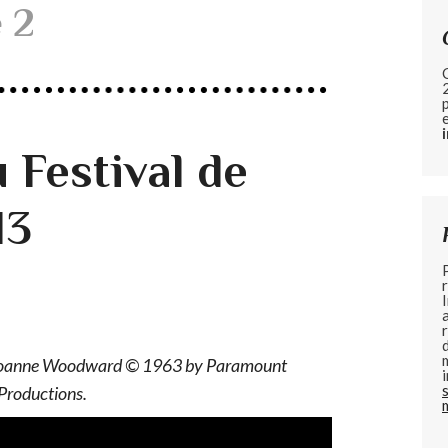
e 2
u Festival de
13
 Joanne Woodward © 1963 by Paramount
Productions.