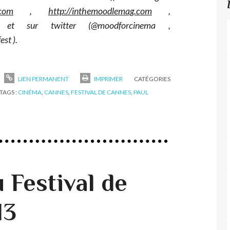
.com
,
http://inthemoodlemag.com
,
t sur twitter (@moodforcinema ,
st ).
LIEN PERMANENT
IMPRIMER
CATÉGORIES
TAGS :
CINÉMA
,
CANNES
,
FESTIVAL DE CANNES
,
PAUL
u Festival de
13