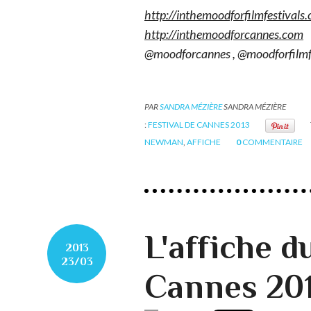
http://inthemoodforfilmfestivals
http://inthemoodforcannes.com
e
@moodforcannes , @moodforfilmfe
PAR
SANDRA MÉZIÈRE
SANDRA MÉZIÈRE
:
FESTIVAL DE CANNES 2013
NEWMAN
,
AFFICHE
0
COMMENTAIRE
L'affiche d
2013
23/03
Cannes 20