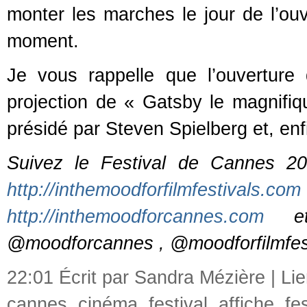
monter les marches le jour de l’ou
moment.
Je vous rappelle que l’ouverture
projection de « Gatsby le magnifi
présidé par Steven Spielberg et, enfi
Suivez le Festival de Cannes 20
http://inthemoodforfilmfestivals.com
http://inthemoodforcannes.com
et 
@moodforcannes , @moodforfilmfest
22:01 Écrit par Sandra Mézière |
Li
cannes
,
cinéma
,
festival
,
affiche
,
fe