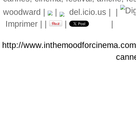
woodward
|
|
del.icio.us
|
|
Imprimer
|
|
|
|
http://www.inthemoodforcinema.com/a
cann