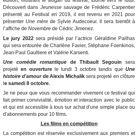
édition, illustrant le slogan du festival, tourné vers le futur.
Découvert dans
Jeunesse sauvage
de Frédéric Carpentier
présenté au Festival en 2019, il est revenu en 2021 pour
présenter
Une mère
de Sylvie Audecoeur. Il sera bientôt à
l’affiche de
Novembre
de Cédric Jimenez.
Le jury 2022
sera présidé par l’actrice Géraldine Pailhas
qui sera entourée de Charlène Favier, Stéphane Foenkinos,
Jean-Paul Gaultiere et Valérie Karsenti.
Une comédie romantique
de Thibault Segouin
sera
projeté
en ouverture
le lundi 3 octobre tandis que
Une
histoire d'amour
de Alexis Michalik
sera projeté en clôture
l
e samedi 8 octobre.
Je ne peux que vous recommander vivement ce festival qui
fait primer convivialité, émotion et interaction avec le public
et qui est accessible à tous sur achat d'une simple place ou
d'abonnements pour 10 films.
Les films en compétition
La compétition est réservée exclusivement aux premiers et