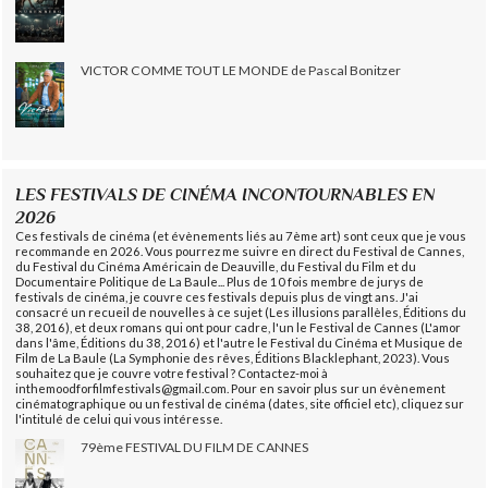
VICTOR COMME TOUT LE MONDE de Pascal Bonitzer
LES FESTIVALS DE CINÉMA INCONTOURNABLES EN
2026
Ces festivals de cinéma (et évènements liés au 7ème art) sont ceux que je vous
recommande en 2026. Vous pourrez me suivre en direct du Festival de Cannes,
du Festival du Cinéma Américain de Deauville, du Festival du Film et du
Documentaire Politique de La Baule... Plus de 10 fois membre de jurys de
festivals de cinéma, je couvre ces festivals depuis plus de vingt ans. J'ai
consacré un recueil de nouvelles à ce sujet (Les illusions parallèles, Éditions du
38, 2016), et deux romans qui ont pour cadre, l'un le Festival de Cannes (L'amor
dans l'âme, Éditions du 38, 2016) et l'autre le Festival du Cinéma et Musique de
Film de La Baule (La Symphonie des rêves, Éditions Blacklephant, 2023). Vous
souhaitez que je couvre votre festival ? Contactez-moi à
inthemoodforfilmfestivals@gmail.com. Pour en savoir plus sur un évènement
cinématographique ou un festival de cinéma (dates, site officiel etc), cliquez sur
l'intitulé de celui qui vous intéresse.
79ème FESTIVAL DU FILM DE CANNES