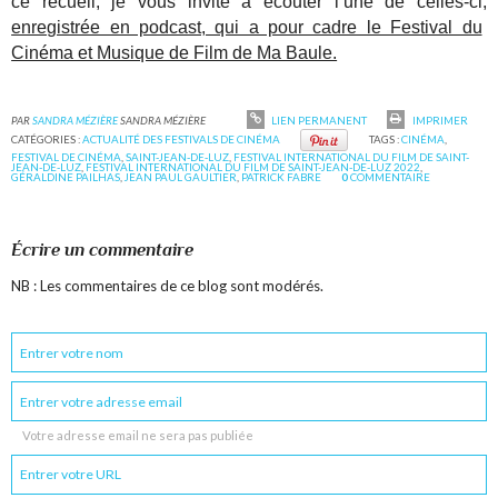
ce recueil, je vous invite à écouter l’une de celles-ci,
enregistrée en podcast, qui a pour cadre le Festival du
Cinéma et Musique de Film de Ma Baule.
PAR
SANDRA MÉZIÈRE
SANDRA MÉZIÈRE
LIEN PERMANENT
IMPRIMER
CATÉGORIES :
ACTUALITÉ DES FESTIVALS DE CINÉMA
TAGS :
CINÉMA
,
FESTIVAL DE CINÉMA
,
SAINT-JEAN-DE-LUZ
,
FESTIVAL INTERNATIONAL DU FILM DE SAINT-
JEAN-DE-LUZ
,
FESTIVAL INTERNATIONAL DU FILM DE SAINT-JEAN-DE-LUZ 2022
,
GÉRALDINE PAILHAS
,
JEAN PAUL GAULTIER
,
PATRICK FABRE
0
COMMENTAIRE
Écrire un commentaire
NB : Les commentaires de ce blog sont modérés.
Votre adresse email ne sera pas publiée