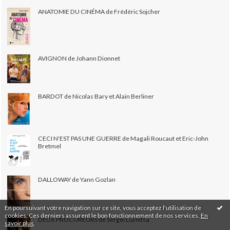
ANATOMIE DU CINÉMA de Frédéric Sojcher
AVIGNON de Johann Dionnet
BARDOT de Nicolas Bary et Alain Berliner
CECI N'EST PAS UNE GUERRE de Magali Roucaut et Eric-John
Bretmel
DALLOWAY de Yann Gozlan
En poursuivant votre navigation sur ce site, vous acceptez l'utilisation de
cookies. Ces derniers assurent le bon fonctionnement de nos services.
En
DEUX PROCUREURS de Sergei Loznitsa
savoir plus
.