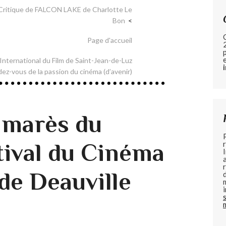
 Critique de FALCON LAKE de Charlotte Le
Bon
Page d'accueil
International du Film de Saint-Jean-de-Luz
dez-vous de la passion du cinéma (d’avenir)
almarès du
ival du Cinéma
de Deauville