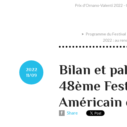
Prix d'Ornano-Valenti 2022 -
Programme du Festival 
2022 : au ren
Bilan et p
2022
11/09
48ème Fest
Américain 
Share