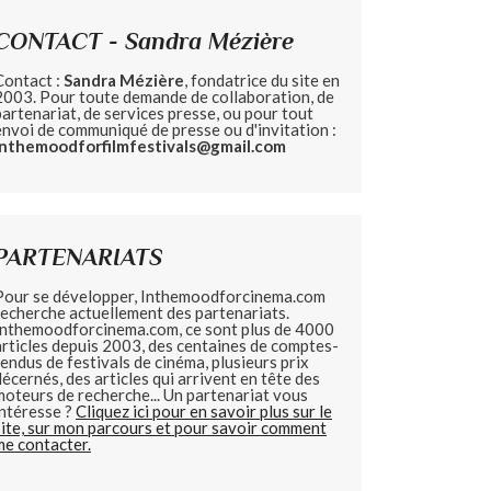
CONTACT - Sandra Mézière
Contact :
Sandra Mézière
, fondatrice du site en
2003. Pour toute demande de collaboration, de
partenariat, de services presse, ou pour tout
envoi de communiqué de presse ou d'invitation :
inthemoodforfilmfestivals@gmail.com
PARTENARIATS
Pour se développer, Inthemoodforcinema.com
recherche actuellement des partenariats.
Inthemoodforcinema.com, ce sont plus de 4000
articles depuis 2003, des centaines de comptes-
rendus de festivals de cinéma, plusieurs prix
décernés, des articles qui arrivent en tête des
moteurs de recherche... Un partenariat vous
intéresse ?
Cliquez ici pour en savoir plus sur le
site, sur mon parcours et pour savoir comment
me contacter.