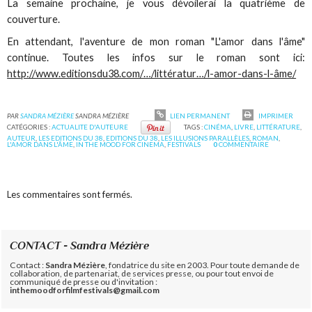
La semaine prochaine, je vous dévoilerai la quatrième de
couverture.
En attendant, l'aventure de mon roman "L'amor dans l'âme"
continue. Toutes les infos sur le roman sont ici:
http://www.editionsdu38.com/…/littératur…/l-amor-dans-l-âme/
PAR
SANDRA MÉZIÈRE
SANDRA MÉZIÈRE
LIEN PERMANENT
IMPRIMER
CATÉGORIES :
ACTUALITE D'AUTEURE
TAGS :
CINÉMA
,
LIVRE
,
LITTÉRATURE
,
AUTEUR
,
LES EDITIONS DU 38
,
EDITIONS DU 38
,
LES ILLUSIONS PARALLÈLES
,
ROMAN
,
L'AMOR DANS L'ÂME
,
IN THE MOOD FOR CINEMA
,
FESTIVALS
0
COMMENTAIRE
Les commentaires sont fermés.
CONTACT - Sandra Mézière
Contact :
Sandra Mézière
, fondatrice du site en 2003. Pour toute demande de
collaboration, de partenariat, de services presse, ou pour tout envoi de
communiqué de presse ou d'invitation :
inthemoodforfilmfestivals@gmail.com