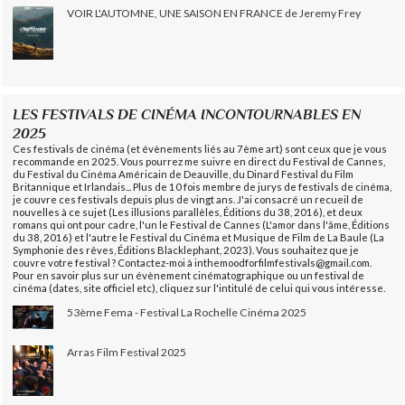
VOIR L'AUTOMNE, UNE SAISON EN FRANCE de Jeremy Frey
LES FESTIVALS DE CINÉMA INCONTOURNABLES EN
2025
Ces festivals de cinéma (et évènements liés au 7ème art) sont ceux que je vous
recommande en 2025. Vous pourrez me suivre en direct du Festival de Cannes,
du Festival du Cinéma Américain de Deauville, du Dinard Festival du Film
Britannique et Irlandais... Plus de 10 fois membre de jurys de festivals de cinéma,
je couvre ces festivals depuis plus de vingt ans. J'ai consacré un recueil de
nouvelles à ce sujet (Les illusions parallèles, Éditions du 38, 2016), et deux
romans qui ont pour cadre, l'un le Festival de Cannes (L'amor dans l'âme, Éditions
du 38, 2016) et l'autre le Festival du Cinéma et Musique de Film de La Baule (La
Symphonie des rêves, Éditions Blacklephant, 2023). Vous souhaitez que je
couvre votre festival ? Contactez-moi à inthemoodforfilmfestivals@gmail.com.
Pour en savoir plus sur un évènement cinématographique ou un festival de
cinéma (dates, site officiel etc), cliquez sur l'intitulé de celui qui vous intéresse.
53ème Fema - Festival La Rochelle Cinéma 2025
Arras Film Festival 2025