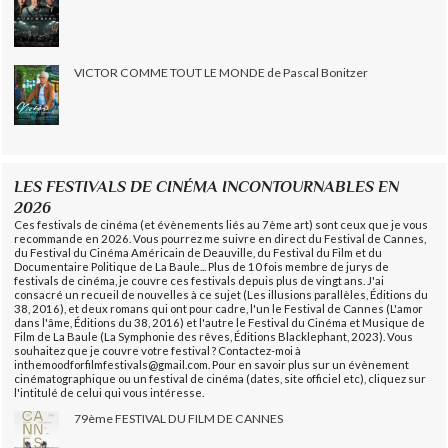
VICTOR COMME TOUT LE MONDE de Pascal Bonitzer
LES FESTIVALS DE CINÉMA INCONTOURNABLES EN
2026
Ces festivals de cinéma (et évènements liés au 7ème art) sont ceux que je vous
recommande en 2026. Vous pourrez me suivre en direct du Festival de Cannes,
du Festival du Cinéma Américain de Deauville, du Festival du Film et du
Documentaire Politique de La Baule... Plus de 10 fois membre de jurys de
festivals de cinéma, je couvre ces festivals depuis plus de vingt ans. J'ai
consacré un recueil de nouvelles à ce sujet (Les illusions parallèles, Éditions du
38, 2016), et deux romans qui ont pour cadre, l'un le Festival de Cannes (L'amor
dans l'âme, Éditions du 38, 2016) et l'autre le Festival du Cinéma et Musique de
Film de La Baule (La Symphonie des rêves, Éditions Blacklephant, 2023). Vous
souhaitez que je couvre votre festival ? Contactez-moi à
inthemoodforfilmfestivals@gmail.com. Pour en savoir plus sur un évènement
cinématographique ou un festival de cinéma (dates, site officiel etc), cliquez sur
l'intitulé de celui qui vous intéresse.
79ème FESTIVAL DU FILM DE CANNES