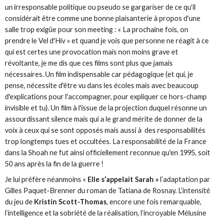
un irresponsable politique ou pseudo se gargariser de ce qu'il
considérait être comme une bonne plaisanterie à propos d'une
salle trop exigüe pour son meeting : « La prochaine fois, on
prendre le Vel d'Hiv » et quand je vois que personne ne réagit à ce
qui est certes une provocation mais non moins grave et
révoltante, je me dis que ces films sont plus que jamais
nécessaires. Un film indispensable car pédagogique (et qui, je
pense, nécessite d'être vu dans les écoles mais avec beaucoup
d'explications pour l'accompagner, pour expliquer ce hors-champ
invisible et tu). Un film à l'issue de la projection duquel résonne un
assourdissant silence mais qui a le grand mérite de donner de la
voix à ceux qui se sont opposés mais aussi à des responsabilités
trop longtemps tues et occultées. La responsabilité de la France
dans la Shoah ne fut ainsi officiellement reconnue qu'en 1995, soit
50 ans après la fin de la guerre !
Je lui préfère néanmoins «
Elle s’appelait Sarah »
l’adaptation par
Gilles Paquet-Brenner du roman de Tatiana de Rosnay. L’intensité
du jeu de
Kristin Scott-Thomas
, encore une fois remarquable,
l’intelligence et la sobriété de la réalisation, l’incroyable Mélusine