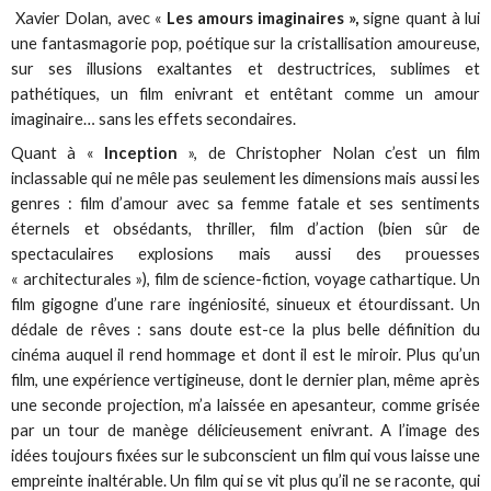
Xavier Dolan, avec «
Les amours imaginaires »,
signe quant à lui
une fantasmagorie pop, poétique sur la cristallisation amoureuse,
sur ses illusions exaltantes et destructrices, sublimes et
pathétiques, un film enivrant et entêtant comme un amour
imaginaire… sans les effets secondaires.
Quant à «
Inception
», de Christopher Nolan c’est un film
inclassable qui ne mêle pas seulement les dimensions mais aussi les
genres : film d’amour avec sa femme fatale et ses sentiments
éternels et obsédants, thriller, film d’action (bien sûr de
spectaculaires explosions mais aussi des prouesses
« architecturales »), film de science-fiction, voyage cathartique. Un
film gigogne d’une rare ingéniosité, sinueux et étourdissant. Un
dédale de rêves : sans doute est-ce la plus belle définition du
cinéma auquel il rend hommage et dont il est le miroir. Plus qu’un
film, une expérience vertigineuse, dont le dernier plan, même après
une seconde projection, m’a laissée en apesanteur, comme grisée
par un tour de manège délicieusement enivrant. A l’image des
idées toujours fixées sur le subconscient un film qui vous laisse une
empreinte inaltérable. Un film qui se vit plus qu’il ne se raconte, qui