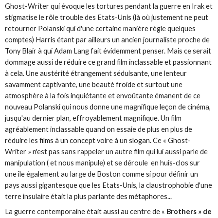
Ghost-Writer qui évoque les tortures pendant la guerre en Irak et
stigmatise le rôle trouble des Etats-Unis (là où justement ne peut
retourner Polanski qui d'une certaine manière règle quelques
comptes) Harris étant par ailleurs un ancien journaliste proche de
Tony Blair à qui Adam Lang fait évidemment penser. Mais ce serait
dommage aussi de réduire ce grand film inclassable et passionnant
à cela. Une austérité étrangement séduisante, une lenteur
savamment captivante, une beauté froide et surtout une
atmosphère à la fois inquiétante et envoûtante émanent de ce
nouveau Polanski qui nous donne une magnifique leçon de cinéma,
jusqu'au dernier plan, effroyablement magnifique. Un film
agréablement inclassable quand on essaie de plus en plus de
réduire les films à un concept voire à un slogan. Ce « Ghost-
Writer » n'est pas sans rappeler un autre film qui lui aussi parle de
manipulation ( et nous manipule) et se déroule en huis-clos sur
une île également au large de Boston comme si pour définir un
pays aussi gigantesque que les Etats-Unis, la claustrophobie d'une
terre insulaire était la plus parlante des métaphores...
La guerre contemporaine était aussi au centre de «
Brothers » de