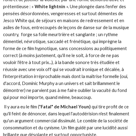
prétentieuse : «
White lightnin
». Une plongée dans l'enfer des
pensées désordonnées, vengeresses et surtout démentes de
Jesco White qui, de séjours en maisons de redressement et en
asiles de fous, entrecoupés de leçons de danse sur de la musique
country, forge sa folie meurtrière et sanglante ; un rythme
démentiel, névrotique, saccadé et frénétique, qui imprègne la
forme de ce film hypnotique, sans concessions au politiquement
correct (à moins justement, qu'il ne le soit, à force de ne pas
vouloir l'être à tout prix...), à la bande sonore très étudiée et
réussie avec une voix off qui se voudrait ironique et décalée, à
l'interprétation irréprochable mais dont la maîtrise formelle (oui,
d'accord, Dominic Murphy a un univers et sait brillamment le
démontrer) ne parvient pas à me faire oublier la vacuité du fond
qui pour moi importe, quand même, beaucoup.
Il y aura eu le film ("
Fatal" de Michael Youn)
qui tire profit de ce
qu'il feint de dénoncer, dans lequel l'autodérision n'est finalement
qu'un argument commercial dissimulé. Le comble de la société de
consommation et du cynisme. Un film guidé par une lucidité aussi
brillante que désolante et surtout opportuniste.