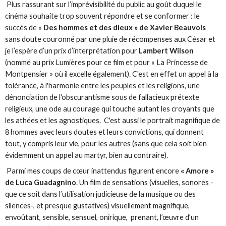
Plus rassurant sur l’imprévisibilité du public au goût duquel le
cinéma souhaite trop souvent répondre et se conformer : le
succès de «
Des hommes et des dieux » de Xavier Beauvois
sans doute couronné par une pluie de récompenses aux César et
je l’espère d’un prix d’interprétation pour
Lambert Wilson
(nommé au prix Lumières pour ce film et pour « La Princesse de
Montpensier » où il excelle également). C'est en effet un appel à la
tolérance, à l'harmonie entre les peuples et les religions, une
dénonciation de l'obscurantisme sous de fallacieux prétexte
religieux, une ode au courage qui touche autant les croyants que
les athées et les agnostiques. C'est aussi le portrait magnifique de
8 hommes avec leurs doutes et leurs convictions, qui donnent
tout, y compris leur vie, pour les autres (sans que cela soit bien
évidemment un appel au martyr, bien au contraire).
Parmi mes coups de cœur inattendus figurent encore
« Amore »
de Luca Guadagnino
. Un film de sensations (visuelles, sonores -
que ce soit dans l’utilisation judicieuse de la musique ou des
silences-, et presque gustatives) visuellement magnifique,
envoûtant, sensible, sensuel, onirique, prenant, l’œuvre d’un