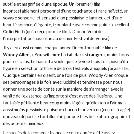
subtile et magnifiée d'une époque. Un (premier) film
incontestablement personnel d'une touchante et rare naïveté, un
voyage sensoriel et sensuel d'un pessimisme lumineux et d'une
beauté sombre, élégante, troublante avec comme guide l'excellent
Colin Firth
(qui a reçu pour ce film la Coupe Volpi de
l'interprétation masculine au dernier Festival de Venise)
Il y a eu aussi comme chaque année l’incontournable film de
Woody Allen, « You will meet a tall dark stranger
», moins bons
pour certains. Le hasard a voulu que je le voie trois fois puisqu’il a
figuré en sélection officielle de trois festivals auxquels j’ai assisté.
Quoique certains en disent, une fois de plus, Woody Allen croque
ses personnages à la fois avec lucidité et tendresse pour nous
donner une sorte de conte sur la manière de s'arranger avec la
vanité de l'existence, qu'importe si c'est avec des illusions. Une
fantaisie pétillante beaucoup moins légère qu'elle n'en a l'air mais
aussi moins pessimiste puisque chacun trouvera un (certes fragile)
nouveau départ, le tout illuminé par une très belle photographie et
des acteurs lumineux.
Le succès de la comédie française cette année a été assez