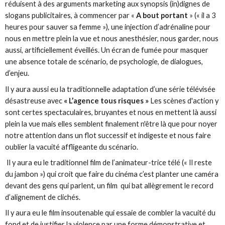
réduisent à des arguments marketing aux synopsis (in)dignes de
slogans publicitaires, à commencer par «
A bout portant
» (« il a 3
heures pour sauver sa femme »), une injection d’adrénaline pour
nous en mettre plein la vue et nous anesthésier, nous garder, nous
aussi, artificiellement éveillés. Un écran de fumée pour masquer
une absence totale de scénario, de psychologie, de dialogues,
d’enjeu.
Il y aura aussi eu la traditionnelle adaptation d’une série télévisée
désastreuse avec
« L’agence tous risques »
Les scènes d'action y
sont certes spectaculaires, bruyantes et nous en mettent là aussi
plein la vue mais elles semblent finalement n'être là que pour noyer
notre attention dans un flot successif et indigeste et nous faire
oublier la vacuité affligeante du scénario.
Il y aura eu le traditionnel film de l’animateur-trice télé (« Il reste
du jambon ») qui croit que faire du cinéma c’est planter une caméra
devant des gens qui parlent, un film qui bat allègrement le record
d’alignement de clichés.
Il y aura eu le film insoutenable qui essaie de combler la vacuité du
fond et de justifier la violence par une forme démonstrative et