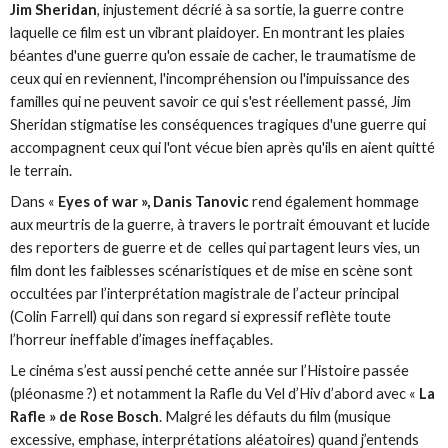
Jim Sheridan
, injustement décrié à sa sortie, la guerre contre
laquelle ce film est un vibrant plaidoyer. En montrant les plaies
béantes d'une guerre qu'on essaie de cacher, le traumatisme de
ceux qui en reviennent, l'incompréhension ou l'impuissance des
familles qui ne peuvent savoir ce qui s'est réellement passé, Jim
Sheridan stigmatise les conséquences tragiques d'une guerre qui
accompagnent ceux qui l'ont vécue bien après qu'ils en aient quitté
le terrain.
Dans «
Eyes of war », Danis Tanovic
rend également hommage
aux meurtris de la guerre, à travers le portrait émouvant et lucide
des reporters de guerre et de celles qui partagent leurs vies, un
film dont les faiblesses scénaristiques et de mise en scène sont
occultées par l’interprétation magistrale de l’acteur principal
(Colin Farrell) qui dans son regard si expressif reflète toute
l’horreur ineffable d’images ineffaçables.
Le cinéma s’est aussi penché cette année sur l’Histoire passée
(pléonasme ?) et notamment la Rafle du Vel d’Hiv d’abord avec «
La
Rafle » de Rose Bosch
. Malgré les défauts du film (musique
excessive, emphase, interprétations aléatoires) quand j’entends