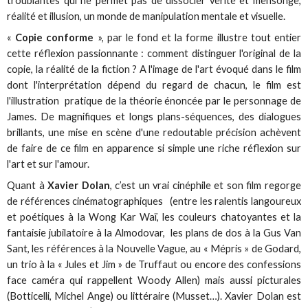
troublantes qui ne permet pas de dissocier vérité et mensonge,
réalité et illusion, un monde de manipulation mentale et visuelle.
«
Copie conforme
», par le fond et la forme illustre tout entier
cette réflexion passionnante : comment distinguer l'original de la
copie, la réalité de la fiction ? A l'image de l'art évoqué dans le film
dont l'interprétation dépend du regard de chacun, le film est
l'illustration pratique de la théorie énoncée par le personnage de
James. De magnifiques et longs plans-séquences, des dialogues
brillants, une mise en scène d'une redoutable précision achèvent
de faire de ce film en apparence si simple une riche réflexion sur
l'art et sur l'amour.
Quant à
Xavier Dolan
, c’est un vrai cinéphile et son film regorge
de références cinématographiques (entre les ralentis langoureux
et poétiques à la Wong Kar Waï, les couleurs chatoyantes et la
fantaisie jubilatoire à la Almodovar, les plans de dos à la Gus Van
Sant, les références à la Nouvelle Vague, au « Mépris » de Godard,
un trio à la « Jules et Jim » de Truffaut ou encore des confessions
face caméra qui rappellent Woody Allen) mais aussi picturales
(Botticelli, Michel Ange) ou littéraire (Musset…). Xavier Dolan est