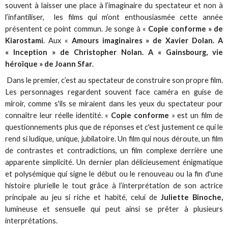
souvent à laisser une place à l’imaginaire du spectateur et non à
l’infantiliser, les films qui m’ont enthousiasmée cette année
présentent ce point commun. Je songe à «
Copie conforme » de
Kiarostami
. Aux «
Amours imaginaires » de Xavier Dolan. A
« Inception » de Christopher Nolan. A « Gainsbourg, vie
héroïque » de Joann Sfar
.
Dans le premier, c’est au spectateur de construire son propre film.
Les personnages regardent souvent face caméra en guise de
miroir, comme s'ils se miraient dans les yeux du spectateur pour
connaître leur réelle identité. «
Copie conforme
» est un film de
questionnements plus que de réponses et c'est justement ce qui le
rend si ludique, unique, jubilatoire. Un film qui nous déroute, un film
de contrastes et contradictions, un film complexe derrière une
apparente simplicité. Un dernier plan délicieusement énigmatique
et polysémique qui signe le début ou le renouveau ou la fin d'une
histoire plurielle le tout grâce à l’interprétation de son actrice
principale au jeu si riche et habité, celui de
Juliette Binoche,
lumineuse et sensuelle qui peut ainsi se prêter à plusieurs
interprétations.