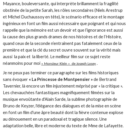
Mayance, bouleversante, qui interprète brillamment la fragilité
obstinée de la petite Sarah, les rôles secondaires (Niels Arestrup
et Michel Duchaussoy en tête), le scénario efficace et le montage
ingénieux en font un film aussi nécessaire que poignant et qui nous
rappelle que la mémoire est un devoir et que l’ignorance est aussi
la cause des plus grands drames de nos histoires et de l’Histoire,
quand ceux de la seconde n’entraînent pas fatalement ceux de la
première et que la clé du secret ouvre souvent sur la vérité mais
aussi la paix et la liberté. Le meilleur film sur ce sujet reste
néanmoins pour moi
.
« Monsieur Klein » de Joseph Losey
Je ne peux pas terminer ce paragraphe sur les films historiques
sans évoquer
« La Princesse de Montpensier »
de Bertrand
Tavernier, là encore un film injustement méprisé par « la critique ».
Les chevauchées fantastiques magnifiquement filmées sur la
musique envoûtante d'Alain Sarde, la sublime photographie de
Bruno de Keyzer, l'élégance des dialogues et de la mise en scène
en font un film d'une âpre beauté dont la fièvre contenue explose
au dénouement en un paradoxal et tragique silence. Une
adaptation belle, libre et moderne du texte de Mme de Lafayette.