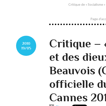
Critique de « Socialisme 
Page d'acc
Critique –
2010
19/05
et des dieu
Beauvois (
officielle d
Cannes 20