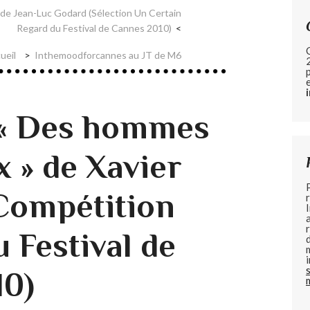
» de Jean-Luc Godard (Sélection Un Certain
Regard du Festival de Cannes 2010)
ueil
Inthemoodforcannes au JT de M6
 « Des hommes
x » de Xavier
Compétition
u Festival de
10)