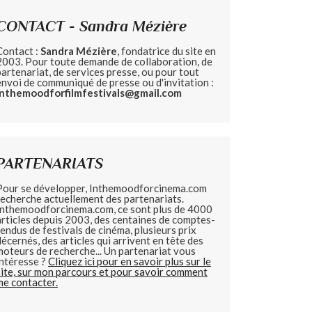
CONTACT - Sandra Mézière
Contact :
Sandra Mézière
, fondatrice du site en
2003. Pour toute demande de collaboration, de
partenariat, de services presse, ou pour tout
envoi de communiqué de presse ou d'invitation :
inthemoodforfilmfestivals@gmail.com
PARTENARIATS
Pour se développer, Inthemoodforcinema.com
recherche actuellement des partenariats.
Inthemoodforcinema.com, ce sont plus de 4000
articles depuis 2003, des centaines de comptes-
rendus de festivals de cinéma, plusieurs prix
décernés, des articles qui arrivent en tête des
moteurs de recherche... Un partenariat vous
intéresse ?
Cliquez ici pour en savoir plus sur le
site, sur mon parcours et pour savoir comment
me contacter.