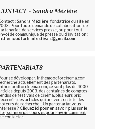
CONTACT - Sandra Mézière
Contact :
Sandra Mézière
, fondatrice du site en
2003. Pour toute demande de collaboration, de
partenariat, de services presse, ou pour tout
envoi de communiqué de presse ou d'invitation :
inthemoodforfilmfestivals@gmail.com
PARTENARIATS
Pour se développer, Inthemoodforcinema.com
recherche actuellement des partenariats.
Inthemoodforcinema.com, ce sont plus de 4000
articles depuis 2003, des centaines de comptes-
rendus de festivals de cinéma, plusieurs prix
décernés, des articles qui arrivent en tête des
moteurs de recherche... Un partenariat vous
intéresse ?
Cliquez ici pour en savoir plus sur le
site, sur mon parcours et pour savoir comment
me contacter.