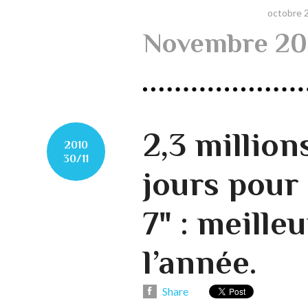
octobre 
Novembre 20
2,3 million
2010
30/11
jours pour
7" : meille
l’année.
Share