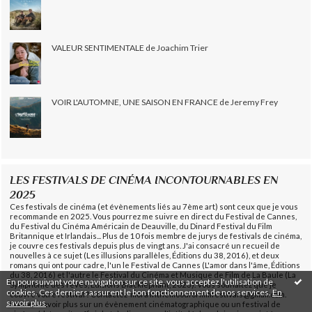
VALEUR SENTIMENTALE de Joachim Trier
VOIR L'AUTOMNE, UNE SAISON EN FRANCE de Jeremy Frey
LES FESTIVALS DE CINÉMA INCONTOURNABLES EN
2025
Ces festivals de cinéma (et évènements liés au 7ème art) sont ceux que je vous
recommande en 2025. Vous pourrez me suivre en direct du Festival de Cannes,
du Festival du Cinéma Américain de Deauville, du Dinard Festival du Film
Britannique et Irlandais... Plus de 10 fois membre de jurys de festivals de cinéma,
je couvre ces festivals depuis plus de vingt ans. J'ai consacré un recueil de
nouvelles à ce sujet (Les illusions parallèles, Éditions du 38, 2016), et deux
romans qui ont pour cadre, l'un le Festival de Cannes (L'amor dans l'âme, Éditions
du 38, 2016) et l'autre le Festival du Cinéma et Musique de Film de La Baule (La
En poursuivant votre navigation sur ce site, vous acceptez l'utilisation de
Symphonie des rêves, Éditions Blacklephant, 2023). Vous souhaitez que je
cookies. Ces derniers assurent le bon fonctionnement de nos services.
En
couvre votre festival ? Contactez-moi à inthemoodforfilmfestivals@gmail.com.
savoir plus
.
Pour en savoir plus sur un évènement cinématographique ou un festival de