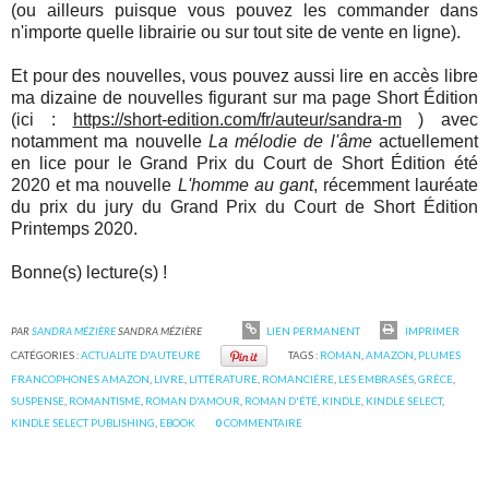
(ou ailleurs puisque vous pouvez les commander dans
n'importe quelle librairie ou sur tout site de vente en ligne).
Et pour des nouvelles, vous pouvez aussi lire en accès libre
ma dizaine de nouvelles figurant sur ma page Short Édition
(ici :
https://short-edition.com/fr/auteur/sandra-m
) avec
notamment ma nouvelle
La mélodie de l'âme
actuellement
en lice pour le Grand Prix du Court de Short Édition été
2020 et ma nouvelle
L'homme au gant
, récemment lauréate
du prix du jury du Grand Prix du Court de Short Édition
Printemps 2020.
Bonne(s) lecture(s) !
PAR
SANDRA MÉZIÈRE
SANDRA MÉZIÈRE
LIEN PERMANENT
IMPRIMER
CATÉGORIES :
ACTUALITE D'AUTEURE
TAGS :
ROMAN
,
AMAZON
,
PLUMES
FRANCOPHONES AMAZON
,
LIVRE
,
LITTÉRATURE
,
ROMANCIÈRE
,
LES EMBRASÉS
,
GRÈCE
,
SUSPENSE
,
ROMANTISME
,
ROMAN D'AMOUR
,
ROMAN D'ÉTÉ
,
KINDLE
,
KINDLE SELECT
,
KINDLE SELECT PUBLISHING
,
EBOOK
0
COMMENTAIRE