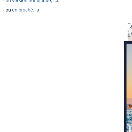
- en version numérique, ici.
- ou
en broché, là.