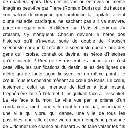
de quartiers épars. Des destins vus ou entrevus ou même
imaginés peut-être par Pierre (Romain Duris) qui, du haut de
son balcon démiurgique qui surplombe la capitale, atteint
d’une maladie cardiaque, ne sachant pas s’il va survivre,
porte un regard neuf et différent sur Paris et ceux qui s’y
croisent, s’y manquent. Chacun devient le héros des
histoires qu’il s’invente, sorte de double de Klapisch
scénariste car que fait d’autre le scénariste que de faire des
gens qu’il croise, connaît ou devine, les héros d’histoires
qu’il s’invente ? Rien ne les rassemble a priori si ce n’est
cette ville, les ramifications du destin, telles des lignes de
métro qui de toute façon finissent en un même point : le
cœur. Tous les chemins mènent au cœur de Paris. Le cœur,
justement, celui qui menace de lâcher à tout instant.
L’éphémère face à l’éternel. L’insignifiant face à l’essentiel.
La vie face à la mort. La ville vue par le prisme d’un
condamné à mort : une ville dont le cœur bat, insouciante,
une ville qui vibre, qui danse, une ville de tous les
possibles, une ville et une vie où rien n’empêche personne
de « donner une chance au hasard », de faire valser les fils