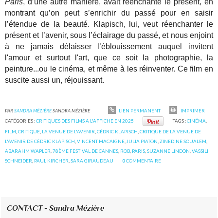
Paris
, d’une autre manière, avait réenchanté le présent, en
montrant qu’on peut s’enrichir du passé pour en saisir
l’étendue de la beauté. Klapisch, lui, veut réenchanter le
présent et l’avenir, sous l’éclairage du passé, et nous enjoint
à ne jamais délaisser l’éblouissement auquel invitent
l'amour et surtout l'art, que ce soit la photographie, la
peinture...ou le cinéma, et même à les réinventer. Ce film en
suscite aussi un, réjouissant.
PAR
SANDRA MÉZIÈRE
SANDRA MÉZIÈRE
LIEN PERMANENT
IMPRIMER
CATÉGORIES :
CRITIQUES DES FILMS A L'AFFICHE EN 2025
TAGS :
CINÉMA
,
FILM
,
CRITIQUE
,
LA VENUE DE L'AVENIR
,
CÉDRIC KLAPISCH
,
CRITIQUE DE LA VENUE DE
L'AVENIR DE CÉDRIC KLAPISCH
,
VINCENT MACAIGNE
,
JULIA PIATON
,
ZINEDINE SOUALEM
,
ABARAHM WAPLER
,
78ÈME FESTIVAL DE CANNES
,
ROB
,
PARIS
,
SUZANNE LINDON
,
VASSILI
SCHNEIDER
,
PAUL KIRCHER
,
SARA GIRAUDEAU
0
COMMENTAIRE
CONTACT - Sandra Mézière