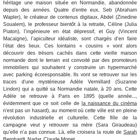
héritage une maison située en Normandie, abandonnée
depuis des années. Quatre d'entre eux, Seb (Abraham
Wapler), le créateur de contenus digitaux, Abdel (Zinedine
Soualem), le professeur bientôt à la retraite, Céline (Julia
Piaton), l’ingénieure en état dépressif, et Guy (Vincent
Macaigne), l’apiculteur idéaliste, sont chargés d’en faire
l'état des lieux. Ces lointains « cousins » vont alors
découvrir des trésors cachés dans cette vieille maison
normande dont le terrain est convoité par des promoteurs
immobiliers qui souhaitent y construire un hypermarché
avec parking écoresponsable. Ils vont se retrouver sur les
traces d'une mystérieuse Adèle Vermillard (Suzanne
Lindon) qui a quitté sa Normandie natale, à 20 ans. Cette
Adèle se retrouve à Paris en 1895 (quelle année...,
évidemment que ce soit celle de
la naissance du cinéma
n'est pas un hasard), au moment où cette ville est en pleine
révolution industrielle et culturelle. Cette fille de la
campagne veut y retrouver sa mère (Sara Giraudeau)
qu’elle n’a pas connue. Là, elle croisera la route de
Sarah
Bernhardt
, Nadar, Claude Monet…