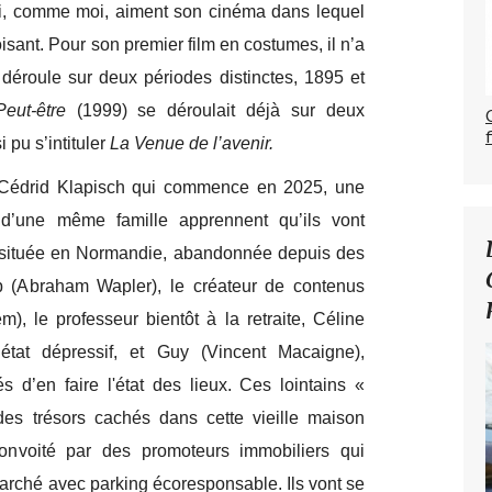
i, comme moi, aiment son cinéma dans lequel
oisant. Pour son premier film en costumes, il n’a
se déroule sur deux périodes distinctes, 1895 et
Peut-être
(1999) se déroulait déjà sur deux
 pu s’intituler
La Venue de l’avenir.
 Cédrid Klapisch qui commence en 2025, une
 d’une même famille apprennent qu’ils vont
 située en Normandie, abandonnée depuis des
b (Abraham Wapler), le créateur de contenus
), le professeur bientôt à la retraite, Céline
 état dépressif, et Guy (Vincent Macaigne),
gés d’en faire l'état des lieux. Ces lointains «
des trésors cachés dans cette vieille maison
onvoité par des promoteurs immobiliers qui
arché avec parking écoresponsable. Ils vont se