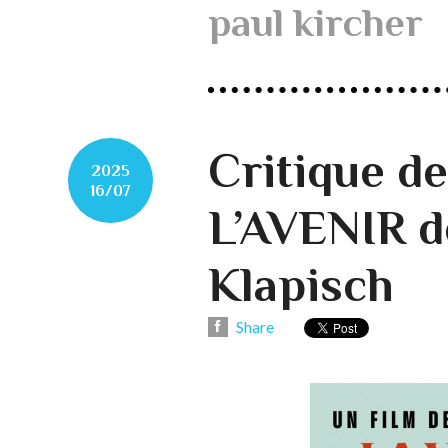
paul kircher
Critique 
2025
16/07
L’AVENIR d
Klapisch
Share