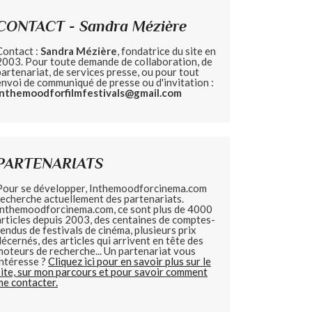
CONTACT - Sandra Mézière
Contact :
Sandra Mézière
, fondatrice du site en
2003. Pour toute demande de collaboration, de
partenariat, de services presse, ou pour tout
envoi de communiqué de presse ou d'invitation :
inthemoodforfilmfestivals@gmail.com
PARTENARIATS
Pour se développer, Inthemoodforcinema.com
recherche actuellement des partenariats.
Inthemoodforcinema.com, ce sont plus de 4000
articles depuis 2003, des centaines de comptes-
rendus de festivals de cinéma, plusieurs prix
décernés, des articles qui arrivent en tête des
moteurs de recherche... Un partenariat vous
intéresse ?
Cliquez ici pour en savoir plus sur le
site, sur mon parcours et pour savoir comment
me contacter.