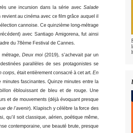
près une incursion dans la série avec
Salade
revient au cinéma avec ce film grâce auquel il
a sélection cannoise. Ce quinzième long-métrage
précédent) avec Santiago Amigorena, fut ainsi
 cadre du 78ème Festival de Cannes.
l
g métrage,
Deux moi
(2019), s’achevait par un
destinées parallèles de ses protagonistes se
n corps
, était entièrement consacré à cet art.
En
 minutes fascinantes. Quinze minutes entre la
billon éblouissant de bleu et de rouge. Une
eurs et de mouvements (déjà évoquant presque
ue de l’avenir
). Klapisch y célèbre la force des
ssi, qu’il soit classique, aérien, poétique même,
danse contemporaine, une beauté brute, presque