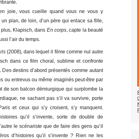
ibrante.
en joie, vous cueille quand vous ne vous y
un plan, de loin, d’un père qui enlace sa fille,
e plus, Klapisch, dans
En corps
, capte la beauté
ssi l’air du temps.
ris
(2008), dans lequel il filme comme nul autre
isch dans ce film choral, sublime et confronte
le. Des destins d’abord présentés comme autant
vus ou entrevus ou même imaginés peut-être par
ut de son balcon démiurgique qui surplombe la
ardiaque, ne sachant pas s’il va survivre, porte
Paris et ceux qui s’y croisent, s’y manquent.
stoires qu’il s’invente, sorte de double de
’autre le scénariste que de faire des gens qu’il
éros d’histoires qu’il s’invente ? Rien ne les