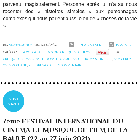
parvenu, magistralement. Personne après lui n’a su nous
raconter des « histoires simples » aux personnages
complexes qui nous parlent aussi bien de « choses de la vie
».
PAR
SANDRA MÉZIÈRE
SANDRA MÉZIÈRE
LIEN PERMANENT
IMPRIMER
CATÉGORIES :
A VOIR A LA TELEVISION : CRITIQUES DE FILMS
TAGS :
CRITIQUE
,
CINÉMA
,
CÉSAR ET ROSALIE
,
CLAUDE SAUTET
,
ROMY SCHNEIDER
,
SAMY FREY
,
YVES MONTAND
,
PHILIPPE SARDE
1
COMMENTAIRE
2021
26/01
7ème FESTIVAL INTERNATIONAL DU
CINEMA ET MUSIQUE DE FILM DE LA
BAULE (22 au 27 juin 2021)