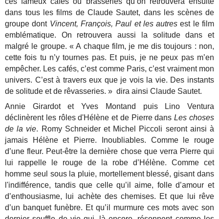
ces fameux cafés ou brasseries qu’on retrouvera ensuite
dans tous les films de Claude Sautet, dans les scènes de
groupe dont
Vincent, François, Paul et les autres
est le film
emblématique. On retrouvera aussi la solitude dans et
malgré le groupe. « A chaque film, je me dis toujours : non,
cette fois tu n’y tournes pas. Et puis, je ne peux pas m’en
empêcher. Les cafés, c’est comme Paris, c’est vraiment mon
univers. C’est à travers eux que je vois la vie. Des instants
de solitude et de rêvasseries. » dira ainsi Claude Sautet.
Annie Girardot et Yves Montand puis Lino Ventura
déclinèrent les rôles d'Hélène et de Pierre dans
Les choses
de la vie
. Romy Schneider et Michel Piccoli seront ainsi à
jamais Hélène et Pierre. Inoubliables. Comme le rouge
d’une fleur. Peut-être la dernière chose que verra Pierre qui
lui rappelle le rouge de la robe d’Hélène. Comme cet
homme seul sous la pluie, mortellement blessé, gisant dans
l'indifférence, tandis que celle qu’il aime, folle d’amour et
d’enthousiasme, lui achète des chemises. Et que lui rêve
d’un banquet funèbre. Et qu’il murmure ces mots avec son
dernier souffle de vie qui, là encore, résonnent comme les