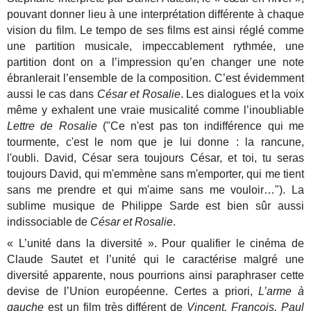
pouvant donner lieu à une interprétation différente à chaque
vision du film. Le tempo de ses films est ainsi réglé comme
une partition musicale, impeccablement rythmée, une
partition dont on a l’impression qu’en changer une note
ébranlerait l’ensemble de la composition. C’est évidemment
aussi le cas dans
César et Rosalie
. Les dialogues et la voix
même y exhalent une vraie musicalité comme l’inoubliable
Lettre de Rosalie
("
Ce n'est pas ton indifférence qui me
tourmente, c'est le nom que je lui donne : la rancune,
l'oubli.
David, César sera toujours César, et toi, tu seras
toujours David, qui m'emmène sans m'emporter, qui me tient
sans me prendre et qui m'aime sans me vouloir…"). La
sublime musique de Philippe Sarde est bien sûr aussi
indissociable de
César et Rosalie
.
« L’unité dans la diversité ». Pour qualifier le cinéma de
Claude Sautet et l’unité qui le caractérise malgré une
diversité apparente, nous pourrions ainsi paraphraser cette
devise de l’Union européenne. Certes a priori,
L’arme à
gauche
est un film très différent de
Vincent, François, Paul