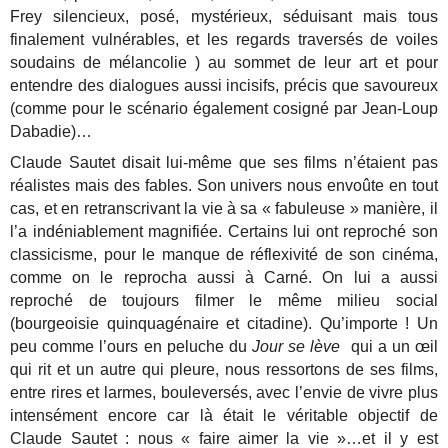
Frey silencieux, posé, mystérieux, séduisant mais tous
finalement vulnérables, et les regards traversés de voiles
soudains de mélancolie ) au sommet de leur art et pour
entendre des dialogues aussi incisifs, précis que savoureux
(comme pour le scénario également cosigné par Jean-Loup
Dabadie)…
Claude Sautet disait lui-même que ses films n’étaient pas
réalistes mais des fables. Son univers nous envoûte en tout
cas, et en retranscrivant la vie à sa « fabuleuse » manière, il
l’a indéniablement magnifiée. Certains lui ont reproché son
classicisme, pour le manque de réflexivité de son cinéma,
comme on le reprocha aussi à Carné. On lui a aussi
reproché de toujours filmer le même milieu social
(bourgeoisie quinquagénaire et citadine). Qu’importe ! Un
peu comme l’ours en peluche du
Jour se lève
qui a un œil
qui rit et un autre qui pleure, nous ressortons de ses films,
entre rires et larmes, bouleversés, avec l’envie de vivre plus
intensément encore car là était le véritable objectif de
Claude Sautet : nous « faire aimer la vie »…et il y est