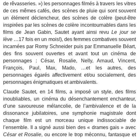
de rêvasseries. ») les personnages filmés à travers les vitres
de ces mêmes cafés, des scènes de pluie qui sont souvent
un élément déclencheur, des scènes de colère (peut-être
inspirées par les scènes de colère incontournables dans les
films de Jean Gabin, Sautet ayant ainsi revu
Le jour se
lève
…17 fois en un mois!), des femmes combatives souvent
incarnées par Romy Schneider puis par Emmanuelle Béart,
des fins souvent ouvertes et avant tout un cinéma de
personnages : César, Rosalie, Nelly, Arnaud, Vincent,
François, Paul, Max, Mado, …et les autres, des
personnages égarés affectivement et/ou socialement, des
personnages énigmatiques et ambivalents.
Claude Sautet, en 14 films, a imposé un style, des films
inoubliables, un cinéma du désenchantement enchanteur,
d’une savoureuse mélancolie, de l’ambivalence et de la
dissonance jubilatoires, une symphonie magistrale dont
chaque film est un morceau unique indissociable de
l’ensemble. Il a signé aussi bien des « drames gais » avec
César et Rosalie
, ou encore le trop méconnu, fantasque et