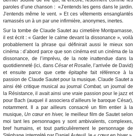
paroles d’une chanson : «J'entends les gens dans le jardin.
J'entends même le vent. » Et ces vêtements ensanglantés
ramassés un à un par une infirmière, anonymes, inertes.
Sur la tombe de Claude Sautet au cimetière Montparnasse,
il est écrit : « Garder le calme devant la dissonance », voilà
probablement la phrase qui définirait aussi le mieux son
cinéma : d’abord parce que son cinéma est un cinéma de la
dissonance, de l’imprévu, de la note inattendue dans la
quotidienneté (ici, dans
César et Rosalie,
l’arrivée de David)
et ensuite parce que cette épitaphe fait référence à la
passion de Claude Sautet pour la musique. Claude Sautet a
ainsi été critique musical au journal
Combat,
un journal de
la Résistance, il avait ainsi une vraie passion pour le jazz et
pour Bach (auquel il associera d’ailleurs le baroque César),
notamment. Il a par ailleurs consacré un film entier à la
musique,
Un cœur en hiver,
le meilleur film de Sautet selon
moi tant les personnages y sont ambivalents, complexes,
bref humains, et tout particulièrement le personnage de
Stéphane interprété par Daniel Auteuil, le « cœur en hiver »,