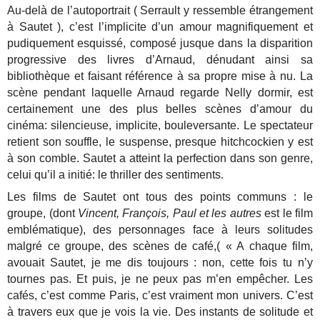
Au-delà de l’autoportrait ( Serrault y ressemble étrangement
à Sautet ), c’est l’implicite d’un amour magnifiquement et
pudiquement esquissé, composé jusque dans la disparition
progressive des livres d’Arnaud, dénudant ainsi sa
bibliothèque et faisant référence à sa propre mise à nu. La
scène pendant laquelle Arnaud regarde Nelly dormir, est
certainement une des plus belles scènes d’amour du
cinéma: silencieuse, implicite, bouleversante. Le spectateur
retient son souffle, le suspense, presque hitchcockien y est
à son comble. Sautet a atteint la perfection dans son genre,
celui qu’il a initié: le thriller des sentiments.
Les films de Sautet ont tous des points communs : le
groupe, (dont
Vincent, François, Paul et les autres
est le film
emblématique), des personnages face à leurs solitudes
malgré ce groupe, des scènes de café,( « A chaque film,
avouait Sautet, je me dis toujours : non, cette fois tu n’y
tournes pas. Et puis, je ne peux pas m’en empêcher. Les
cafés, c’est comme Paris, c’est vraiment mon univers. C’est
à travers eux que je vois la vie. Des instants de solitude et