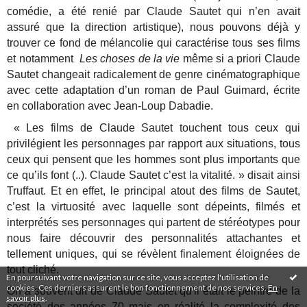
comédie, a été renié par Claude Sautet qui n’en avait
assuré que la direction artistique), nous pouvons déjà y
trouver ce fond de mélancolie qui caractérise tous ses films
et notamment
Les choses de la vie
même si a priori Claude
Sautet changeait radicalement de genre cinématographique
avec cette adaptation d’un roman de Paul Guimard, écrite
en collaboration avec Jean-Loup Dabadie.
« Les films de Claude Sautet touchent tous ceux qui
privilégient les personnages par rapport aux situations, tous
ceux qui pensent que les hommes sont plus importants que
ce qu’ils font (..). Claude Sautet c’est la vitalité. » disait ainsi
Truffaut. Et en effet, le principal atout des films de Sautet,
c’est la virtuosité avec laquelle sont dépeints, filmés et
interprétés ses personnages qui partent de stéréotypes pour
nous faire découvrir des personnalités attachantes et
tellement uniques, qui se révèlent finalement éloignées de
tout cliché.
En poursuivant votre navigation sur ce site, vous acceptez l'utilisation de
cookies. Ces derniers assurent le bon fonctionnement de nos services.
En
On a souvent dit de Claude Sautet qu'il était le peintre de la
savoir plus
.
société des années 70 mais en réalité la complexité des