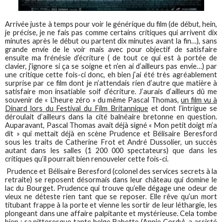
Arrivée juste à temps pour voir le générique du film (de début, hein,
je précise, je ne fais pas comme certains critiques qui arrivent dix
minutes après le début ou partent dix minutes avant la fin…), sans
grande envie de le voir mais avec pour objectif de satisfaire
ensuite ma frénésie d’écriture ( de tout ce qui est à portée de
clavier, j’ignore si ça se soigne et n’en ai d’ailleurs pas envie…) par
une critique cette fois-ci donc, eh bien j’ai été très agréablement
surprise par ce film dont je n’attendais rien d’autre que matière à
satisfaire mon insatiable soif d’écriture. J’aurais d’ailleurs dû me
souvenir de « L’heure zéro » du même Pascal Thomas,
un film vu à
Dinard lors du Festival du Film Britannique
et dont l’intrigue se
déroulait d’ailleurs dans la cité balnéaire bretonne en question.
Auparavant, Pascal Thomas avait déjà signé « Mon petit doigt m’a
dit » qui mettait déjà en scène Prudence et Bélisaire Beresford
sous les traits de Catherine Frot et André Dussolier, un succès
autant dans les salles (1 200 000 spectateurs) que dans les
critiques qu’il pourrait bien renouveler cette fois-ci.
Prudence et Bélisaire Beresford (colonel des services secrets à la
retraite) se reposent désormais dans leur château qui domine le
lac du Bourget. Prudence qui trouve qu’elle dégage une odeur de
vieux ne déteste rien tant que se reposer. Elle rêve qu’un mort
titubant frappe à la porte et vienne les sortir de leur léthargie, les
plongeant dans une affaire palpitante et mystérieuse. Cela tombe
bien : sa pittoresque tante belge Babette (Annie Cordy) a assisté