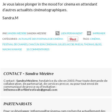
Je vous laisse plonger in the mood for cinema en attendant
d’autres actualités cinématographiques.
Sandra.M
PAR
SANDRA MÉZIÈRE
SANDRA MÉZIÈRE
LIEN PERMANENT
IMPRIMER
CATÉGORIES :
ACTUALITÉ DES FESTIVALS DE CINÉMA
TAGS :
CINÉMA
,
FESTIVAL DE CANNES
,
CHACUN SON CINÉMAN
,
GILLES JACOB
,
PASCAL THOMAS
,
BLOG
,
NAOMI KAWASE
11
COMMENTAIRES
CONTACT - Sandra Mézière
Contact :
Sandra Mézière
, fondatrice du site en 2003. Pour toute demande de
collaboration, de partenariat, de services presse, ou pour tout envoi de
communiqué de presse ou d'invitation :
inthemoodforfilmfestivals@gmail.com
PARTENARIATS
Pour se développer, Inthemoodforcinema.com recherche actuellement des