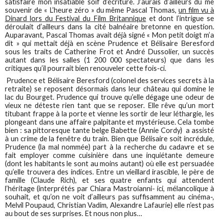
satisfaire mon insatiable soif d’écriture. J’aurais d’ailleurs dû me
souvenir de « L’heure zéro » du même Pascal Thomas,
un film vu à
Dinard lors du Festival du Film Britannique
et dont l’intrigue se
déroulait d’ailleurs dans la cité balnéaire bretonne en question.
Auparavant, Pascal Thomas avait déjà signé « Mon petit doigt m’a
dit » qui mettait déjà en scène Prudence et Bélisaire Beresford
sous les traits de Catherine Frot et André Dussolier, un succès
autant dans les salles (1 200 000 spectateurs) que dans les
critiques qu’il pourrait bien renouveler cette fois-ci.
Prudence et Bélisaire Beresford (colonel des services secrets à la
retraite) se reposent désormais dans leur château qui domine le
lac du Bourget. Prudence qui trouve qu’elle dégage une odeur de
vieux ne déteste rien tant que se reposer. Elle rêve qu’un mort
titubant frappe à la porte et vienne les sortir de leur léthargie, les
plongeant dans une affaire palpitante et mystérieuse. Cela tombe
bien : sa pittoresque tante belge Babette (Annie Cordy) a assisté
à un crime de la fenêtre du train. Bien que Bélisaire soit incrédule,
Prudence (la mal nommée) part à la recherche du cadavre et se
fait employer comme cuisinière dans une inquiétante demeure
(dont les habitants le sont au moins autant) où elle est persuadée
qu’elle trouvera des indices. Entre un vieillard irascible, le père de
famille (Claude Rich), et ses quatre enfants qui attendent
l’héritage (interprétés par Chiara Mastroianni- ici, mélancolique à
souhait, et qu’on ne voit d’ailleurs pas suffisamment au cinéma-,
Melvil Poupaud, Christian Vadim, Alexandre Lafaurie) elle n’est pas
au bout de ses surprises. Et nous non plus…