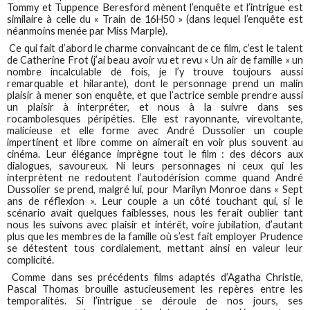
Tommy et Tuppence Beresford mènent l’enquête et l’intrigue est
similaire à celle du « Train de 16H50 » (dans lequel l’enquête est
néanmoins menée par Miss Marple).
Ce qui fait d’abord le charme convaincant de ce film, c’est le talent
de Catherine Frot (j’ai beau avoir vu et revu « Un air de famille » un
nombre incalculable de fois, je l’y trouve toujours aussi
remarquable et hilarante), dont le personnage prend un malin
plaisir à mener son enquête, et que l’actrice semble prendre aussi
un plaisir à interpréter, et nous à la suivre dans ses
rocambolesques péripéties. Elle est rayonnante, virevoltante,
malicieuse et elle forme avec André Dussolier un couple
impertinent et libre comme on aimerait en voir plus souvent au
cinéma. Leur élégance imprègne tout le film : des décors aux
dialogues, savoureux. Ni leurs personnages ni ceux qui les
interprètent ne redoutent l’autodérision comme quand André
Dussolier se prend, malgré lui, pour Marilyn Monroe dans « Sept
ans de réflexion ». Leur couple a un côté touchant qui, si le
scénario avait quelques faiblesses, nous les ferait oublier tant
nous les suivons avec plaisir et intérêt, voire jubilation, d’autant
plus que les membres de la famille où s’est fait employer Prudence
se détestent tous cordialement, mettant ainsi en valeur leur
complicité.
Comme dans ses précédents films adaptés d’Agatha Christie,
Pascal Thomas brouille astucieusement les repères entre les
temporalités. Si l’intrigue se déroule de nos jours, ses