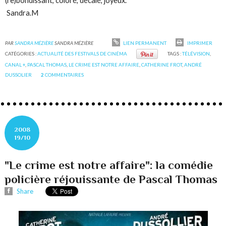
(re)bondissant, coloré, décalé, joyeux.
Sandra.M
PAR
SANDRA MÉZIÈRE
SANDRA MÉZIÈRE
LIEN PERMANENT
IMPRIMER
CATÉGORIES :
ACTUALITÉ DES FESTIVALS DE CINÉMA
TAGS :
TÉLÉVISION
,
CANAL +
,
PASCAL THOMAS
,
LE CRIME EST NOTRE AFFAIRE
,
CATHERINE FROT
,
ANDRÉ
DUSSOLIER
2
COMMENTAIRES
2008
19/10
"Le crime est notre affaire": la comédie
policière réjouissante de Pascal Thomas
Share