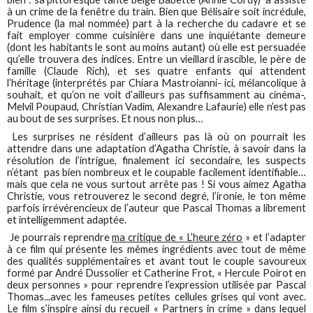
à un crime de la fenêtre du train. Bien que Bélisaire soit incrédule,
Prudence (la mal nommée) part à la recherche du cadavre et se
fait employer comme cuisinière dans une inquiétante demeure
(dont les habitants le sont au moins autant) où elle est persuadée
qu’elle trouvera des indices. Entre un vieillard irascible, le père de
famille (Claude Rich), et ses quatre enfants qui attendent
l’héritage (interprétés par Chiara Mastroianni- ici, mélancolique à
souhait, et qu’on ne voit d’ailleurs pas suffisamment au cinéma-,
Melvil Poupaud, Christian Vadim, Alexandre Lafaurie) elle n’est pas
au bout de ses surprises. Et nous non plus…
Les surprises ne résident d’ailleurs pas là où on pourrait les
attendre dans une adaptation d’Agatha Christie, à savoir dans la
résolution de l’intrigue, finalement ici secondaire, les suspects
n’étant pas bien nombreux et le coupable facilement identifiable…
mais que cela ne vous surtout arrête pas ! Si vous aimez Agatha
Christie, vous retrouverez le second degré, l’ironie, le ton même
parfois irrévérencieux de l’auteur que Pascal Thomas a librement
et intelligemment adaptée.
Je pourrais reprendre
ma critique de « L’heure zéro
» et l’adapter
à ce film qui présente les mêmes ingrédients avec tout de même
des qualités supplémentaires et avant tout le couple savoureux
formé par André Dussolier et Catherine Frot, « Hercule Poirot en
deux personnes » pour reprendre l’expression utilisée par Pascal
Thomas...avec les fameuses petites cellules grises qui vont avec.
Le film s’inspire ainsi du recueil « Partners in crime » dans lequel