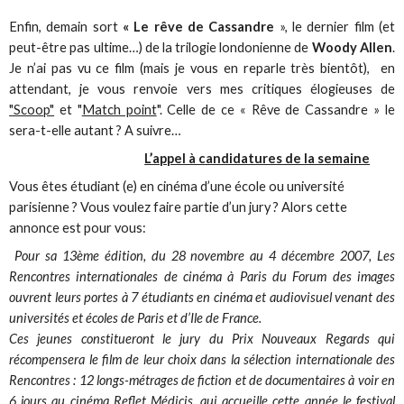
Enfin, demain sort
« Le rêve de Cassandre
», le dernier film (et
peut-être pas ultime…) de la trilogie londonienne de
Woody Allen
.
Je n’ai pas vu ce film (mais je vous en reparle très bientôt), en
attendant, je vous renvoie vers mes critiques élogieuses de
"Scoop"
et "
Match point
". Celle de ce « Rêve de Cassandre » le
sera-t-elle autant ? A suivre…
L’appel à candidatures de la semaine
Vous êtes étudiant (e) en cinéma d’une école ou université
parisienne ? Vous voulez faire partie d’un jury ? Alors cette
annonce est pour vous:
Pour sa 13ème édition, du 28 novembre au 4 décembre 2007, Les
Rencontres internationales de cinéma à Paris du Forum des images
ouvrent leurs portes à 7 étudiants en cinéma et audiovisuel venant des
universités et écoles de Paris et d’Ile de France.
Ces jeunes constitueront le jury du Prix Nouveaux Regards qui
récompensera le film de leur choix dans la sélection internationale des
Rencontres : 12 longs-métrages de fiction et de documentaires à voir en
6 jours au cinéma Reflet Médicis, qui accueille cette année le festival