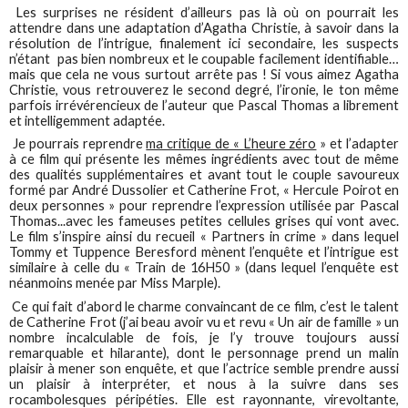
Les surprises ne résident d’ailleurs pas là où on pourrait les
attendre dans une adaptation d’Agatha Christie, à savoir dans la
résolution de l’intrigue, finalement ici secondaire, les suspects
n’étant pas bien nombreux et le coupable facilement identifiable…
mais que cela ne vous surtout arrête pas ! Si vous aimez Agatha
Christie, vous retrouverez le second degré, l’ironie, le ton même
parfois irrévérencieux de l’auteur que Pascal Thomas a librement
et intelligemment adaptée.
Je pourrais reprendre
ma critique de « L’heure zéro
» et l’adapter
à ce film qui présente les mêmes ingrédients avec tout de même
des qualités supplémentaires et avant tout le couple savoureux
formé par André Dussolier et Catherine Frot, « Hercule Poirot en
deux personnes » pour reprendre l’expression utilisée par Pascal
Thomas...avec les fameuses petites cellules grises qui vont avec.
Le film s’inspire ainsi du recueil « Partners in crime » dans lequel
Tommy et Tuppence Beresford mènent l’enquête et l’intrigue est
similaire à celle du « Train de 16H50 » (dans lequel l’enquête est
néanmoins menée par Miss Marple).
Ce qui fait d’abord le charme convaincant de ce film, c’est le talent
de Catherine Frot (j’ai beau avoir vu et revu « Un air de famille » un
nombre incalculable de fois, je l’y trouve toujours aussi
remarquable et hilarante), dont le personnage prend un malin
plaisir à mener son enquête, et que l’actrice semble prendre aussi
un plaisir à interpréter, et nous à la suivre dans ses
rocambolesques péripéties. Elle est rayonnante, virevoltante,