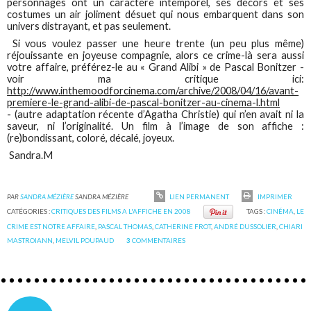
personnages ont un caractère intemporel, ses décors et ses
costumes un air joliment désuet qui nous embarquent dans son
univers distrayant, et pas seulement.
Si vous voulez passer une heure trente (un peu plus même)
réjouissante en joyeuse compagnie, alors ce crime-là sera aussi
votre affaire, préférez-le au « Grand Alibi » de Pascal Bonitzer -
voir ma critique ici:
http://www.inthemoodforcinema.com/archive/2008/04/16/avant-
premiere-le-grand-alibi-de-pascal-bonitzer-au-cinema-l.html
-
(autre adaptation récente d’Agatha Christie) qui n’en avait ni la
saveur, ni l’originalité. Un film à l’image de son affiche :
(re)bondissant, coloré, décalé, joyeux.
Sandra.M
PAR
SANDRA MÉZIÈRE
SANDRA MÉZIÈRE
LIEN PERMANENT
IMPRIMER
CATÉGORIES :
CRITIQUES DES FILMS A L'AFFICHE EN 2008
TAGS :
CINÉMA
,
LE
CRIME EST NOTRE AFFAIRE
,
PASCAL THOMAS
,
CATHERINE FROT
,
ANDRÉ DUSSOLIER
,
CHIARI
MASTROIANN
,
MELVIL POUPAUD
3
COMMENTAIRES