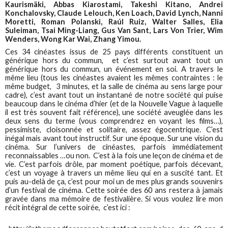
Kaurismäki, Abbas Kiarostami, Takeshi Kitano, Andrei
Konchalovsky, Claude Lelouch, Ken Loach, David Lynch, Nanni
Moretti, Roman Polanski, Raúl Ruiz, Walter Salles, Elia
Suleiman, Tsai Ming-Liang, Gus Van Sant, Lars Von Trier, Wim
Wenders, Wong Kar Wai, Zhang Yimou.
Ces 34 cinéastes issus de 25 pays différents constituent un
générique hors du commun, et c’est surtout avant tout un
générique hors du commun, un événement en soi. A travers le
même lieu (tous les cinéastes avaient les mêmes contraintes : le
même budget, 3 minutes, et la salle de cinéma au sens large pour
cadre), c’est avant tout un instantané de notre société qui puise
beaucoup dans le cinéma d’hier (et de la Nouvelle Vague à laquelle
il est très souvent fait référence), une société aveuglée dans les
deux sens du terme (vous comprendrez en voyant les films…),
pessimiste, cloisonnée et solitaire, assez égocentrique. C’est
inégal mais avant tout instructif. Sur une époque. Sur une vision du
cinéma. Sur l’univers de cinéastes, parfois immédiatement
reconnaissables …ou non. C’est à la fois une leçon de cinéma et de
vie. C’est parfois drôle, par moment poétique, parfois décevant,
c’est un voyage à travers un même lieu qui en a suscité tant. Et
puis au-delà de ça, c’est pour moi un de mes plus grands souvenirs
d’un festival de cinéma. Cette soirée des 60 ans restera à jamais
gravée dans ma mémoire de festivalière. Si vous voulez lire mon
récit intégral de cette soirée, c’est ici :