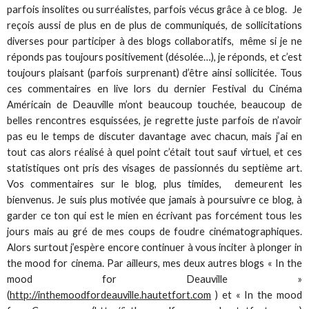
parfois insolites ou surréalistes, parfois vécus grâce à ce blog. Je
reçois aussi de plus en de plus de communiqués, de sollicitations
diverses pour participer à des blogs collaboratifs, même si je ne
réponds pas toujours positivement (désolée…), je réponds, et c’est
toujours plaisant (parfois surprenant) d’être ainsi sollicitée. Tous
ces commentaires en live lors du dernier Festival du Cinéma
Américain de Deauville m’ont beaucoup touchée, beaucoup de
belles rencontres esquissées, je regrette juste parfois de n’avoir
pas eu le temps de discuter davantage avec chacun, mais j’ai en
tout cas alors réalisé à quel point c’était tout sauf virtuel, et ces
statistiques ont pris des visages de passionnés du septième art.
Vos commentaires sur le blog, plus timides, demeurent les
bienvenus. Je suis plus motivée que jamais à poursuivre ce blog, à
garder ce ton qui est le mien en écrivant pas forcément tous les
jours mais au gré de mes coups de foudre cinématographiques.
Alors surtout j’espère encore continuer à vous inciter à plonger in
the mood for cinema. Par ailleurs, mes deux autres blogs « In the
mood for Deauville »
(
http://inthemoodfordeauville.hautetfort.com
) et « In the mood