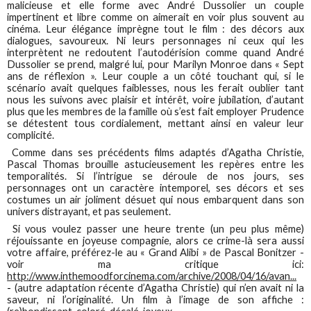
malicieuse et elle forme avec André Dussolier un couple
impertinent et libre comme on aimerait en voir plus souvent au
cinéma. Leur élégance imprègne tout le film : des décors aux
dialogues, savoureux. Ni leurs personnages ni ceux qui les
interprètent ne redoutent l’autodérision comme quand André
Dussolier se prend, malgré lui, pour Marilyn Monroe dans « Sept
ans de réflexion ». Leur couple a un côté touchant qui, si le
scénario avait quelques faiblesses, nous les ferait oublier tant
nous les suivons avec plaisir et intérêt, voire jubilation, d’autant
plus que les membres de la famille où s’est fait employer Prudence
se détestent tous cordialement, mettant ainsi en valeur leur
complicité.
Comme dans ses précédents films adaptés d’Agatha Christie,
Pascal Thomas brouille astucieusement les repères entre les
temporalités. Si l’intrigue se déroule de nos jours, ses
personnages ont un caractère intemporel, ses décors et ses
costumes un air joliment désuet qui nous embarquent dans son
univers distrayant, et pas seulement.
Si vous voulez passer une heure trente (un peu plus même)
réjouissante en joyeuse compagnie, alors ce crime-là sera aussi
votre affaire, préférez-le au « Grand Alibi » de Pascal Bonitzer -
voir ma critique ici:
http://www.inthemoodforcinema.com/archive/2008/04/16/avan...
-
(autre adaptation récente d’Agatha Christie) qui n’en avait ni la
saveur, ni l’originalité. Un film à l’image de son affiche :